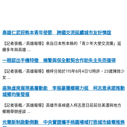
高雄仁武迎熊本青年使節 跨國交流延續城市友好情誼
【記者張楓／高雄報導】來自日本熊本縣的「青少年大使交流團」延
續多年與高雄 ...
一眼認出手機特徵 楠警與保全默契合作助失主失而復得
【記者張楓／高雄報導】楠梓分局於115年8月4日12時許，23歲陳姓少
女 ...
座無虛席展現基層動能 李振豪獲鄉親力挺 柯志恩承諾推動
城鄉均衡發展
【記者張楓／高雄報導】高雄市長候選人柯志恩日前前往美濃與地方
鄉親舉辦座談 ...
光電新制啟動倒數 中央實證攜手桃園場域打造城市綠電推進