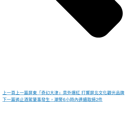
上一頁
上一篇
屏東「奇幻大津」意外爆紅 打響屏北文化觀光品牌
下一篇
遏止酒駕肇事發生，潮警6小時內連續取締2件