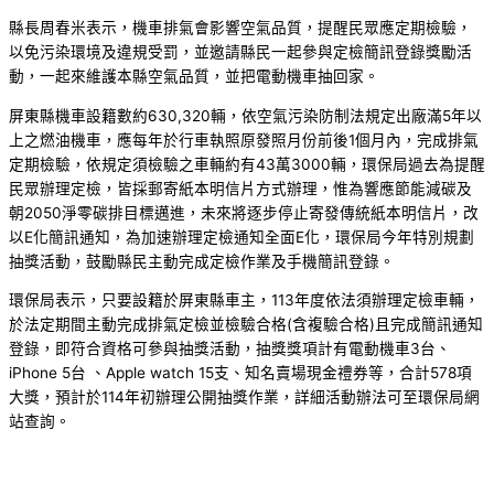
縣長周春米表示，機車排氣會影響空氣品質，提醒民眾應定期檢驗，
以免污染環境及違規受罰，並邀請縣民一起參與定檢簡訊登錄獎勵活
動，一起來維護本縣空氣品質，並把電動機車抽回家。
屏東縣機車設籍數約630,320輛，依空氣污染防制法規定出廠滿5年以
上之燃油機車，應每年於行車執照原發照月份前後1個月內，完成排氣
定期檢驗，依規定須檢驗之車輛約有43萬3000輛，環保局過去為提醒
民眾辦理定檢，皆採郵寄紙本明信片方式辦理，惟為響應節能減碳及
朝2050淨零碳排目標邁進，未來將逐步停止寄發傳統紙本明信片，改
以E化簡訊通知，為加速辦理定檢通知全面E化，環保局今年特別規劃
抽獎活動，鼓勵縣民主動完成定檢作業及手機簡訊登錄。
環保局表示，只要設籍於屏東縣車主，113年度依法須辦理定檢車輛，
於法定期間主動完成排氣定檢並檢驗合格(含複驗合格)且完成簡訊通知
登錄，即符合資格可參與抽獎活動，抽獎獎項計有電動機車3台、
iPhone 5台 、Apple watch 15支、知名賣場現金禮券等，合計578項
大獎，預計於114年初辦理公開抽獎作業，詳細活動辦法可至環保局網
站查詢。