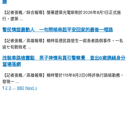
鏈
【記者張楓／綜合報導】隨著建築光電新制於2026年8月1日正式施
行，建築 ...
警民情誼最動人 一句問候串起平安回家的最後一哩路
【記者張楓／高雄報導】楠梓區德民路發生一起長者路倒事件，一名
逾七旬劉姓老 ...
改裝車路檢露餡 男子神情有異引警察覺 查出6案通緝身分
當場落網
【記者張楓／高雄報導】楠梓警於115年8月2日0時許執行路檢勤務，
發現一 ...
1
2
3
...
880
Next »