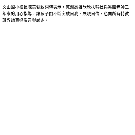
文山國小校長陳美蓉致詞時表示，感謝高雄欣欣扶輪社與舞團老師三
年來的用心指導，讓孩子們不斷突破自我、展現自信，也向所有特教
班教師表達敬意與感謝。