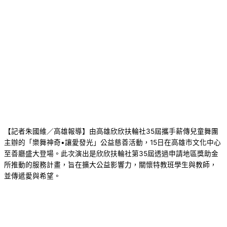
【記者朱國維／高雄報導】由高雄欣欣扶輪社35屆攜手薪傳兒童舞團
主辦的「樂舞神奇•讓愛發光」公益慈善活動，15日在高雄市文化中心
至善廳盛大登場。此次演出是欣欣扶輪社第35屆透過申請地區獎助金
所推動的服務計畫，旨在擴大公益影響力，關懷特教班學生與教師，
並傳遞愛與希望。