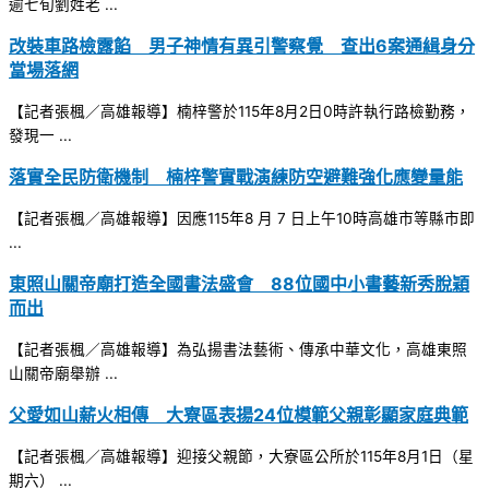
逾七旬劉姓老 ...
改裝車路檢露餡 男子神情有異引警察覺 查出6案通緝身分
當場落網
【記者張楓／高雄報導】楠梓警於115年8月2日0時許執行路檢勤務，
發現一 ...
落實全民防衛機制 楠梓警實戰演練防空避難強化應變量能
【記者張楓／高雄報導】因應115年8 月 7 日上午10時高雄市等縣市即
...
東照山關帝廟打造全國書法盛會 88位國中小書藝新秀脫穎
而出
【記者張楓／高雄報導】為弘揚書法藝術、傳承中華文化，高雄東照
山關帝廟舉辦 ...
父愛如山薪火相傳 大寮區表揚24位模範父親彰顯家庭典範
【記者張楓／高雄報導】迎接父親節，大寮區公所於115年8月1日（星
期六） ...