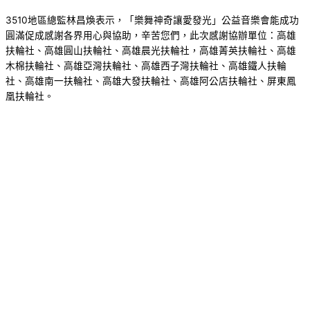
3510地區總監林昌煥表示，「樂舞神奇讓愛發光」公益音樂會能成功
圓滿促成感謝各界用心與協助，辛苦您們，此次感謝協辦單位：高雄
扶輪社、高雄圓山扶輪社、高雄晨光扶輪社，高雄菁英扶輪社、高雄
木棉扶輪社、高雄亞灣扶輪社、高雄西子灣扶輪社、高雄鐵人扶輪
社、高雄南一扶輪社、高雄大發扶輪社、高雄阿公店扶輪社、屏東鳳
凰扶輪社。