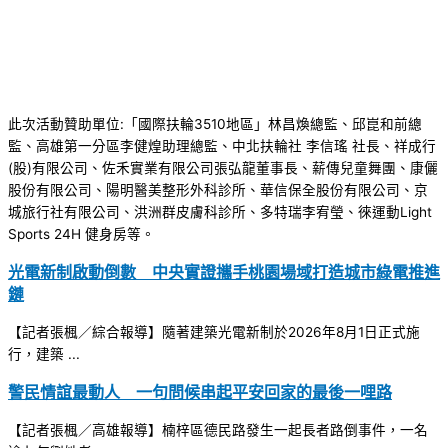
此次活動贊助單位:「國際扶輪3510地區」林昌煥總監、邱崑和前總
監、高雄第一分區李健煌助理總監、中北扶輪社 李信瑤 社長、祥成行
(股)有限公司、佐禾實業有限公司張弘龍董事長、薪傳兒童舞團、康儷
股份有限公司、陽明醫美整形外科診所、華信保全股份有限公司、京
城旅行社有限公司、洪洲群皮膚科診所、多特瑞李宥瑩、徠運動Light
Sports 24H 健身房等。
光電新制啟動倒數 中央實證攜手桃園場域打造城市綠電推進
鏈
【記者張楓／綜合報導】隨著建築光電新制於2026年8月1日正式施
行，建築 ...
警民情誼最動人 一句問候串起平安回家的最後一哩路
【記者張楓／高雄報導】楠梓區德民路發生一起長者路倒事件，一名