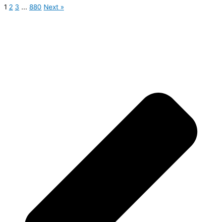
1
2
3
...
880
Next »