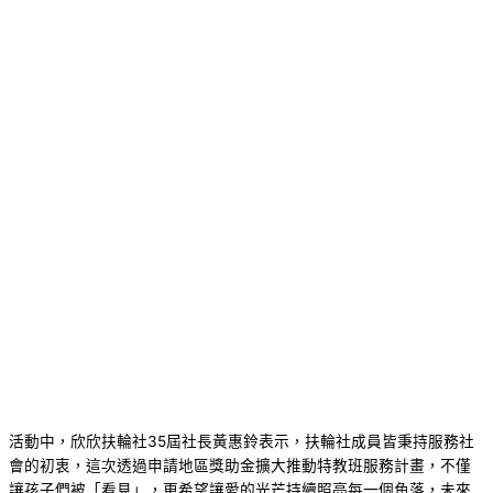
活動中，欣欣扶輪社35屆社長黃惠鈴表示，扶輪社成員皆秉持服務社
會的初衷，這次透過申請地區獎助金擴大推動特教班服務計畫，不僅
讓孩子們被「看見」，更希望讓愛的光芒持續照亮每一個角落，未來