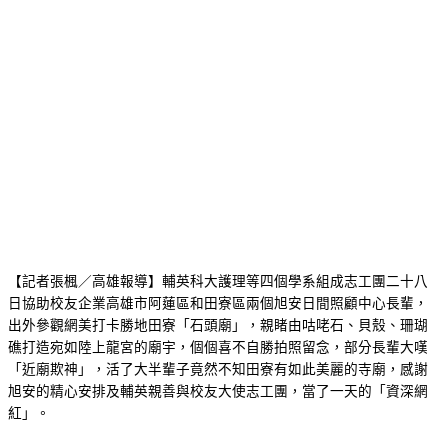
【記者張楓／高雄報導】輔英科大護理等四個學系組成志工團二十八
日協助校友企業高雄市阿蓮區和田寮區兩個旭安日間照顧中心長輩，
出外參觀網美打卡勝地田寮「石頭廟」，親睹由咕咾石、貝殼、珊瑚
礁打造宛如陸上龍宮的廟宇，個個喜不自勝拍照留念，部分長輩大嘆
「近廟欺神」，活了大半輩子竟然不知田寮有如此美麗的寺廟，感謝
旭安的精心安排及輔英親善與校友大使志工團，當了一天的「資深網
紅」。