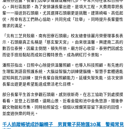
潘照芬透露，長輩們因舉步維艱或輪椅代步，平常只待在家和日照中
心，與社區脫節，為了安排讓長輩出遊，是項大工程，大費周章把長
輩一一接送到石頭廟，尤其選擇石頭廟更是挑戰，建築崎嶇、高低起
伏，所幸有志工們熱心協助，共同完成「壯舉」，同時提升長輩靈性
需求的滿足。
「北有三芝貝殼廟、南有田寮石頭廟」校友總會徐麗月榮譽理事長表
示，石頭廟真正名稱是「慈玄聖天宮」，由來很溫馨，興建南二高的
數百位泰勞，因雇主倒閉，頓失所依，廟方好心收容，泰勞們因感念
而徒手撿拾黏貼而成如日獨特景色，成為網紅打卡景點。
潘照芬指出，日照中心除提供溫馨照顧，也導入科技照顧，有先進的
生理監測語音照護系統、大腦益智腦力訓練健腦機、智慧手套體適能
認知與肌力訓練，提升長輩自我照顧能力，延緩失智失能，這次安排
長輩出遊更是希望能達成樂活老化目標。
部分長輩平生首次參觀石頭廟，感到很新奇，在志工協助下到處摸摸
看看，並登上石頭橋，遠眺山景、近看金龍和池中金魚悠游，隨後參
觀文物館和市集，同時拍照留念，個個以燦爛笑容留下美好的回憶，
並度過快樂的時光。
千人追蹤帳號成詐騙幌子 男買電子菸險匯30萬 警揭常見