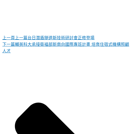
上一頁
上一篇
台日潛盾隧道新技術研討會正修登場
下一篇
輔英科大承接衛福部新南向國際專班計畫 培育住宿式機構照顧
人才