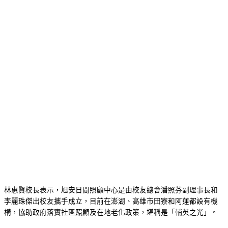
林惠賢校長表示，旭安日間照顧中心是由校友總會潘照芬副理事長和
李麗珠傑出校友攜手成立，目前在澎湖、高雄市田寮和阿蓮都設有機
構，協助政府落實社區照顧及在地老化政策，堪稱是「輔英之光」。