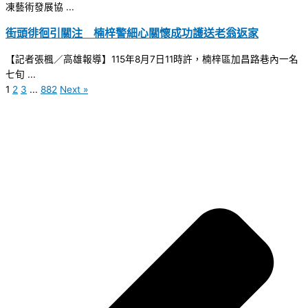
凍藝術發展協 ...
街頭徘徊引關注 楠梓警細心關懷成功護送老翁返家
【記者張楓／高雄報導】115年8月7日11時許，楠梓區加昌路巷內一名
七旬 ...
1
2
3
...
882
Next »