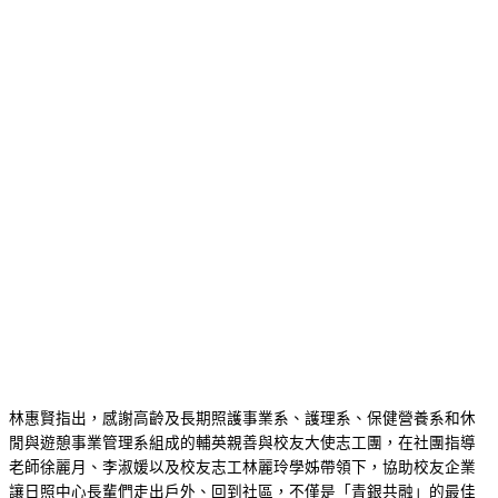
林惠賢指出，感謝高齡及長期照護事業系、護理系、保健營養系和休
閒與遊憩事業管理系組成的輔英親善與校友大使志工團，在社團指導
老師徐麗月、李淑媛以及校友志工林麗玲學姊帶領下，協助校友企業
讓日照中心長輩們走出戶外、回到社區，不僅是「青銀共融」的最佳