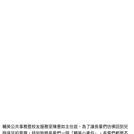
輔英公共事務暨校友服務室陳惠如主任說，為了讓長輩們彷彿回到兒
時遠足的童趣，特別致贈長輩們一個「輔英小書包」，長輩們都樂不