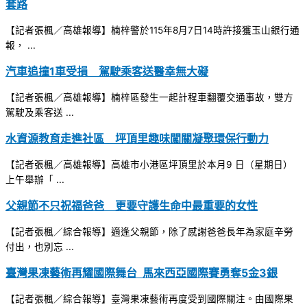
套路
【記者張楓／高雄報導】楠梓警於115年8月7日14時許接獲玉山銀行通
報， ...
汽車追撞1車受損 駕駛乘客送醫幸無大礙
【記者張楓／高雄報導】楠梓區發生一起計程車翻覆交通事故，雙方
駕駛及乘客送 ...
水資源教育走進社區 坪頂里趣味闖關凝聚環保行動力
【記者張楓／高雄報導】高雄市小港區坪頂里於本月9 日（星期日）
上午舉辦「 ...
父親節不只祝福爸爸 更要守護生命中最重要的女性
【記者張楓／綜合報導】適逢父親節，除了感謝爸爸長年為家庭辛勞
付出，也別忘 ...
臺灣果凍藝術再耀國際舞台 馬來西亞國際賽勇奪5金3銀
【記者張楓／綜合報導】臺灣果凍藝術再度受到國際關注。由國際果