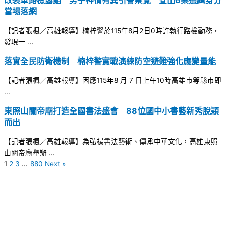
當場落網
【記者張楓／高雄報導】楠梓警於115年8月2日0時許執行路檢勤務，
發現一 ...
落實全民防衛機制 楠梓警實戰演練防空避難強化應變量能
【記者張楓／高雄報導】因應115年8 月 7 日上午10時高雄市等縣市即
...
東照山關帝廟打造全國書法盛會 88位國中小書藝新秀脫穎
而出
【記者張楓／高雄報導】為弘揚書法藝術、傳承中華文化，高雄東照
山關帝廟舉辦 ...
1
2
3
...
880
Next »