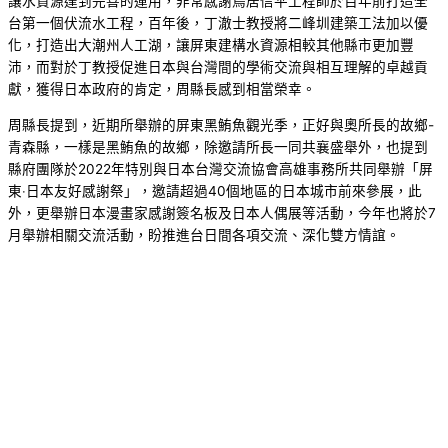
讓水資源達到完善的運用，非常感謝鳥居信平工程師於百年前打造全
台第一個伏流水工程，百年後，丁澈士教授將二峰圳建築工法加以優
化，打造出大潮州人工湖，讓屏東建構水資源相較其他縣市更加豐
沛，而對於丁教授促進日本與台灣間的學術交流與相互理解的卓越貢
獻，獲得日本政府的肯定，周縣長感到相當榮幸。
周縣長提到，近期所舉辦的屏東黑鮪魚觀光季，正好與奧所長的故鄉-
青森縣，一樣是黑鮪魚的故鄉，除邀請所長一同共襄盛舉外，也提到
縣府團隊於2022年特別與日本台灣交流協會高雄事務所共同舉辦「屏
東‧日本友好感謝祭」，邀請超過40個地區的日本城市前來參展，此
外，更舉辦日本漫畫家感謝簽名板及日本人偶展等活動，今年也將於7
月舉辦相關交流活動，盼推進台日間各項交流、深化雙方情誼。