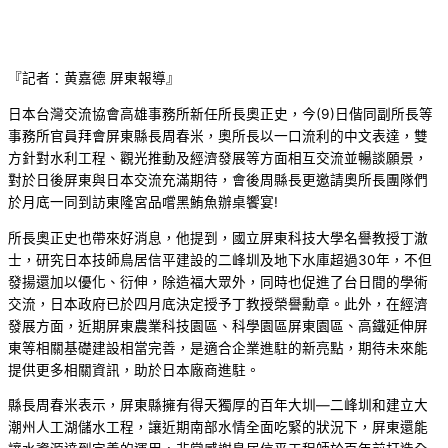
『記者：黄嘉德 屏東報導』
日本台灣交流協會高雄事務所新任所長奧正史，今(9)日偕同副所長等
事務所官員拜會屏東縣長周春米，奧所長以一口流利的中文表達，雙
方針對水利工程、觀光推動及經濟發展等方面相互交流並暢談願景，
對於日後屏東與日本交流充滿期待，會後周縣長更邀請奧所長團隊們
於月底一同到訪東隆宮品嚐黑鮪魚辦桌饗宴!
所長奧正史也帶來好消息，他提到，國立屏東科技大學名譽教授丁澈
士，研究日本技師鳥居信平建設的二峰圳及地下水庫超過30年，不但
發揚還加以優化、衍伸，除造福大眾外，同時也促進了台日間的學術
交流，日本政府已於四月底決定授予丁教授榮譽勳章。此外，在經濟
發展方面，近期屏東農業科技園區、科學園區屏東園區、高鐵延伸屏
東等相關基礎建設相當完善，是適合企業進駐的新亮點，期待未來能
提供更多相關資訊，助於日本廠商進駐。
縣長周春米表示，屏東縣擁有得天獨厚的百年大圳—二峰圳和建立大
潮州人工湖儲水工程，讓近期南部水情全面吃緊的狀況下，屏東還能