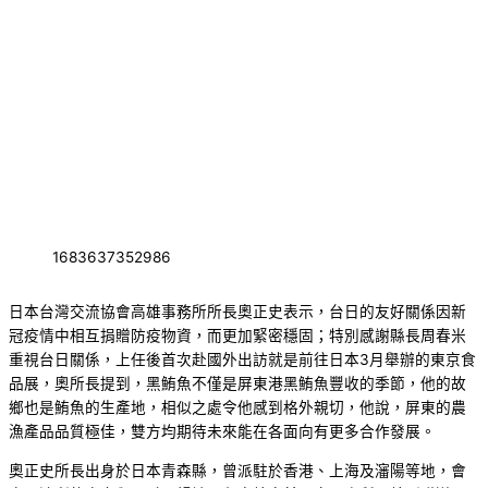
1683637352986
日本台灣交流協會高雄事務所所長奧正史表示，台日的友好關係因新
冠疫情中相互捐贈防疫物資，而更加緊密穩固；特別感謝縣長周春米
重視台日關係，上任後首次赴國外出訪就是前往日本3月舉辦的東京食
品展，奧所長提到，黑鮪魚不僅是屏東港黑鮪魚豐收的季節，他的故
鄉也是鮪魚的生產地，相似之處令他感到格外親切，他說，屏東的農
漁產品品質極佳，雙方均期待未來能在各面向有更多合作發展。
奧正史所長出身於日本青森縣，曾派駐於香港、上海及瀋陽等地，會