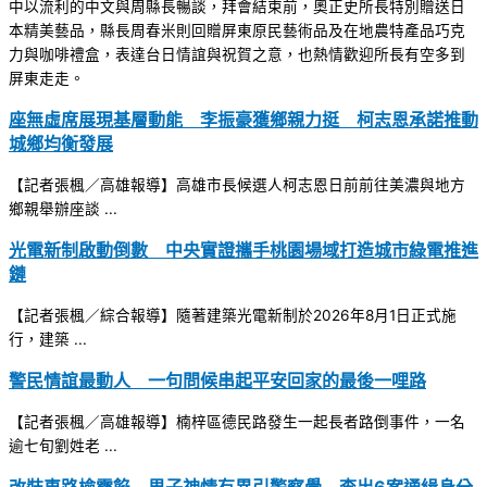
中以流利的中文與周縣長暢談，拜會結束前，奧正史所長特別贈送日
本精美藝品，縣長周春米則回贈屏東原民藝術品及在地農特產品巧克
力與咖啡禮盒，表達台日情誼與祝賀之意，也熱情歡迎所長有空多到
屏東走走。
座無虛席展現基層動能 李振豪獲鄉親力挺 柯志恩承諾推動
城鄉均衡發展
【記者張楓／高雄報導】高雄市長候選人柯志恩日前前往美濃與地方
鄉親舉辦座談 ...
光電新制啟動倒數 中央實證攜手桃園場域打造城市綠電推進
鏈
【記者張楓／綜合報導】隨著建築光電新制於2026年8月1日正式施
行，建築 ...
警民情誼最動人 一句問候串起平安回家的最後一哩路
【記者張楓／高雄報導】楠梓區德民路發生一起長者路倒事件，一名
逾七旬劉姓老 ...
改裝車路檢露餡 男子神情有異引警察覺 查出6案通緝身分