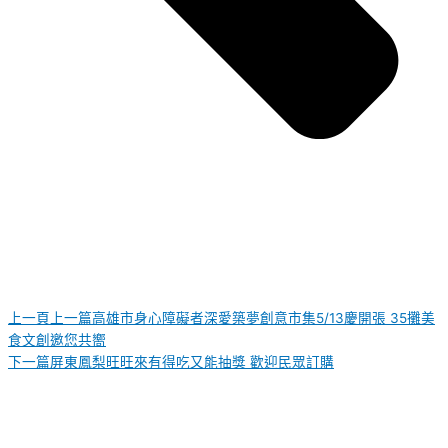
上一頁
上一篇
高雄市身心障礙者深愛築夢創意市集5/13慶開張 35攤美
食文創邀您共嚮
下一篇
屏東鳳梨旺旺來有得吃又能抽獎 歡迎民眾訂購