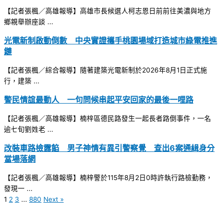
【記者張楓／高雄報導】高雄市長候選人柯志恩日前前往美濃與地方
鄉親舉辦座談 ...
光電新制啟動倒數 中央實證攜手桃園場域打造城市綠電推進
鏈
【記者張楓／綜合報導】隨著建築光電新制於2026年8月1日正式施
行，建築 ...
警民情誼最動人 一句問候串起平安回家的最後一哩路
【記者張楓／高雄報導】楠梓區德民路發生一起長者路倒事件，一名
逾七旬劉姓老 ...
改裝車路檢露餡 男子神情有異引警察覺 查出6案通緝身分
當場落網
【記者張楓／高雄報導】楠梓警於115年8月2日0時許執行路檢勤務，
發現一 ...
1
2
3
...
880
Next »