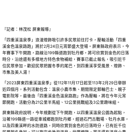
『記者：林茂松 屏東報導』
「四重溪溫泉季」浪漫燈飾吸引許多民眾前往打卡，壓軸活動「四重
溪金色溫泉路跑」將於2月24日元宵節盛大登場。屏東縣政府表示，今
年賽事下午開跑，路線沿199縣道跑到牡丹鄉，將可欣賞到金色的日落
時分，沿途還有多樣地方特色食物補給，賽事已截止報名，吸引近千
位民眾參加，歡迎民眾把握冬季的尾巴，到四重溪享受風景、燈飾、
市集及美人湯！
「2023屏東四重溪溫泉季」從112年11月17日起至113年2月29日舉辦
近四個月，系列活動包含：溫泉小農市集、期間限定郵輪巴士、親子
電影院等，最後由「四重溪金色溫泉路跑」作為壓軸，將在今年元宵
節開跑，活動分為21公里半馬組、12公里挑戰組及3公里趣味組。
屏東縣政府說明，今年規劃從下午開跑，以四重溪溫泉公園為起點，
沿著199縣道一路從車城鄉跑到牡丹鄉，經過石門古戰場、牡丹水庫，
以及四重溪畔的水防道路，同時欣賞到金色的日落時分，已有近千位