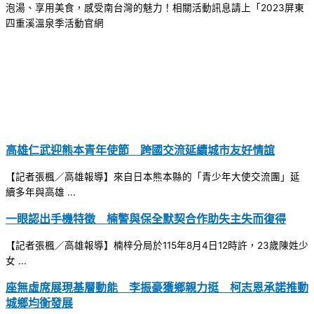
泡湯、享用美食，感受南台灣的魅力！相關活動訊息請上「2023屏東
四重溪溫泉季活動官網
高雄仁武迎熊本青年使節 跨國交流延續城市友好情誼
【記者張楓／高雄報導】來自日本熊本縣的「青少年大使交流團」延
續多年與高雄 ...
一眼認出手機特徵 楠警與保全默契合作助失主失而復得
【記者張楓／高雄報導】楠梓分局於115年8月4日12時許，23歲陳姓少
女 ...
座無虛席展現基層動能 李振豪獲鄉親力挺 柯志恩承諾推動
城鄉均衡發展