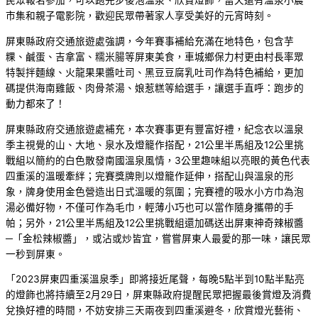
民眾報名參加，可以跑完步後泡溫泉、欣賞燈飾，當天還有溫泉小農
市集和親子電影院，歡迎民眾帶著家人享受美好的元宵時刻。
屏東縣政府交通旅遊處強調，今年賽事補給充滿在地特色，包含芋
粿、鹹蛋、吉拿富、糯米腸等屏東美食，車城鄉保力村更由村長率眾
特製拌麵線、火龍果果醬吐司、黑豆豆腐乳吐司作為特色補給，更加
碼提供海南雞飯、肉骨茶湯、娘惹糕等給選手，讓選手直呼：跑步的
動力都來了！
屏東縣政府交通旅遊處補充，本次賽事更有豐富好禮，紀念衣以溫泉
季主視覺的山、大地、泉水及燈籠作搭配，21公里半馬組及12公里挑
戰組以簡約的白色散發南國溫泉風情，3公里趣味組以亮眼的黃色代表
四重溪的溫暖牽絆；完賽獎牌則以燈籠作延伸，搭配山與溫泉的形
象，牌身使用金色營造出日式溫暖的氛圍；完賽禮的吸水小方巾為泡
湯必備好物，不僅可作為毛巾，輕薄小巧也可以當作隨身攜帶的手
帕；另外，21公里半馬組及12公里挑戰組還加碼送出屏東神奇辣椒醬
─「金松辣椒醬」，或沾或炒皆宜，嘗嘗屏東人最愛的那一味，讓民眾
一秒到屏東。
「2023屏東四重溪溫泉季」即將接近尾聲，每晚5點半到10點半點亮
的燈飾也將持續至2月29日，屏東縣政府提醒民眾把握最後賞燈及消費
兌換好禮的時間，不妨安排三天兩夜到四重溪避冬，欣賞燈光藝術、