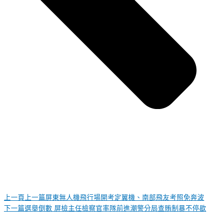
上一頁
上一篇
屏東無人機飛行場開考定翼機、南部飛友考照免奔波
下一篇
選舉倒數 屏檢主任檢察官率隊前進潮警分局查賄制暴不停歇