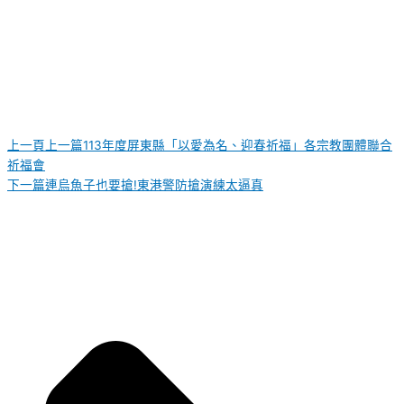
上一頁
上一篇
113年度屏東縣「以愛為名、迎春祈福」各宗教團體聯合
祈福會
下一篇
連烏魚子也要搶!東港警防搶演練太逼真