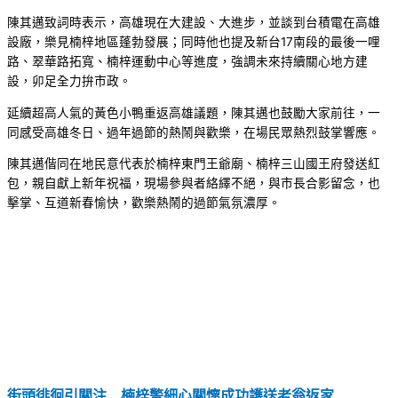
陳其邁致詞時表示，高雄現在大建設、大進步，並談到台積電在高雄
設廠，樂見楠梓地區蓬勃發展；同時他也提及新台17南段的最後一哩
路、翠華路拓寬、楠梓運動中心等進度，強調未來持續關心地方建
設，卯足全力拚市政。
延續超高人氣的黃色小鴨重返高雄議題，陳其邁也鼓勵大家前往，一
同感受高雄冬日、過年過節的熱鬧與歡樂，在場民眾熱烈鼓掌響應。
陳其邁偕同在地民意代表於楠梓東門王爺廟、楠梓三山國王府發送紅
包，親自獻上新年祝福，現場參與者絡繹不絕，與市長合影留念，也
擊掌、互道新春愉快，歡樂熱鬧的過節氣氛濃厚。
街頭徘徊引關注 楠梓警細心關懷成功護送老翁返家