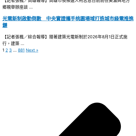
【記者張楓／高雄報導】高雄市長候選人柯志恩日前前往美濃與地方
鄉親舉辦座談 ...
光電新制啟動倒數 中央實證攜手桃園場域打造城市綠電推進
鏈
【記者張楓／綜合報導】隨著建築光電新制於2026年8月1日正式施
行，建築 ...
1
2
3
...
881
Next »