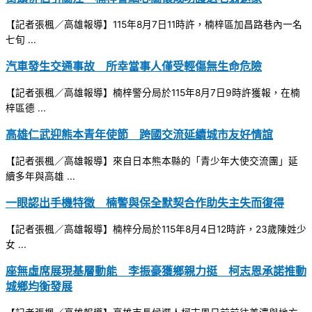
【記者張楓／高雄報導】115年8月7日11時許，楠梓區加昌路巷內一名
七旬 ...
汽車發生交通事故 所幸當事人僅受輕傷無生命危險
【記者張楓／高雄報導】楠梓警分局於115年8月7日9時許獲報，在楠
梓區德 ...
高雄仁武迎熊本青年使節 跨國交流延續城市友好情誼
【記者張楓／高雄報導】來自日本熊本縣的「青少年大使交流團」延
續多年與高雄 ...
一眼認出手機特徵 楠警與保全默契合作助失主失而復得
【記者張楓／高雄報導】楠梓分局於115年8月4日12時許，23歲陳姓少
女 ...
座無虛席展現基層動能 李振豪獲鄉親力挺 柯志恩承諾推動
城鄉均衡發展