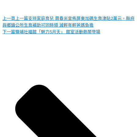
上一頁
上一篇
支持家庭育兒 周春米宣佈屏東加碼生育津貼2萬元，縣府
與鄉鎮公所生育補助可同時領 減輕年輕爸媽負擔
下一篇
鹽埔社福館「魅力5月天」 館室活動熱鬧登場