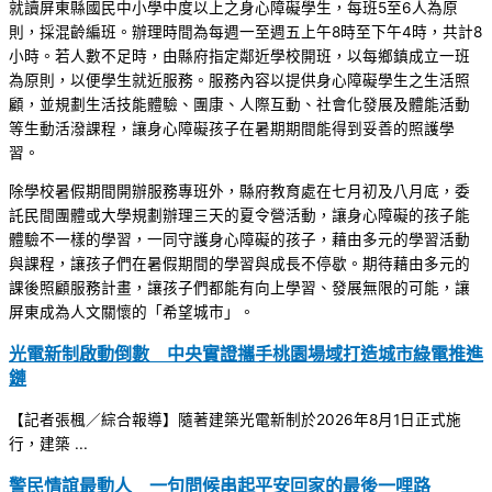
就讀屏東縣國民中小學中度以上之身心障礙學生，每班5至6人為原
則，採混齡編班。辦理時間為每週一至週五上午8時至下午4時，共計8
小時。若人數不足時，由縣府指定鄰近學校開班，以每鄉鎮成立一班
為原則，以便學生就近服務。服務內容以提供身心障礙學生之生活照
顧，並規劃生活技能體驗、團康、人際互動、社會化發展及體能活動
等生動活潑課程，讓身心障礙孩子在暑期期間能得到妥善的照護學
習。
除學校暑假期間開辦服務專班外，縣府教育處在七月初及八月底，委
託民間團體或大學規劃辦理三天的夏令營活動，讓身心障礙的孩子能
體驗不一樣的學習，一同守護身心障礙的孩子，藉由多元的學習活動
與課程，讓孩子們在暑假期間的學習與成長不停歇。期待藉由多元的
課後照顧服務計畫，讓孩子們都能有向上學習、發展無限的可能，讓
屏東成為人文關懷的「希望城市」。
光電新制啟動倒數 中央實證攜手桃園場域打造城市綠電推進
鏈
【記者張楓／綜合報導】隨著建築光電新制於2026年8月1日正式施
行，建築 ...
警民情誼最動人 一句問候串起平安回家的最後一哩路