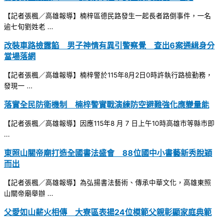
【記者張楓／高雄報導】楠梓區德民路發生一起長者路倒事件，一名
逾七旬劉姓老 ...
改裝車路檢露餡 男子神情有異引警察覺 查出6案通緝身分
當場落網
【記者張楓／高雄報導】楠梓警於115年8月2日0時許執行路檢勤務，
發現一 ...
落實全民防衛機制 楠梓警實戰演練防空避難強化應變量能
【記者張楓／高雄報導】因應115年8 月 7 日上午10時高雄市等縣市即
...
東照山關帝廟打造全國書法盛會 88位國中小書藝新秀脫穎
而出
【記者張楓／高雄報導】為弘揚書法藝術、傳承中華文化，高雄東照
山關帝廟舉辦 ...
父愛如山薪火相傳 大寮區表揚24位模範父親彰顯家庭典範