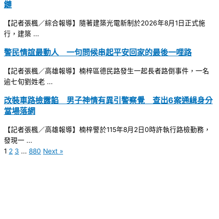
鏈
【記者張楓／綜合報導】隨著建築光電新制於2026年8月1日正式施
行，建築 ...
警民情誼最動人 一句問候串起平安回家的最後一哩路
【記者張楓／高雄報導】楠梓區德民路發生一起長者路倒事件，一名
逾七旬劉姓老 ...
改裝車路檢露餡 男子神情有異引警察覺 查出6案通緝身分
當場落網
【記者張楓／高雄報導】楠梓警於115年8月2日0時許執行路檢勤務，
發現一 ...
1
2
3
...
880
Next »