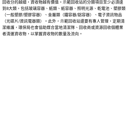
回收分的越細，資收物越有價值。示範回收站的分類項目至少必須達
到8大類，包括玻璃容器、紙類、紙容器、照明光源、乾電池、塑膠類
（一般塑膠/塑膠容器）、金屬類（鐵容器/鋁容器）、電子資訊物品
（光碟片/資訊電器類）。此外，示範回收站還要有專人管理，定期清
潔維護，環保局也會協助媒合當地清潔隊、回收商或資源回收個體業
者清運資收物，以掌握資收物的數量及流向。