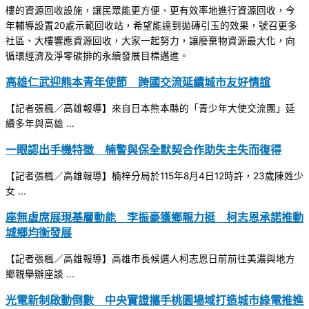
樓的資源回收設施，讓民眾能更方便、更有效率地進行資源回收，今
年輔導設置20處示範回收站，希望能達到拋磚引玉的效果，號召更多
社區、大樓響應資源回收，大家一起努力，讓廢棄物資源最大化，向
循環經濟及淨零碳排的永續發展目標邁進。
高雄仁武迎熊本青年使節 跨國交流延續城市友好情誼
【記者張楓／高雄報導】來自日本熊本縣的「青少年大使交流團」延
續多年與高雄 ...
一眼認出手機特徵 楠警與保全默契合作助失主失而復得
【記者張楓／高雄報導】楠梓分局於115年8月4日12時許，23歲陳姓少
女 ...
座無虛席展現基層動能 李振豪獲鄉親力挺 柯志恩承諾推動
城鄉均衡發展
【記者張楓／高雄報導】高雄市長候選人柯志恩日前前往美濃與地方
鄉親舉辦座談 ...
光電新制啟動倒數 中央實證攜手桃園場域打造城市綠電推進