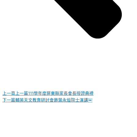
上一頁
上一篇
111學年度屏東縣家長會長授證典禮
下一篇
輔英天文教育研討會邀葉永烜院士演講￼