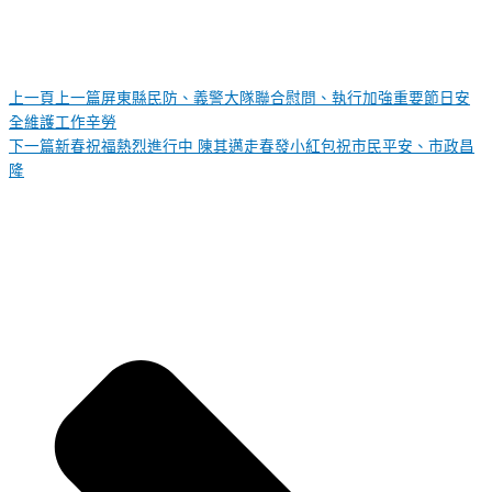
上一頁
上一篇
屏東縣民防、義警大隊聯合慰問、執行加強重要節日安
全維護工作辛勞
下一篇
新春祝福熱烈進行中 陳其邁走春發小紅包祝市民平安、市政昌
隆