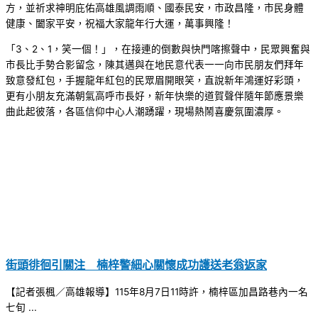
方，並祈求神明庇佑高雄風調雨順、國泰民安，市政昌隆，市民身體
健康、闔家平安，祝福大家龍年行大運，萬事興隆！
「3、2、1，笑一個！」，在接連的倒數與快門喀擦聲中，民眾興奮與
市長比手勢合影留念，陳其邁與在地民意代表一一向市民朋友們拜年
致意發紅包，手握龍年紅包的民眾眉開眼笑，直說新年鴻運好彩頭，
更有小朋友充滿朝氣高呼市長好，新年快樂的道賀聲伴隨年節應景樂
曲此起彼落，各區信仰中心人潮踴躍，現場熱鬧喜慶氛圍濃厚。
街頭徘徊引關注 楠梓警細心關懷成功護送老翁返家
【記者張楓／高雄報導】115年8月7日11時許，楠梓區加昌路巷內一名
七旬 ...