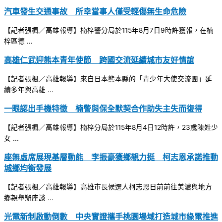
汽車發生交通事故 所幸當事人僅受輕傷無生命危險
【記者張楓／高雄報導】楠梓警分局於115年8月7日9時許獲報，在楠
梓區德 ...
高雄仁武迎熊本青年使節 跨國交流延續城市友好情誼
【記者張楓／高雄報導】來自日本熊本縣的「青少年大使交流團」延
續多年與高雄 ...
一眼認出手機特徵 楠警與保全默契合作助失主失而復得
【記者張楓／高雄報導】楠梓分局於115年8月4日12時許，23歲陳姓少
女 ...
座無虛席展現基層動能 李振豪獲鄉親力挺 柯志恩承諾推動
城鄉均衡發展
【記者張楓／高雄報導】高雄市長候選人柯志恩日前前往美濃與地方
鄉親舉辦座談 ...
光電新制啟動倒數 中央實證攜手桃園場域打造城市綠電推進