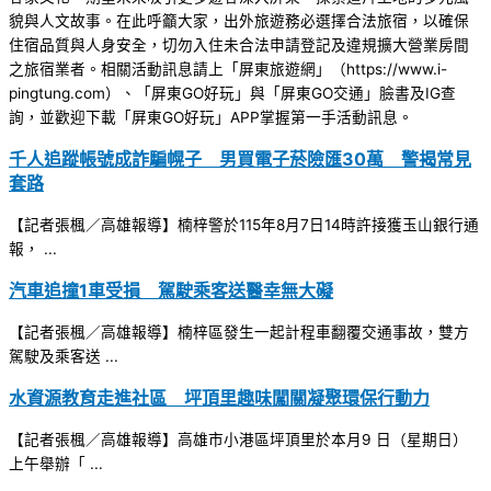
貌與人文故事。在此呼籲大家，出外旅遊務必選擇合法旅宿，以確保
住宿品質與人身安全，切勿入住未合法申請登記及違規擴大營業房間
之旅宿業者。相關活動訊息請上「屏東旅遊網」（https://www.i-
pingtung.com）、「屏東GO好玩」與「屏東GO交通」臉書及IG查
詢，並歡迎下載「屏東GO好玩」APP掌握第一手活動訊息。
千人追蹤帳號成詐騙幌子 男買電子菸險匯30萬 警揭常見
套路
【記者張楓／高雄報導】楠梓警於115年8月7日14時許接獲玉山銀行通
報， ...
汽車追撞1車受損 駕駛乘客送醫幸無大礙
【記者張楓／高雄報導】楠梓區發生一起計程車翻覆交通事故，雙方
駕駛及乘客送 ...
水資源教育走進社區 坪頂里趣味闖關凝聚環保行動力
【記者張楓／高雄報導】高雄市小港區坪頂里於本月9 日（星期日）
上午舉辦「 ...