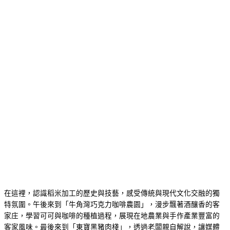
在這裡，認識稻米加工的歷史與技藝，感受傳統與現代文化交融的獨
特氛圍。午後來到「牛角灣巧克力咖啡農園」，漫步飄著酒釀香的客
家庄，學習可可與咖啡的種植過程，展現在地農業與手作產業豐富的
客家風味。最後來到「東寶黑豬肉棧」，透過老闆親自解說，讓媒體