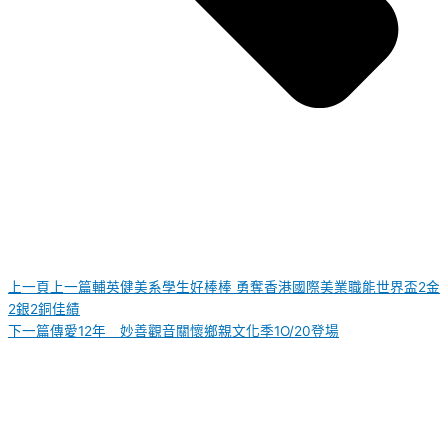
上一頁
上一篇
輔英健美系學生好棒棒 勇奪香港國際美業職能世界盃2金
2銀2銅佳績
下一篇
傳愛12年 妙善觀音關懷鄉親文化季1O/20登場