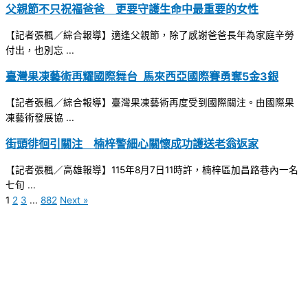
父親節不只祝福爸爸 更要守護生命中最重要的女性
【記者張楓／綜合報導】適逢父親節，除了感謝爸爸長年為家庭辛勞
付出，也別忘 ...
臺灣果凍藝術再耀國際舞台 馬來西亞國際賽勇奪5金3銀
【記者張楓／綜合報導】臺灣果凍藝術再度受到國際關注。由國際果
凍藝術發展協 ...
街頭徘徊引關注 楠梓警細心關懷成功護送老翁返家
【記者張楓／高雄報導】115年8月7日11時許，楠梓區加昌路巷內一名
七旬 ...
1
2
3
...
882
Next »