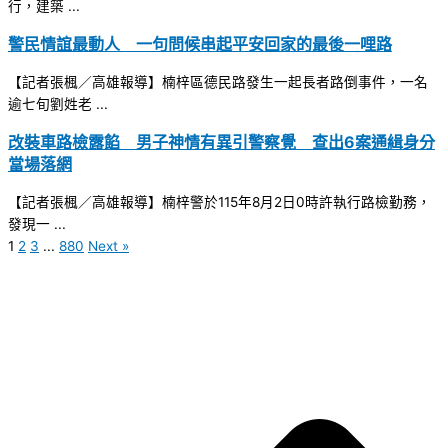
行，建築 ...
警民情誼最動人 一句問候串起平安回家的最後一哩路
【記者張楓／高雄報導】楠梓區德民路發生一起長者路倒事件，一名
逾七旬劉姓老 ...
改裝車路檢露餡 男子神情有異引警察覺 查出6案通緝身分
當場落網
【記者張楓／高雄報導】楠梓警於115年8月2日0時許執行路檢勤務，
發現一 ...
1
2
3
...
880
Next »