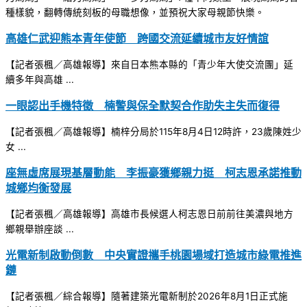
種樣貌，翻轉傳統刻板的母職想像，並預祝大家母親節快樂。
高雄仁武迎熊本青年使節 跨國交流延續城市友好情誼
【記者張楓／高雄報導】來自日本熊本縣的「青少年大使交流團」延
續多年與高雄 ...
一眼認出手機特徵 楠警與保全默契合作助失主失而復得
【記者張楓／高雄報導】楠梓分局於115年8月4日12時許，23歲陳姓少
女 ...
座無虛席展現基層動能 李振豪獲鄉親力挺 柯志恩承諾推動
城鄉均衡發展
【記者張楓／高雄報導】高雄市長候選人柯志恩日前前往美濃與地方
鄉親舉辦座談 ...
光電新制啟動倒數 中央實證攜手桃園場域打造城市綠電推進
鏈
【記者張楓／綜合報導】隨著建築光電新制於2026年8月1日正式施