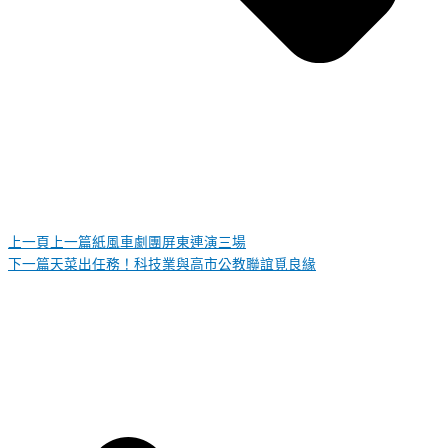
上一頁
上一篇
紙風車劇團屏東連演三場
下一篇
天菜出任務！科技業與高市公教聯誼覓良緣