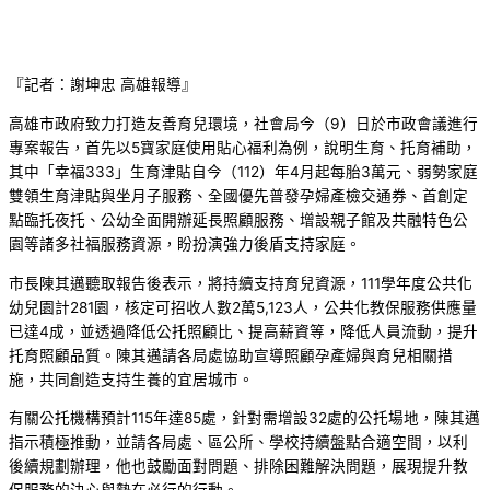
『記者：謝坤忠 高雄報導』
高雄市政府致力打造友善育兒環境，社會局今（9）日於市政會議進行
專案報告，首先以5寶家庭使用貼心福利為例，說明生育、托育補助，
其中「幸福333」生育津貼自今（112）年4月起每胎3萬元、弱勢家庭
雙領生育津貼與坐月子服務、全國優先普發孕婦產檢交通券、首創定
點臨托夜托、公幼全面開辦延長照顧服務、增設親子館及共融特色公
園等諸多社福服務資源，盼扮演強力後盾支持家庭。
市長陳其邁聽取報告後表示，將持續支持育兒資源，111學年度公共化
幼兒園計281園，核定可招收人數2萬5,123人，公共化教保服務供應量
已達4成，並透過降低公托照顧比、提高薪資等，降低人員流動，提升
托育照顧品質。陳其邁請各局處協助宣導照顧孕產婦與育兒相關措
施，共同創造支持生養的宜居城市。
有關公托機構預計115年達85處，針對需增設32處的公托場地，陳其邁
指示積極推動，並請各局處、區公所、學校持續盤點合適空間，以利
後續規劃辦理，他也鼓勵面對問題、排除困難解決問題，展現提升教