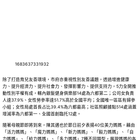
1683637331932
除了打造育兒友善環境，市府亦重視性別友善議題，透過增進健康
力、提升經濟力、提升社會力、發揮影響力、提供支持力，5力全開推
動性別平權有成，轄內銀髮健身俱樂部14處為六都第二；公司女負責
人達37.9%、女性勞參率達51.7%高於全國平均；全國唯一區區有婦參
小組；女性局處首長占比39.4%為六都最高；社區照顧據點514處涵蓋
增減率為六都第一、全國首創臨托12處。
隨著母親節即將到來，陳其邁也於節日前夕表揚40位美力媽媽，藉由
「活力媽媽」、「魔力媽媽」、「新力媽媽」、「毅力媽媽」、「自
力媽媽」、「給力媽媽」、「多力媽媽」7種不同類型，展現媽媽的各