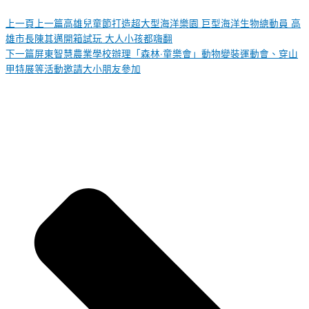
上一頁
上一篇
高雄兒童節打造超大型海洋樂園 巨型海洋生物總動員 高
雄市長陳其邁開箱試玩 大人小孩都嗨翻
下一篇
屏東智慧農業學校辦理「森林‧童樂會」動物變裝運動會、穿山
甲特展等活動邀請大小朋友參加