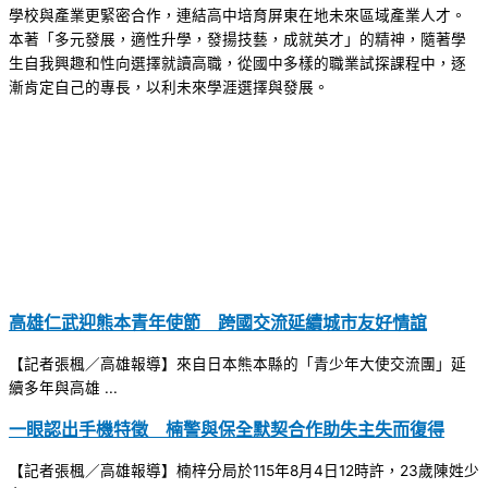
學校與產業更緊密合作，連結高中培育屏東在地未來區域產業人才。
本著「多元發展，適性升學，發揚技藝，成就英才」的精神，隨著學
生自我興趣和性向選擇就讀高職，從國中多樣的職業試探課程中，逐
漸肯定自己的專長，以利未來學涯選擇與發展。
高雄仁武迎熊本青年使節 跨國交流延續城市友好情誼
【記者張楓／高雄報導】來自日本熊本縣的「青少年大使交流團」延
續多年與高雄 ...
一眼認出手機特徵 楠警與保全默契合作助失主失而復得
【記者張楓／高雄報導】楠梓分局於115年8月4日12時許，23歲陳姓少