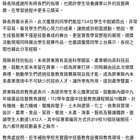
縣長除感謝所有師長們的指導，也期許學生培養課業以外的技藝興
趣，在學習過程中更多元精采。
縣長周春米表示，此次獲獎的同學們能從734位學生中脫穎而出，非常
不容易，看見學生們用心努力的成果，讓她感到相當感動。她說，學
生技藝競賽不僅是技藝養成的舞台，更是寶貴學習歷程的展現，頒獎
活動現場同時展出學生競賽作品，也邀請獲獎同學上台展示，各校之
間也藉此分享經驗。
周縣長特別指出，未來屏東將有首座科學園區，產業朝向高科技前
進，鼓勵大家未來留在屏東，一起為屏東打拼，同時藉由這此次頒獎
典禮，勉勵學生們透過技藝教育競賽展現自我才能，成為屏東縣內未
來產業環境中不可缺少的技術人才，讓所學有所用，達到產學雙贏。
屏東縣政府教育處表示，為提供學生多元職業試探，鼓勵縣內國中九
年級廣設技藝教育課程，112學年度國中技藝教育課程開設15職群，計
有機械、動力機械、電機與電子、土木與建築、化工、商業與管理、
設計、農業、食品、家政、餐旅、水產、海事、藝術及醫護職群，選
讀學生人數達1,812人，其中採專案編班方式共計9校10個班級開班，
為六都外開班數最多之縣市。
教育處說明，近年補助學校充實國中技藝教育設備與教育環境，也讓