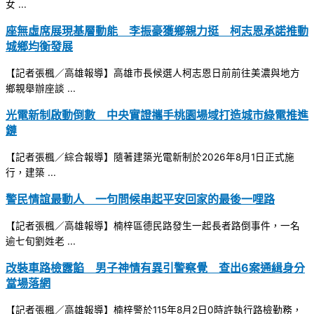
女 ...
座無虛席展現基層動能 李振豪獲鄉親力挺 柯志恩承諾推動
城鄉均衡發展
【記者張楓／高雄報導】高雄市長候選人柯志恩日前前往美濃與地方
鄉親舉辦座談 ...
光電新制啟動倒數 中央實證攜手桃園場域打造城市綠電推進
鏈
【記者張楓／綜合報導】隨著建築光電新制於2026年8月1日正式施
行，建築 ...
警民情誼最動人 一句問候串起平安回家的最後一哩路
【記者張楓／高雄報導】楠梓區德民路發生一起長者路倒事件，一名
逾七旬劉姓老 ...
改裝車路檢露餡 男子神情有異引警察覺 查出6案通緝身分
當場落網
【記者張楓／高雄報導】楠梓警於115年8月2日0時許執行路檢勤務，