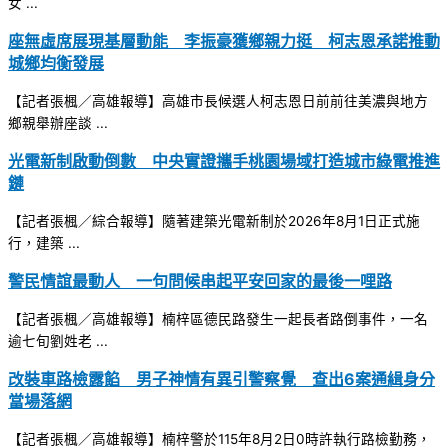
女 ...
座無虛席展現基層動能 李振豪獲鄉親力挺 柯志恩承諾推動
城鄉均衡發展
【記者張楓／高雄報導】高雄市長候選人柯志恩日前前往美濃與地方
鄉親舉辦座談 ...
光電新制啟動倒數 中央實證攜手桃園場域打造城市綠電推進
鏈
【記者張楓／綜合報導】隨著建築光電新制於2026年8月1日正式施
行，建築 ...
警民情誼最動人 一句問候串起平安回家的最後一哩路
【記者張楓／高雄報導】楠梓區德民路發生一起長者路倒事件，一名
逾七旬劉姓老 ...
改裝車路檢露餡 男子神情有異引警察覺 查出6案通緝身分
當場落網
【記者張楓／高雄報導】楠梓警於115年8月2日0時許執行路檢勤務，