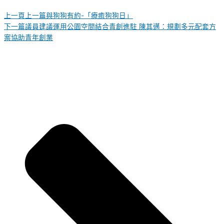
上一頁
上一篇
與狗狗有約-「療癒狗狗日」
下一篇
議員建議運用公園空間結合青創進駐 陳其邁：規劃多元配套方
案協助青年創業