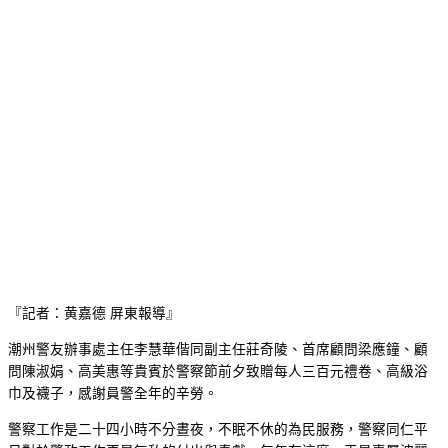
『記者：黄嘉德 屏東報導』
潮州警友辦事處主任李慧華偕同副主任莊奇陵、首席顧問梁應鐘、顧
問陳淑娟、高美惠等貴賓於警察節前夕致贈每人三百元禮卷、高級浴
巾及襪子，感謝員警全年的辛勞。
警察工作是二十四小時不分晝夜，不眠不休的為民服務，警察同仁平