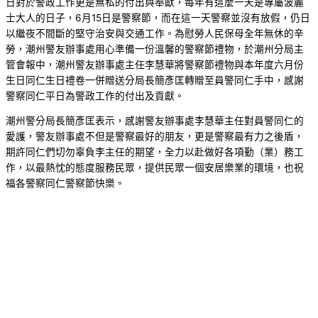
日對於警政工作更是無私的付出與奉獻，每年有這麼一天是專屬波麗
士大人的日子，6月15日是警察節，而在這一天警察並沒有放假，仍日
以繼夜不間斷的堅守治安與交通工作。為慰勞人民保母全年無休的辛
勞，潮州警友辦事處用心準備一份溫馨的警察節禮物，於潮州分局主
管會報中，潮州警友辦事處主任李慧華將警察節禮物與本年度六月份
生日同仁生日禮卷一併贈送分局長簡彥匡轉贈至員警同仁手中，感謝
警察同仁平日為警政工作的付出及貢獻。
潮州警分局長簡彥匡表示，感謝警友辦事處李慧華主任對員警同仁的
愛護，警友辦事處不但是警察最好的朋友，更是警察最有力之後盾，
期許同仁們切勿辜負李主任的期望，全力以赴做好各項勤（業）務工
作，以最熱忱的態度服務民眾，提供民眾一個安居樂業的環境，也祝
福各警察同仁警察節快樂。