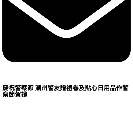
慶祝警察節 潮州警友贈禮卷及貼心日用品作警
察節賀禮