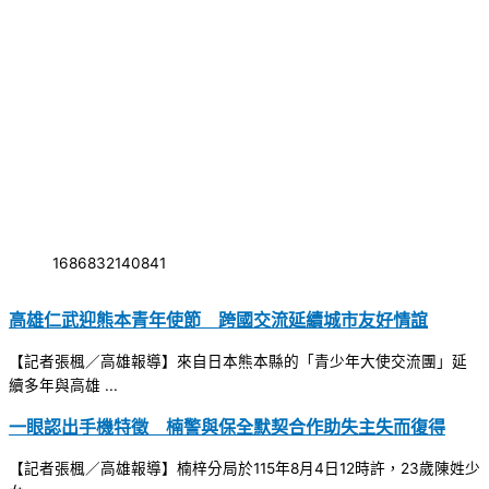
1686832140841
高雄仁武迎熊本青年使節 跨國交流延續城市友好情誼
【記者張楓／高雄報導】來自日本熊本縣的「青少年大使交流團」延
續多年與高雄 ...
一眼認出手機特徵 楠警與保全默契合作助失主失而復得
【記者張楓／高雄報導】楠梓分局於115年8月4日12時許，23歲陳姓少