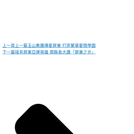
上一頁
上一篇
玉山集團傳愛屏東 打造繁華愛閱學園
下一篇
接見屏東亞運英雄 周縣長大讚「屏東之光」