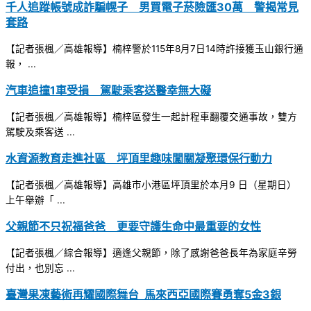
千人追蹤帳號成詐騙幌子 男買電子菸險匯30萬 警揭常見
套路
【記者張楓／高雄報導】楠梓警於115年8月7日14時許接獲玉山銀行通
報， ...
汽車追撞1車受損 駕駛乘客送醫幸無大礙
【記者張楓／高雄報導】楠梓區發生一起計程車翻覆交通事故，雙方
駕駛及乘客送 ...
水資源教育走進社區 坪頂里趣味闖關凝聚環保行動力
【記者張楓／高雄報導】高雄市小港區坪頂里於本月9 日（星期日）
上午舉辦「 ...
父親節不只祝福爸爸 更要守護生命中最重要的女性
【記者張楓／綜合報導】適逢父親節，除了感謝爸爸長年為家庭辛勞
付出，也別忘 ...
臺灣果凍藝術再耀國際舞台 馬來西亞國際賽勇奪5金3銀