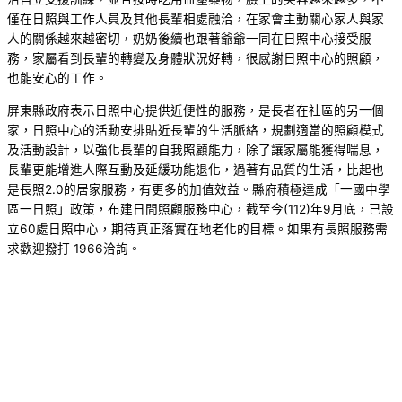
僅在日照與工作人員及其他長輩相處融洽，在家會主動關心家人與家
人的關係越來越密切，奶奶後續也跟著爺爺一同在日照中心接受服
務，家屬看到長輩的轉變及身體狀況好轉，很感謝日照中心的照顧，
也能安心的工作。
屏東縣政府表示日照中心提供近便性的服務，是長者在社區的另一個
家，日照中心的活動安排貼近長輩的生活脈絡，規劃適當的照顧模式
及活動設計，以強化長輩的自我照顧能力，除了讓家屬能獲得喘息，
長輩更能增進人際互動及延緩功能退化，過著有品質的生活，比起也
是長照2.0的居家服務，有更多的加值效益。縣府積極達成「一國中學
區一日照」政策，布建日間照顧服務中心，截至今(112)年9月底，已設
立60處日照中心，期待真正落實在地老化的目標。如果有長照服務需
求歡迎撥打 1966洽詢。