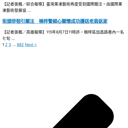
【記者張楓／綜合報導】臺灣果凍藝術再度受到國際關注。由國際果
凍藝術發展協 ...
街頭徘徊引關注 楠梓警細心關懷成功護送老翁返家
【記者張楓／高雄報導】115年8月7日11時許，楠梓區加昌路巷內一名
七旬 ...
1
2
3
...
882
Next »