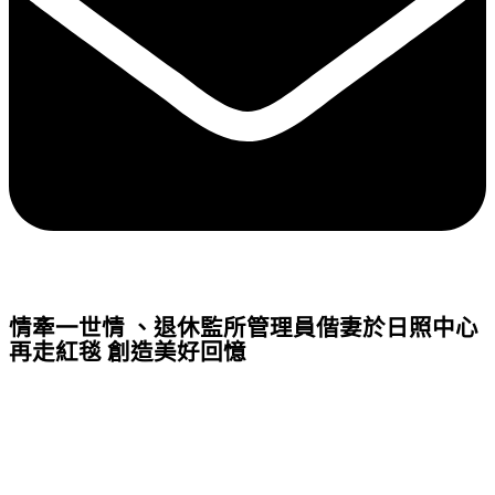
情牽一世情 、退休監所管理員偕妻於日照中心
再走紅毯 創造美好回憶