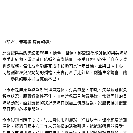
『記者：黄嘉德 屏東報導』
邱爺爺與吳奶奶結婚55年，情牽一世情，邱爺爺為能帥氣的與吳奶奶
牽手走紅毯，重溫昔日結婚的喜樂情景，接受日照中心生活自立支援
訓練服務，強化肢體功能完成不藉助輔具行走目標，並與日照中心一
同規劃辦理與吳奶奶的婚禮，夫妻再牽手走紅毯，創造生命驚喜，讓
一同參與的親朋好友感動不已。
邱爺爺是屏東監獄監所管理員退休，有高血壓、中風、失禁及疑似失
智症狀況，服藥遵從性不佳，血壓常飆高且脾氣暴躁，常對同住的吳
奶奶動怒，面對爺爺的狀況奶奶在照顧上備感疲累，家屬安排邱爺爺
至日照中心接受服務。
爺爺初到日照中心時，行走需使用四腳拐且須包尿布，也不願意參加
活動。經過日照中心工作人員熱情的活動引導，爺爺漸適應並接受生
活自立支援訓練，並且按時吃用血壓藥物，臉上的笑容越來越多，不