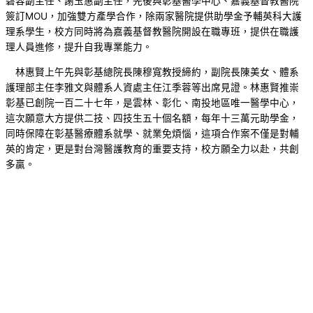
碧容副主任、謝玉惠副主任，先後與彰基醫學中心、嘉義基督教醫院
簽訂MOU，加強雙方產學合作，除兩家醫院提供助學金予輔英科大護
理系學生，校方同時將為嘉義基督教醫院開設在職專班，提供在職護
理人員進修，提升自我專業能力。
林惠賢上午先與彰基總院長陳穆寬教授締約，副院長陳美女、體系
護理部主任李雅文與體系人資處主任江季蓉等出席見證。林惠賢推崇
彰基已創院一百二十七年，是雲林、彰化、南投地區唯一醫學中心，
這次願意大方提供二技、四技生五十個名額，每年十三萬元助學金，
同時保障在彰基醫療體系就學、就業免煩惱，這項合作案不僅是對輔
英的肯定，更是對台灣醫護教育的重要支持，校方願全力以赴，共創
多贏。