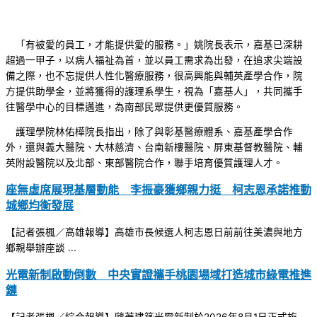
「有被愛的員工，才能提供愛的服務。」姚院長表示，嘉基已深耕
超過一甲子，以病人福祉為首，並以員工需求為出發，在追求尖端設
備之際，也不忘提供人性化醫療服務，很高興能與輔英產學合作，院
方提供助學金，並將獲得的護理系學生，視為「嘉基人」，共同攜手
往醫學中心的目標邁進，為南部民眾提供更優質服務。
護理學院林佑樺院長指出，除了與彰基醫療體系、嘉基產學合作
外，還與義大醫院、大林慈濟、台南新樓醫院、屏東基督教醫院、輔
英附設醫院以及北部、東部醫院合作，聯手培育優質護理人才。
座無虛席展現基層動能 李振豪獲鄉親力挺 柯志恩承諾推動
城鄉均衡發展
【記者張楓／高雄報導】高雄市長候選人柯志恩日前前往美濃與地方
鄉親舉辦座談 ...
光電新制啟動倒數 中央實證攜手桃園場域打造城市綠電推進
鏈