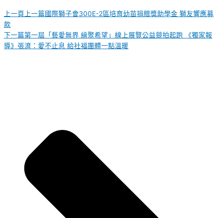
上一頁
上一篇
國際獅子會300E-2區培育幼苗捐贈獎助學金 獅友響應募
款
下一篇
第一屆「藝愛無界 繪聚希望」線上展覽公益競拍起跑 《獨家報
導》張淯：愛不止息 給社福團體一點溫暖