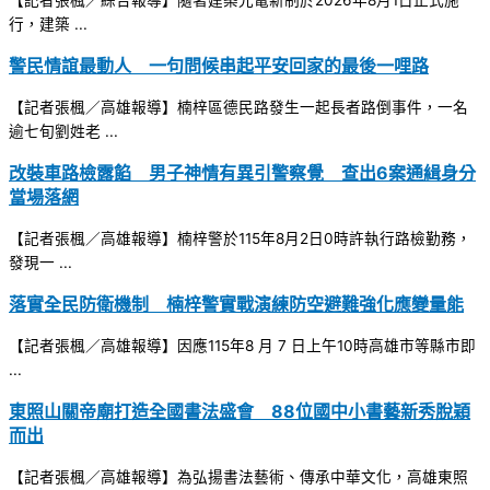
【記者張楓／綜合報導】隨著建築光電新制於2026年8月1日正式施
行，建築 ...
警民情誼最動人 一句問候串起平安回家的最後一哩路
【記者張楓／高雄報導】楠梓區德民路發生一起長者路倒事件，一名
逾七旬劉姓老 ...
改裝車路檢露餡 男子神情有異引警察覺 查出6案通緝身分
當場落網
【記者張楓／高雄報導】楠梓警於115年8月2日0時許執行路檢勤務，
發現一 ...
落實全民防衛機制 楠梓警實戰演練防空避難強化應變量能
【記者張楓／高雄報導】因應115年8 月 7 日上午10時高雄市等縣市即
...
東照山關帝廟打造全國書法盛會 88位國中小書藝新秀脫穎
而出
【記者張楓／高雄報導】為弘揚書法藝術、傳承中華文化，高雄東照