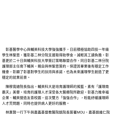
彰基醫學中心與輔英科技大學強強攜手，日前積極協助四技一年級
學生林聖恩，獲彰基二林分院支援取得助學金，減輕其工讀負擔。彰
基更於二十日與輔英科技大學簽訂策略聯盟合作，同日彰基二林分院
護理部主任南下輔英，親自與林聖恩簽約，保證其畢業後有穩定工作
機會，彰顯了彰基對學生的扶持與承諾，也為未來護理學生創造了更
穩定的就業前景。
陳穆寬總院長指出，輔英科大是培育護理師的搖籃，素有「護理南
霸天」美譽，培育的護理人才深受各大醫療院所歡迎，彰基力推幸福
企業、輔英營造友善校園，這次雙方「強強合作」，盼能紓緩護理師
人才荒問題，同時也提供病人更好的服務。
林惠賢一行下午與嘉義基督教醫院姚院長簽署MOU，嘉基姚維仁院