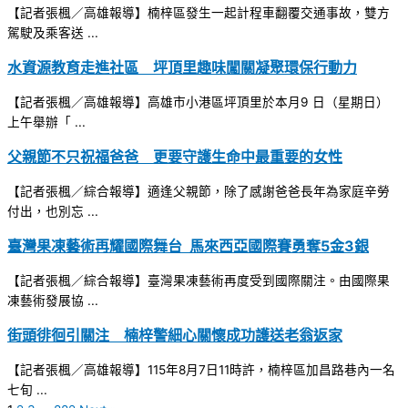
【記者張楓／高雄報導】楠梓區發生一起計程車翻覆交通事故，雙方
駕駛及乘客送 ...
水資源教育走進社區 坪頂里趣味闖關凝聚環保行動力
【記者張楓／高雄報導】高雄市小港區坪頂里於本月9 日（星期日）
上午舉辦「 ...
父親節不只祝福爸爸 更要守護生命中最重要的女性
【記者張楓／綜合報導】適逢父親節，除了感謝爸爸長年為家庭辛勞
付出，也別忘 ...
臺灣果凍藝術再耀國際舞台 馬來西亞國際賽勇奪5金3銀
【記者張楓／綜合報導】臺灣果凍藝術再度受到國際關注。由國際果
凍藝術發展協 ...
街頭徘徊引關注 楠梓警細心關懷成功護送老翁返家
【記者張楓／高雄報導】115年8月7日11時許，楠梓區加昌路巷內一名
七旬 ...