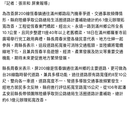
『記者：張崇和 屏東報導』
為改善屏200線恆春鎮通往滿州鄉路段汽機車爭道、交通事故頻傳情
形，縣府陸續爭取公路總局生活圈道路計畫補助總計約6.1億元辦理拓
寬改善，工程從恆春東門橋起，經出火、永靖一路到滿州鄉公所全長
10.1公里，且同步整建11座40年以上老舊橋梁，18日在滿州鄉羅峯寺前
廣場舉行完工啟用典禮，縣長周春米暨各級民意代表、地方仕紳一起
參與，周縣長表示，這段道路拓寬後可消除交通瓶頸，並陸續將電纜
線地下化，且兼具恆春半島遊憩、經濟、產業發展及防災等重要交通
機能，期待未來更促進地方繁榮發展。
縣長周春米表示，屏200線是恆春鎮通往滿州鄉的主要道路，更可做為
台26線臨時替代道路，兼具多樣功能，過往道路原有路寬僅約8至10公
尺、雙向各一車道，道路寬度不一、彎道多導致交通事故頻繁發生，
經地方居民多次反映，縣府進行評估拓寬至路寬15公尺，從106年起潘
孟安前縣長帶領團隊陸續爭取到公路總局生活圈道路計畫補助，總計
約6.1億元辦理拓寬改善。