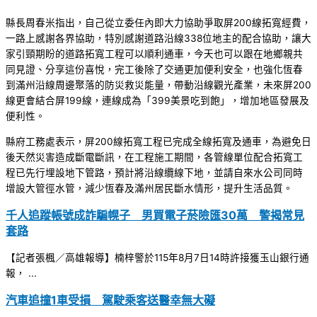
縣長周春米指出，自己從立委任內即大力協助爭取屏200線拓寬經費，
一路上感謝各界協助，特別感謝道路沿線338位地主的配合協助，讓大
家引頸期盼的道路拓寬工程可以順利通車，今天也可以跟在地鄉親共
同見證、分享這份喜悅，完工後除了交通更加便利安全，也強化恆春
到滿州沿線周邊聚落的防災救災能量，帶動沿線觀光產業，未來屏200
線更會結合屏199線，連線成為「399美景吃到飽」，增加地區發展及
便利性。
縣府工務處表示，屏200線拓寬工程已完成全線拓寬及通車，為避免日
後天然災害造成斷電斷訊，在工程施工期間，各管線單位配合拓寬工
程已先行埋設地下管路，預計將沿線纜線下地，並請自來水公司同時
增設大管徑水管，減少恆春及滿州居民斷水情形，提升生活品質。
千人追蹤帳號成詐騙幌子 男買電子菸險匯30萬 警揭常見
套路
【記者張楓／高雄報導】楠梓警於115年8月7日14時許接獲玉山銀行通
報， ...
汽車追撞1車受損 駕駛乘客送醫幸無大礙