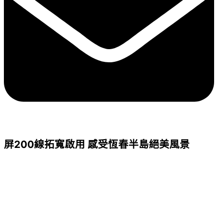
屏200線拓寬啟用 感受恆春半島絕美風景