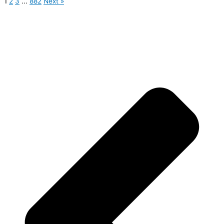
1
2
3
...
882
Next »