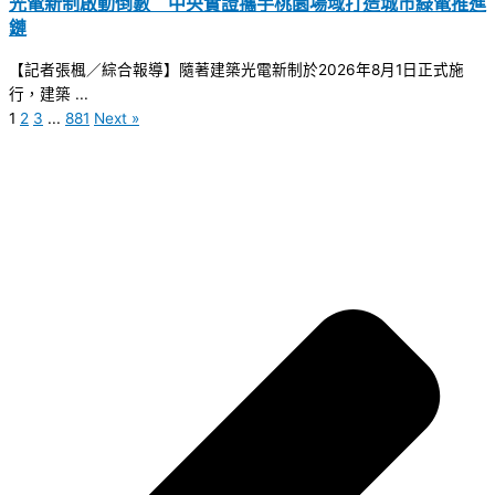
光電新制啟動倒數 中央實證攜手桃園場域打造城市綠電推進
鏈
【記者張楓／綜合報導】隨著建築光電新制於2026年8月1日正式施
行，建築 ...
1
2
3
...
881
Next »