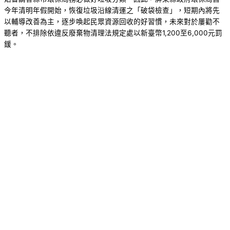
今年清明年假開始，恢復垃圾沿線清運之「破袋檢查」，短期內將先
以輔導改善為主，逐步喚起民眾資源回收的好習慣，未來對於屢勸不
聽者，不排除依違反廢棄物清理法規定處以新臺幣1,200至6,000元罰
鍰。