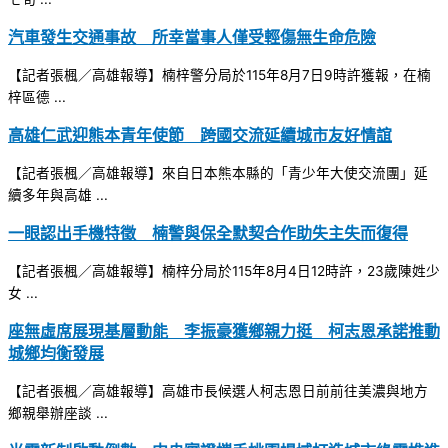
汽車發生交通事故 所幸當事人僅受輕傷無生命危險
【記者張楓／高雄報導】楠梓警分局於115年8月7日9時許獲報，在楠
梓區德 ...
高雄仁武迎熊本青年使節 跨國交流延續城市友好情誼
【記者張楓／高雄報導】來自日本熊本縣的「青少年大使交流團」延
續多年與高雄 ...
一眼認出手機特徵 楠警與保全默契合作助失主失而復得
【記者張楓／高雄報導】楠梓分局於115年8月4日12時許，23歲陳姓少
女 ...
座無虛席展現基層動能 李振豪獲鄉親力挺 柯志恩承諾推動
城鄉均衡發展
【記者張楓／高雄報導】高雄市長候選人柯志恩日前前往美濃與地方
鄉親舉辦座談 ...