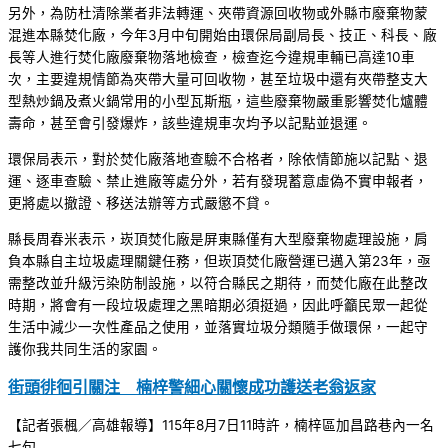
另外，為防杜清除業者非法轉運、夾帶資源回收物或外縣市廢棄物蒙
混進本縣焚化廠，今年3月中旬開始由環保局副局長、技正、科長、廠
長等人進行焚化廠廢棄物落地檢查，檢查迄今違規車輛已高達10車
次，主要違規情節為夾帶大量可回收物，甚至垃圾中還有夾帶整支大
型熱炒鍋及煮火鍋常用的小型瓦斯瓶，這些廢棄物嚴重影響焚化爐體
壽命，甚至會引發爆炸，該些違規車次均予以記點並退運。
環保局表示，對於焚化廠落地查驗不合格者，除依情節施以記點、退
運、逐車查驗、禁止進廠等處分外，若有發現蓄意虛偽不實申報者，
更將處以撤證、移送法辦等方式嚴懲不貸。
縣長周春米表示，崁頂焚化廠是屏東縣僅有大型廢棄物處理設施，肩
負本縣自主垃圾處理關鍵任務，但崁頂焚化廠營運已邁入第23年，亟
需整改並升級污染防制設施，以符合縣民之期待，而焚化廠在此整改
時期，將會有一段垃圾處理之黑暗期必須挺過，因此呼籲民眾一起從
生活中減少一次性產品之使用，並落實垃圾分類隨手做環保，一起守
護你我共同生活的家園。
街頭徘徊引關注 楠梓警細心關懷成功護送老翁返家
【記者張楓／高雄報導】115年8月7日11時許，楠梓區加昌路巷內一名
七旬 ...