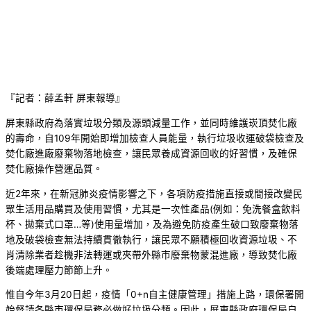
『記者：薛孟軒 屏東報導』
屏東縣政府為落實垃圾分類及源頭減量工作，並同時維護崁頂焚化廠
的壽命，自109年開始即增加檢查人員能量，執行垃圾收運破袋檢查及
焚化廠進廠廢棄物落地檢查，讓民眾養成資源回收的好習慣，及確保
焚化廠操作營運品質。
近2年來，在新冠肺炎疫情影響之下，各項防疫措施直接或間接改變民
眾生活用品購買及使用習慣，尤其是一次性產品(例如：免洗餐盒飲料
杯、拋棄式口罩…等)使用量增加，及為避免防疫產生破口致廢棄物落
地及破袋檢查無法持續貫徹執行，讓民眾不願積極回收資源垃圾、不
肖清除業者趁機非法轉運或夾帶外縣市廢棄物蒙混進廠，導致焚化廠
後端處理壓力節節上升。
惟自今年3月20日起，疫情「0+n自主健康管理」措施上路，環保署開
始督請各縣市環保局務必做好垃圾分類。因此，屏東縣政府環保局自