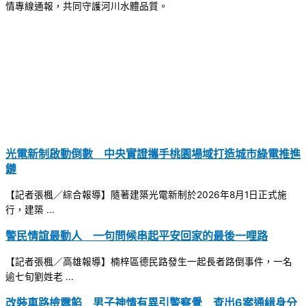
情專線通報，共同守護河川水體品質。
光電新制啟動倒數 中央實證攜手桃園場域打造城市綠電推進
鏈
【記者張楓／綜合報導】隨著建築光電新制於2026年8月1日正式施
行，建築 ...
警民情誼最動人 一句問候串起平安回家的最後一哩路
【記者張楓／高雄報導】楠梓區德民路發生一起長者路倒事件，一名
逾七旬劉姓老 ...
改裝車路檢露餡 男子神情有異引警察覺 查出6案通緝身分