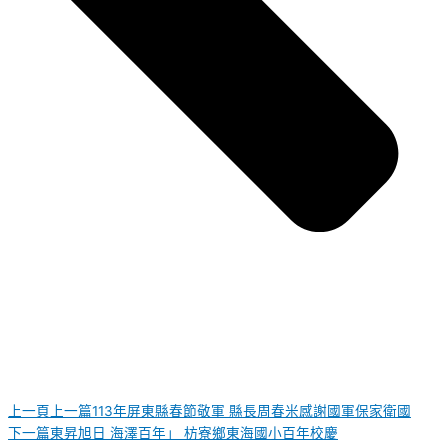
上一頁
上一篇
113年屏東縣春節敬軍 縣長周春米感謝國軍保家衛國
下一篇
東昇旭日 海澤百年」 枋寮鄉東海國小百年校慶