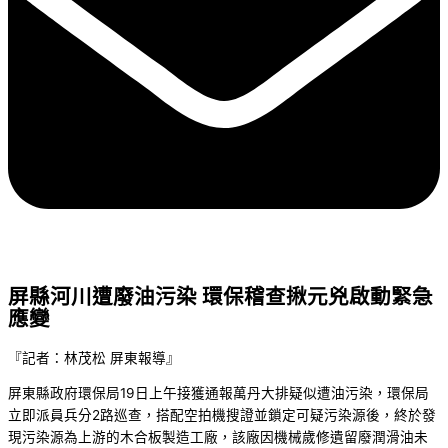
屏縣河川遭廢油污染 環保稽查揪元兇啟動緊急
應變
『記者：林茂松 屏東報導』
屏東縣政府環保局19日上午接獲通報萬丹大排疑似遭油污染，環保局
立即派員兵分2路巡查，搭配空拍機搜證並鎖定可疑污染源後，終於發
現污染源為上游的木合板製造工廠，該廠因機械歲修遺留廢潤滑油未