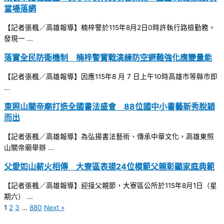
當場落網
【記者張楓／高雄報導】楠梓警於115年8月2日0時許執行路檢勤務，
發現一 ...
落實全民防衛機制 楠梓警實戰演練防空避難強化應變量能
【記者張楓／高雄報導】因應115年8 月 7 日上午10時高雄市等縣市即
...
東照山關帝廟打造全國書法盛會 88位國中小書藝新秀脫穎
而出
【記者張楓／高雄報導】為弘揚書法藝術、傳承中華文化，高雄東照
山關帝廟舉辦 ...
父愛如山薪火相傳 大寮區表揚24位模範父親彰顯家庭典範
【記者張楓／高雄報導】迎接父親節，大寮區公所於115年8月1日（星
期六） ...
1
2
3
...
880
Next »