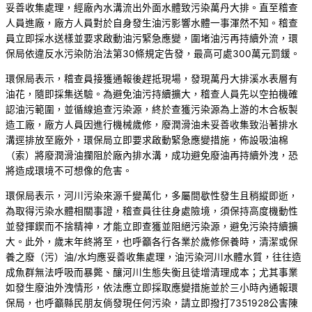
妥善收集處理，經廠內水溝流出外面水體致污染萬丹大排。直至稽查
人員進廠，廠方人員對於自身發生油污影響水體一事渾然不知。稽查
員立即採水送樣並要求啟動油污緊急應變，圍堵油污再持續外流，環
保局依違反水污染防治法第30條規定告發，最高可處300萬元罰鍰。
環保局表示，稽查員接獲通報後趕抵現場，發現萬丹大排溪水表層有
油花，隨即採集送驗。為避免油污持續擴大，稽查人員先以空拍機確
認油污範圍，並循線追查污染源，終於查獲污染源為上游的木合板製
造工廠，廠方人員因進行機械歲修，廢潤滑油未妥善收集致沿著排水
溝逕排放至廠外，環保局立即要求啟動緊急應變措施，佈設吸油棉
（索）將廢潤滑油攔阻於廠內排水溝，成功避免廢油再持續外洩，恐
將造成環境不可想像的危害。
環保局表示，河川污染來源千變萬化，多屬間歇性發生且稍縱即逝，
為取得污染水體相關事證，稽查員往往身處險境，須保持高度機動性
並發揮鍥而不捨精神，才能立即查獲並阻絕污染源，避免污染持續擴
大。此外，歲末年終將至，也呼籲各行各業於歲修保養時，清潔或保
養之廢（污）油/水均應妥善收集處理，油污染河川水體水質，往往造
成魚群無法呼吸而暴斃、釀河川生態失衡且徒增清理成本；尤其事業
如發生廢油外洩情形，依法應立即採取應變措施並於三小時內通報環
保局，也呼籲縣民朋友倘發現任何污染，請立即撥打7351928公害陳