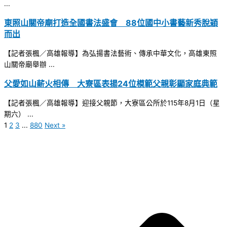
...
東照山關帝廟打造全國書法盛會 88位國中小書藝新秀脫穎
而出
【記者張楓／高雄報導】為弘揚書法藝術、傳承中華文化，高雄東照
山關帝廟舉辦 ...
父愛如山薪火相傳 大寮區表揚24位模範父親彰顯家庭典範
【記者張楓／高雄報導】迎接父親節，大寮區公所於115年8月1日（星
期六） ...
1
2
3
...
880
Next »