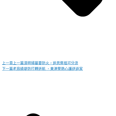
上一頁
上一篇
清明掃墓要防火，追思祭祖可分流
下一篇
老翁繞堤防打轉迷航 、東港警熱心護送返家