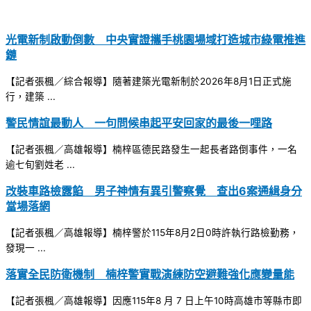
光電新制啟動倒數 中央實證攜手桃園場域打造城市綠電推進
鏈
【記者張楓／綜合報導】隨著建築光電新制於2026年8月1日正式施
行，建築 ...
警民情誼最動人 一句問候串起平安回家的最後一哩路
【記者張楓／高雄報導】楠梓區德民路發生一起長者路倒事件，一名
逾七旬劉姓老 ...
改裝車路檢露餡 男子神情有異引警察覺 查出6案通緝身分
當場落網
【記者張楓／高雄報導】楠梓警於115年8月2日0時許執行路檢勤務，
發現一 ...
落實全民防衛機制 楠梓警實戰演練防空避難強化應變量能
【記者張楓／高雄報導】因應115年8 月 7 日上午10時高雄市等縣市即