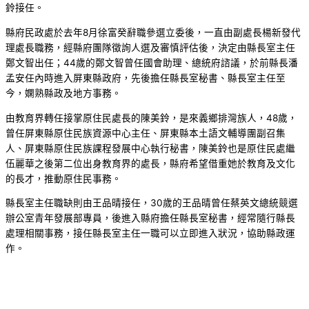
鈴接任。
縣府民政處於去年8月徐富癸辭職參選立委後，一直由副處長楊新發代
理處長職務，經縣府團隊徵詢人選及審慎評估後，決定由縣長室主任
鄭文智出任；44歲的鄭文智曾任國會助理、總統府諮議，於前縣長潘
孟安任內時進入屏東縣政府，先後擔任縣長室秘書、縣長室主任至
今，嫻熟縣政及地方事務。
由教育界轉任接掌原住民處長的陳美鈴，是來義鄉排灣族人，48歲，
曾任屏東縣原住民族資源中心主任、屏東縣本土語文輔導團副召集
人、屏東縣原住民族課程發展中心執行秘書，陳美鈴也是原住民處繼
伍麗華之後第二位出身教育界的處長，縣府希望借重她於教育及文化
的長才，推動原住民事務。
縣長室主任職缺則由王品晴接任，30歲的王品晴曾任蔡英文總統競選
辦公室青年發展部專員，後進入縣府擔任縣長室秘書，經常隨行縣長
處理相關事務，接任縣長室主任一職可以立即進入狀況，協助縣政運
作。