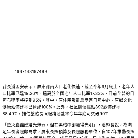
1667143197499
縣長潘孟安表示，屏東縣內人口老化快速，截至今年9月底止，老年人
口比率已達19.26%，遠高於全國老年人口比率17.33%，目前全縣的日
照布建率將達到95%，其中，原住民及離島學區日照中心、原鄉文化
健康站佈建率已達成100%。此外，社區關懷據點392處佈建率
88.49%，推估整體長照服務涵蓋率今年年底可突破90%。
「螢火蟲雖然燈光薄弱，但在黑暗中卻顯得光明」，潘縣長說，為滿
足年長者照顧需求，屏東長照預算及長照服務單位，自107年推動長照