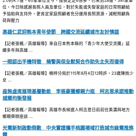
2.0的4.7億、60家單位至今，成長足足6倍多，已來到28億、381家單
位，今日除感謝長照人員及單位，對於失能或失智家庭的日常照顧給
予協助與支持外，更肯定家庭照顧者充分運用長照資源，減輕照顧負
荷與壓力
高雄仁武迎熊本青年使節 跨國交流延續城市友好情誼
【記者張楓／高雄報導】來自日本熊本縣的「青少年大使交流團」延
續多年與高雄 ...
一眼認出手機特徵 楠警與保全默契合作助失主失而復得
【記者張楓／高雄報導】楠梓分局於115年8月4日12時許，23歲陳姓少
女 ...
座無虛席展現基層動能 李振豪獲鄉親力挺 柯志恩承諾推動
城鄉均衡發展
【記者張楓／高雄報導】高雄市長候選人柯志恩日前前往美濃與地方
鄉親舉辦座談 ...
光電新制啟動倒數 中央實證攜手桃園場域打造城市綠電推進
鏈