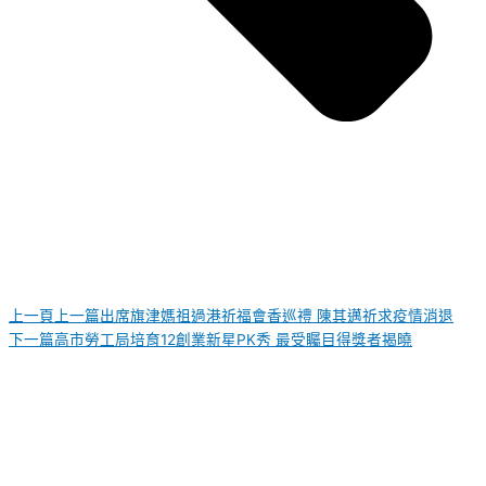
上一頁
上一篇
出席旗津媽祖過港祈福會香巡禮 陳其邁祈求疫情消退
下一篇
高市勞工局培育12創業新星PK秀 最受矚目得獎者揭曉