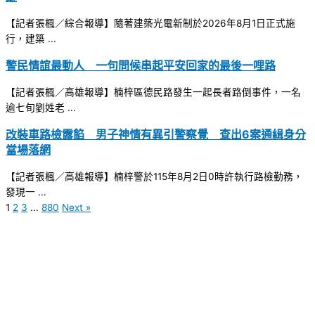
【記者張楓／綜合報導】隨著建築光電新制於2026年8月1日正式施
行，建築 ...
警民情誼最動人 一句問候串起平安回家的最後一哩路
【記者張楓／高雄報導】楠梓區德民路發生一起長者路倒事件，一名
逾七旬劉姓老 ...
改裝車路檢露餡 男子神情有異引警察覺 查出6案通緝身分
當場落網
【記者張楓／高雄報導】楠梓警於115年8月2日0時許執行路檢勤務，
發現一 ...
1
2
3
...
880
Next »