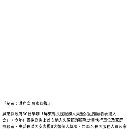
『記者：洪祥富 屏東報導』
屏東縣政府30日舉辦「屏東縣長照服務人員暨家庭照顧者表揚大
會」，今年在表揚對象上首次納入失智照護服務計畫執行單位及家庭
照顧者，由縣長潘孟安表揚6大類個人獎項，共35名長照服務人員及家