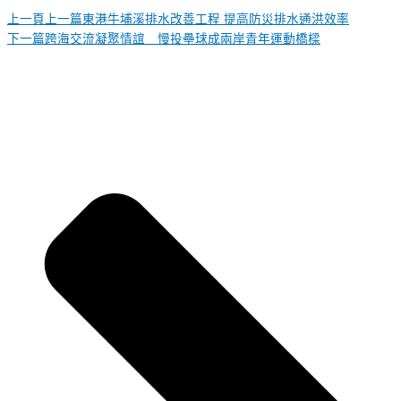
上一頁
上一篇
東港牛埔溪排水改善工程 提高防災排水通洪效率
下一篇
跨海交流凝聚情誼 慢投壘球成兩岸青年運動橋樑