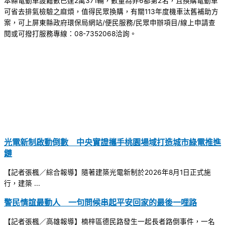
本縣電動車設籍數已達2萬371輛，數量為非6都第2名，且換購電動車
可省去排氣檢驗之麻煩，值得民眾換購，有關113年度機車汰舊補助方
案，可上屏東縣政府環保局網站/便民服務/民眾申辦項目/線上申請查
閱或可撥打服務專線：08-7352068洽詢。
光電新制啟動倒數 中央實證攜手桃園場域打造城市綠電推進
鏈
【記者張楓／綜合報導】隨著建築光電新制於2026年8月1日正式施
行，建築 ...
警民情誼最動人 一句問候串起平安回家的最後一哩路
【記者張楓／高雄報導】楠梓區德民路發生一起長者路倒事件，一名