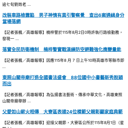
逾七旬劉姓老 ...
改裝車路檢露餡 男子神情有異引警察覺 查出6案通緝身分
當場落網
【記者張楓／高雄報導】楠梓警於115年8月2日0時許執行路檢勤務，
發現一 ...
落實全民防衛機制 楠梓警實戰演練防空避難強化應變量能
【記者張楓／高雄報導】因應115年8 月 7 日上午10時高雄市等縣市即
...
東照山關帝廟打造全國書法盛會 88位國中小書藝新秀脫穎
而出
【記者張楓／高雄報導】為弘揚書法藝術、傳承中華文化，高雄東照
山關帝廟舉辦 ...
父愛如山薪火相傳 大寮區表揚24位模範父親彰顯家庭典範
【記者張楓／高雄報導】迎接父親節，大寮區公所於115年8月1日（星