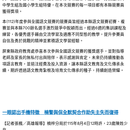
中學生組及國小學生組特優，在本次競賽的每一項目都有本縣競賽員
獲得獎項。
本(112)年度參與全國語文競賽的競賽員皆經過本縣語文競賽初賽、複
賽並與本縣700餘名選手激烈競爭中脫穎而出，經過6週的集訓課程及
練習，各優秀選手藉由交流學習及適應不同型態的教學，提升參賽員
自信及勇於挑戰的精神並累積語文學習經驗。
屏東縣政府教育處恭喜本次參與全國語文競賽的獲獎選手，並對指導
老師及家長的無私付出與陪伴，表示感謝與肯定，未來仍持續推動各
項語言教育，並挹注經費及投入資源，讓本縣語文教育及文化傳承永
續，期許透過語文教育紮根及培育文化傳承的種子，持續創造榮耀。
一眼認出手機特徵 楠警與保全默契合作助失主失而復得
【記者張楓／高雄報導】楠梓分局於115年8月4日12時許，23歲陳姓少
女 ...