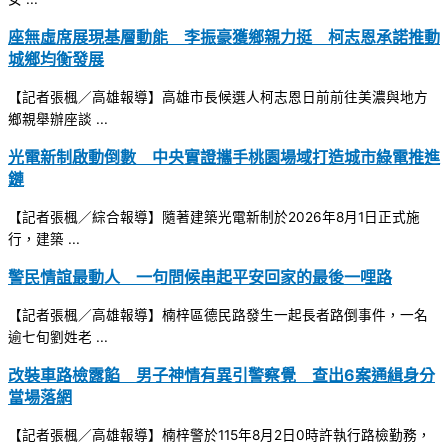
座無虛席展現基層動能 李振豪獲鄉親力挺 柯志恩承諾推動
城鄉均衡發展
【記者張楓／高雄報導】高雄市長候選人柯志恩日前前往美濃與地方
鄉親舉辦座談 ...
光電新制啟動倒數 中央實證攜手桃園場域打造城市綠電推進
鏈
【記者張楓／綜合報導】隨著建築光電新制於2026年8月1日正式施
行，建築 ...
警民情誼最動人 一句問候串起平安回家的最後一哩路
【記者張楓／高雄報導】楠梓區德民路發生一起長者路倒事件，一名
逾七旬劉姓老 ...
改裝車路檢露餡 男子神情有異引警察覺 查出6案通緝身分
當場落網
【記者張楓／高雄報導】楠梓警於115年8月2日0時許執行路檢勤務，