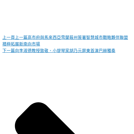
上一頁
上一篇
高市府與馬來西亞雪蘭莪州簽署智慧城市戰略夥伴聯盟
積極拓展新南向市場
下一篇
向李淑德教授致敬、小提琴家胡乃元屏東首演巴赫獨奏