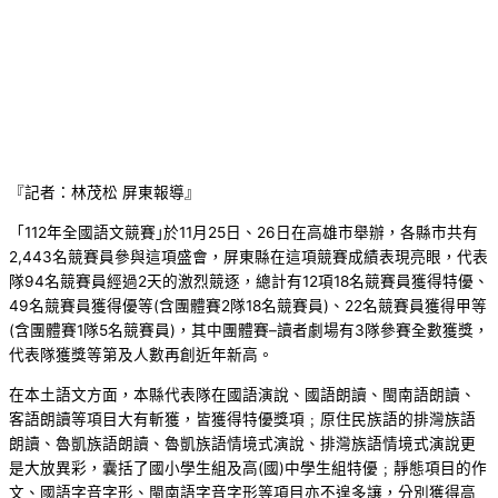
『記者：林茂松 屏東報導』
「112年全國語文競賽｣於11月25日、26日在高雄市舉辦，各縣市共有
2,443名競賽員參與這項盛會，屏東縣在這項競賽成績表現亮眼，代表
隊94名競賽員經過2天的激烈競逐，總計有12項18名競賽員獲得特優、
49名競賽員獲得優等(含團體賽2隊18名競賽員)、22名競賽員獲得甲等
(含團體賽1隊5名競賽員)，其中團體賽–讀者劇場有3隊參賽全數獲獎，
代表隊獲獎等第及人數再創近年新高。
在本土語文方面，本縣代表隊在國語演說、國語朗讀、閩南語朗讀、
客語朗讀等項目大有斬獲，皆獲得特優獎項﹔原住民族語的排灣族語
朗讀、魯凱族語朗讀、魯凱族語情境式演說、排灣族語情境式演說更
是大放異彩，囊括了國小學生組及高(國)中學生組特優﹔靜態項目的作
文、國語字音字形、閩南語字音字形等項目亦不遑多讓，分別獲得高