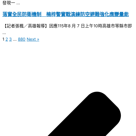
發現一 ...
落實全民防衛機制 楠梓警實戰演練防空避難強化應變量能
【記者張楓／高雄報導】因應115年8 月 7 日上午10時高雄市等縣市即
...
1
2
3
...
880
Next »