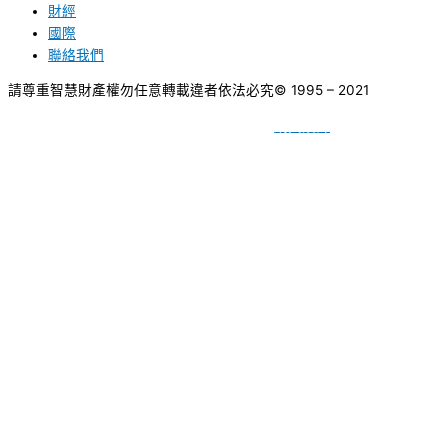
財經
國際
聯絡我們
請尊重智慧財產權勿任意轉載違者依法必究
© 1995 – 2021
網頁設計
BY
種成網頁設計