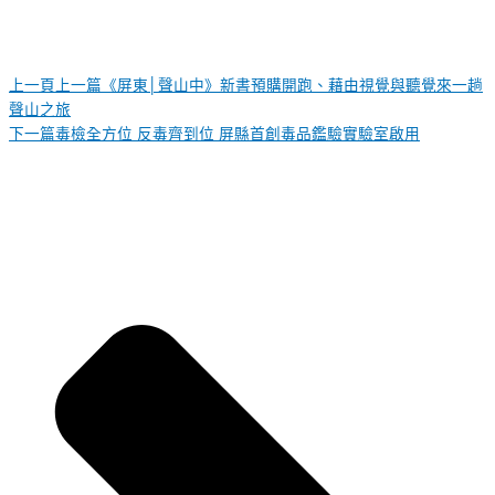
上一頁
上一篇
《屏東│聲山中》新書預購開跑、藉由視覺與聽覺來一趟
聲山之旅
下一篇
毒檢全方位 反毒齊到位 屏縣首創毒品鑑驗實驗室啟用