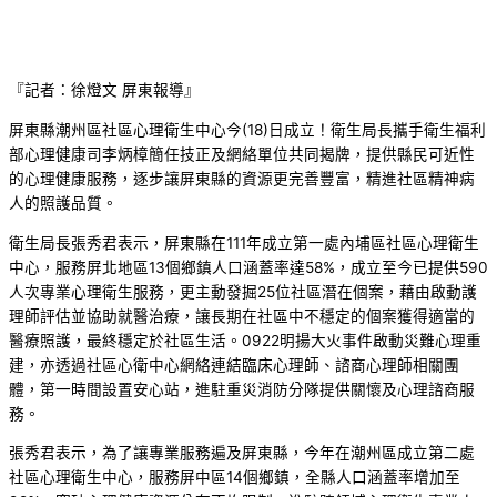
『記者：徐燈文 屏東報導』
屏東縣潮州區社區心理衛生中心今(18)日成立！衛生局長攜手衛生福利
部心理健康司李炳樟簡任技正及網絡單位共同揭牌，提供縣民可近性
的心理健康服務，逐步讓屏東縣的資源更完善豐富，精進社區精神病
人的照護品質。
衛生局長張秀君表示，屏東縣在111年成立第一處內埔區社區心理衛生
中心，服務屏北地區13個鄉鎮人口涵蓋率達58%，成立至今已提供590
人次專業心理衛生服務，更主動發掘25位社區潛在個案，藉由啟動護
理師評估並協助就醫治療，讓長期在社區中不穩定的個案獲得適當的
醫療照護，最終穩定於社區生活。0922明揚大火事件啟動災難心理重
建，亦透過社區心衛中心網絡連結臨床心理師、諮商心理師相關團
體，第一時間設置安心站，進駐重災消防分隊提供關懷及心理諮商服
務。
張秀君表示，為了讓專業服務遍及屏東縣，今年在潮州區成立第二處
社區心理衛生中心，服務屏中區14個鄉鎮，全縣人口涵蓋率增加至