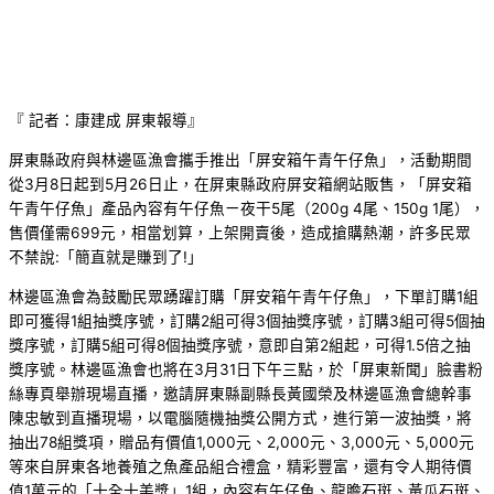
『 記者：康建成 屏東報導』
屏東縣政府與林邊區漁會攜手推出「屏安箱午青午仔魚」，活動期間
從3月8日起到5月26日止，在屏東縣政府屏安箱網站販售，「屏安箱
午青午仔魚」產品內容有午仔魚ㄧ夜干5尾（200g 4尾、150g 1尾），
售價僅需699元，相當划算，上架開賣後，造成搶購熱潮，許多民眾
不禁說:「簡直就是賺到了!」
林邊區漁會為鼓勵民眾踴躍訂購「屏安箱午青午仔魚」，下單訂購1組
即可獲得1組抽獎序號，訂購2組可得3個抽獎序號，訂購3組可得5個抽
獎序號，訂購5組可得8個抽獎序號，意即自第2組起，可得1.5倍之抽
獎序號。林邊區漁會也將在3月31日下午三點，於「屏東新聞」臉書粉
絲專頁舉辦現場直播，邀請屏東縣副縣長黃國榮及林邊區漁會總幹事
陳忠敏到直播現場，以電腦隨機抽獎公開方式，進行第一波抽獎，將
抽出78組獎項，贈品有價值1,000元、2,000元、3,000元、5,000元
等來自屏東各地養殖之魚產品組合禮盒，精彩豐富，還有令人期待價
值1萬元的「十全十美獎」1組，內容有午仔魚、龍膽石斑、黃瓜石斑、