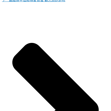
下一篇
踏尋甲仙那瑪夏賞螢 觀光局送好禮