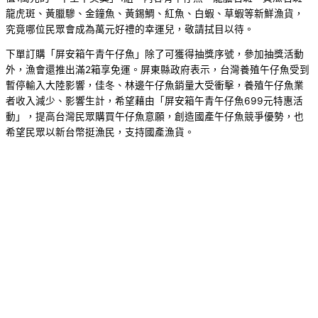
龍虎斑、黃臘驂、金鐘魚、黃錫鯛、紅魚、白蝦、草蝦等新鮮漁貨，
究竟哪位民眾會成為萬元好禮的幸運兒，敬請拭目以待。
下單訂購「屏安箱午青午仔魚」除了可獲得抽獎序號，參加抽獎活動
外，漁會還推出滿2箱享免運。屏東縣政府表示，台灣養殖午仔魚受到
暫停輸入大陸影響，佳冬、林邊午仔魚銷量大受衝擊，養殖午仔魚業
者收入減少、影響生計，希望藉由「屏安箱午青午仔魚699元特惠活
動」，提高台灣民眾購買午仔魚意願，創造國產午仔魚競爭優勢，也
希望民眾以新台幣挺漁民，支持國產漁貨。