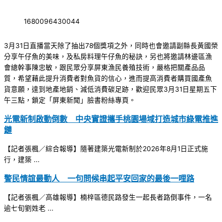
1680096430044
3月31日直播當天除了抽出78個獎項之外，同時也會邀請副縣長黃國榮
分享午仔魚的美味，及私房料理午仔魚的秘訣，另也將邀請林邊區漁
會總幹事陳忠敏，跟民眾分享屏東漁民養殖技術，嚴格把關產品品
質，希望藉此提升消費者對魚貨的信心，進而提高消費者購買國產魚
貨意願，達到地產地銷、減低消費碳足跡，歡迎民眾3月31日星期五下
午三點，鎖定「屏東新聞」臉書粉絲專頁。
光電新制啟動倒數 中央實證攜手桃園場域打造城市綠電推進
鏈
【記者張楓／綜合報導】隨著建築光電新制於2026年8月1日正式施
行，建築 ...
警民情誼最動人 一句問候串起平安回家的最後一哩路
【記者張楓／高雄報導】楠梓區德民路發生一起長者路倒事件，一名
逾七旬劉姓老 ...