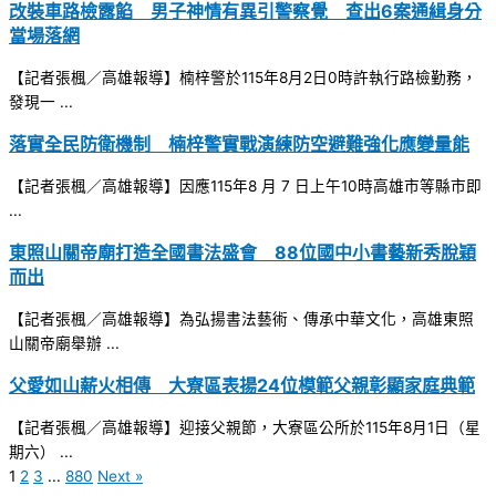
改裝車路檢露餡 男子神情有異引警察覺 查出6案通緝身分
當場落網
【記者張楓／高雄報導】楠梓警於115年8月2日0時許執行路檢勤務，
發現一 ...
落實全民防衛機制 楠梓警實戰演練防空避難強化應變量能
【記者張楓／高雄報導】因應115年8 月 7 日上午10時高雄市等縣市即
...
東照山關帝廟打造全國書法盛會 88位國中小書藝新秀脫穎
而出
【記者張楓／高雄報導】為弘揚書法藝術、傳承中華文化，高雄東照
山關帝廟舉辦 ...
父愛如山薪火相傳 大寮區表揚24位模範父親彰顯家庭典範
【記者張楓／高雄報導】迎接父親節，大寮區公所於115年8月1日（星
期六） ...
1
2
3
...
880
Next »