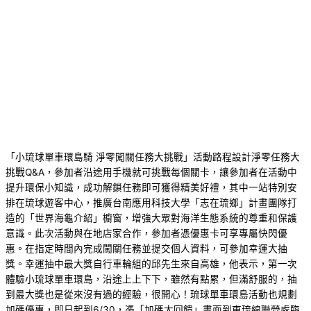
「小琉球單車環島騎 淨零闖關任務大挑戰」活動路程設計淨零任務大
挑戰Q&A，參加者沿途用手機就可挑戰每個關卡，讓參加者在活動中
提升環保小知識，成功解鎖任務即可獲得精美好禮，其中一站特別安
排在琉球遊客中心，推廣台南應用科技大學「志在琉鄉」計畫團隊打
造的「世界海龜介紹」櫥窗，增強大眾對海洋生態系統的尊重和保護
意識。此次活動與在地店家合作，參加者憑優惠卡可享專屬快閃優
惠。在指定時間內完成闖關任務並提交個人資料，可參加幸運大抽
獎。幸運抽中最大獎自行車輪組的邱先生來自高雄，他表示，第一次
體驗小琉球單車環島，沿途上上下下，雖然有點累，但滿舒服的，抽
到最大獎也是從來沒有過的經驗，很開心！琉球單車環島活動也規劃
加碼優惠，即日起到6/30，憑「加碼大回饋」畫面到東琉線聯營處臨