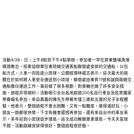
活動4/28﹝日﹞上午8點到下午4點舉辦，參加者一早在屏東鹽埔漁港
碼頭集合，搭乘協辦單位東琉線交通客船聯營處安排的交通船，以包
船方式，人車一同抵達小琉球。公關經理林威志表示，這次最大的挑
戰在於如何將人車安全運送到小琉球，聯營處由東昇11號和誠翔兩艘交
通船擔任運送工作，事前做了很多規劃，對車輛也做了許多安全措
施，過程非常順利。活動吸引全台各地超過200名自行車友及民眾攜家
帶眷報名參加，來自嘉義的陳先生帶著年僅三歲和五歲的兒子全程體
驗，他表示，整個過程不會太困難，又有一點難度，覺得滿好玩，小
朋友一路都很快樂，下次有機會還想再參加。還有來自台中的車友表
示，多年前到小琉球徒步環島，這次成功解鎖單車環島，今天天氣很
不錯，活動路線安排得很好，整個過程很舒服。