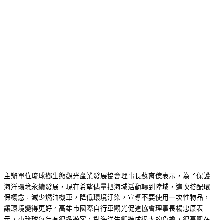
主辦單位琉球鄉生態觀光產業發展協會理事長蘇育億表示，為了保護
海洋環境永續發展，現在希望儘量把海域活動轉到陸域，這次搭配環
保概念，減少燃油機車，降低環境汙染，宣導不要使用一次性物品，
讓環境變得更好。高雄市國際自行車觀光促進協會理事長楊忠原表
示，小琉球每年有很多遊客，對海洋生態造成很大的負擔，很高興在