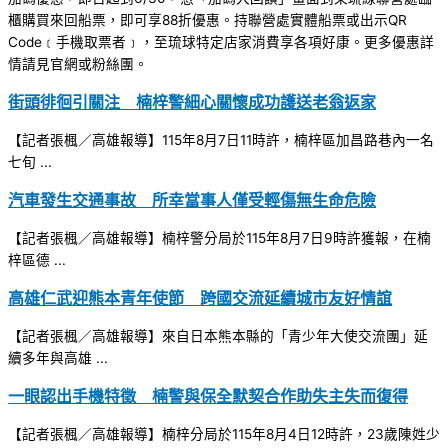
櫃購買來回船票，即可享88折優惠。持聯營處實體船票或出示QR
Code﹝手機取票者﹞，至琉球特定店家消費享各項好康。更多優惠詳
情請見官網或粉絲團。
街頭徘徊引關注 楠梓警細心關懷成功護送老翁返家
【記者張楓／高雄報導】115年8月7日11時許，楠梓區加昌路巷內一名
七旬 ...
汽車發生交通事故 所幸當事人僅受輕傷無生命危險
【記者張楓／高雄報導】楠梓警分局於115年8月7日9時許獲報，在楠
梓區德 ...
高雄仁武迎熊本青年使節 跨國交流延續城市友好情誼
【記者張楓／高雄報導】來自日本熊本縣的「青少年大使交流團」延
續多年與高雄 ...
一眼認出手機特徵 楠警與保全默契合作助失主失而復得
【記者張楓／高雄報導】楠梓分局於115年8月4日12時許，23歲陳姓少