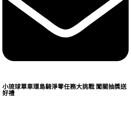
小琉球單車環島騎淨零任務大挑戰 闖關抽獎送
好禮