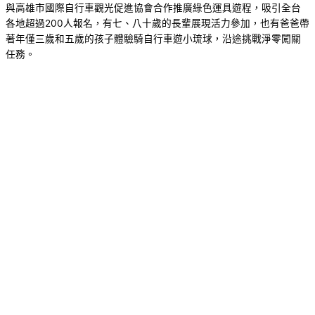
與高雄市國際自行車觀光促進協會合作推廣綠色運具遊程，吸引全台
各地超過200人報名，有七、八十歲的長輩展現活力參加，也有爸爸帶
著年僅三歲和五歲的孩子體驗騎自行車遊小琉球，沿途挑戰淨零闖關
任務。