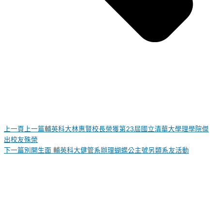
上一頁
上一篇
輔英科大林惠賢校長榮獲第23屆國立清華大學理學院傑
出校友殊榮
下一篇
別開生面 輔英科大健管系辦理蝴蝶公主號另類系友活動