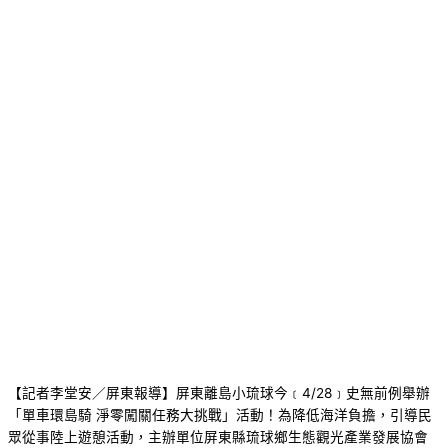
【記者李堂安／屏東報導】屏東離島小琉球今﹝4/28﹞史無前例舉辦
「單車環島騎 淨零闖關任務大挑戰」活動！為降低海洋負擔，引導民
眾從事陸上遊憩活動，主辦單位屏東縣琉球鄉生態觀光產業發展協會