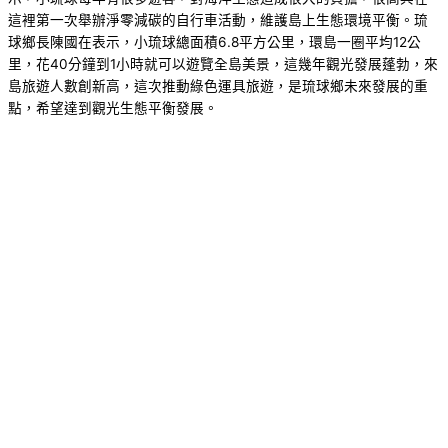
這裡第一次舉辦淨零減碳的自行車活動，維護島上生態環境平衡。琉
球鄉長陳國在表示，小琉球總面積6.8平方公里，環島一圈平均12公
里，花40分鐘到1小時就可以遊覽全島美景，這幾年觀光發展蓬勃，來
島旅遊人數創新高，這次推動綠色運具旅遊，是琉球鄉未來發展的重
點，希望達到觀光生態平衡發展。