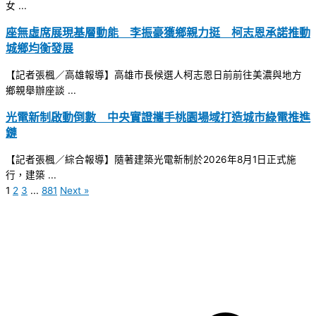
女 ...
座無虛席展現基層動能 李振豪獲鄉親力挺 柯志恩承諾推動
城鄉均衡發展
【記者張楓／高雄報導】高雄市長候選人柯志恩日前前往美濃與地方
鄉親舉辦座談 ...
光電新制啟動倒數 中央實證攜手桃園場域打造城市綠電推進
鏈
【記者張楓／綜合報導】隨著建築光電新制於2026年8月1日正式施
行，建築 ...
1
2
3
...
881
Next »