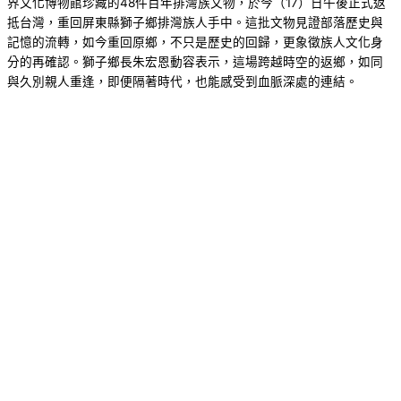
界文化博物館珍藏的48件百年排灣族文物，於今（17）日午後正式返
抵台灣，重回屏東縣獅子鄉排灣族人手中。這批文物見證部落歷史與
記憶的流轉，如今重回原鄉，不只是歷史的回歸，更象徵族人文化身
分的再確認。獅子鄉長朱宏恩動容表示，這場跨越時空的返鄉，如同
與久別親人重逢，即便隔著時代，也能感受到血脈深處的連結。