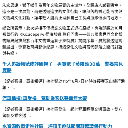
朱宏恩說，獅了鄉作為百年文物展覽的主辦地，全體族人感到榮幸，
這不是一次展覽，而是透過這次的文化行動，讓部落的耆老能再次與
文物與文化對話，讓年輕人能真正理解自己生長與血緣傳承的地方。
鄉公所表示，此次迎接不僅標誌文物正式返抵原鄉，也為即將於10月
初舉行的《Kicacepeliw 從海那邊‧歡迎回家——瑞典國家世界文化博
物館典藏排灣族百年文物重返獅子鄉特展》揭開序幕。展覽將透過實
體展出、導覽教育與影像紀錄，持續深化文物與當代部落之間的對話
與共鳴。
千人追蹤帳號成詐騙幌子 男買電子菸險匯30萬 警揭常見
套路
【記者張楓／高雄報導】楠梓警於115年8月7日14時許接獲玉山銀行通
報， ...
汽車追撞1車受損 駕駛乘客送醫幸無大礙
【記者張楓／高雄報導】楠梓區發生一起計程車翻覆交通事故，雙方
駕駛及乘客送 ...
水資源教育走進社區 坪頂里趣味闖關凝聚環保行動力