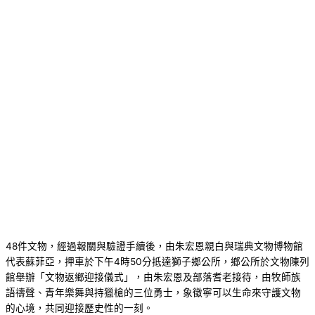
48件文物，經過報關與驗證手續後，由朱宏恩親白與瑞典文物博物館
代表蘇菲亞，押車於下午4時50分抵達獅子鄉公所，鄉公所於文物陳列
館舉辦「文物返鄉迎接儀式」，由朱宏恩及部落耆老接待，由牧師族
語禱聲、青年樂舞與持獵槍的三位勇士，象徵寧可以生命來守護文物
的心境，共同迎接歷史性的一刻。