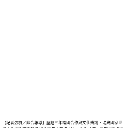
【記者張楓／綜合報導】歷經三年跨國合作與文化辨識，瑞典國家世