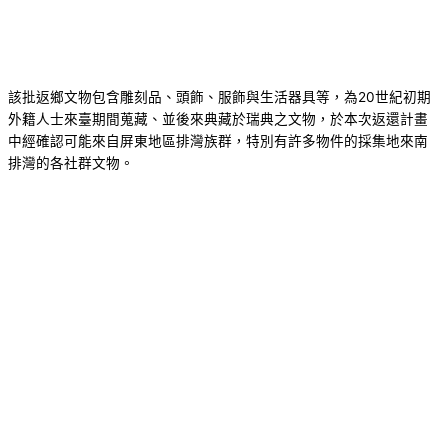
該批返鄉文物包含雕刻品、頭飾、服飾與生活器具等，為20世紀初期
外籍人士來臺期間蒐藏、並後來典藏於瑞典之文物，於本次返還計畫
中經確認可能來自屏東地區排灣族群，特別有許多物件的採集地來南
排灣的各社群文物。