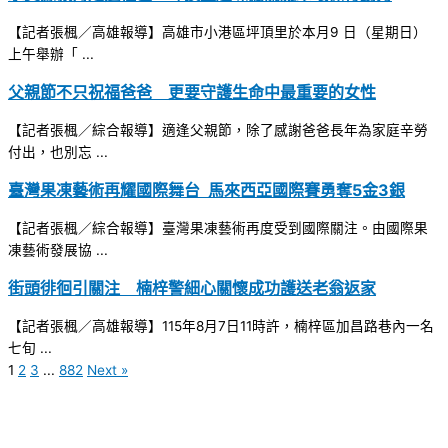
【記者張楓／高雄報導】高雄市小港區坪頂里於本月9 日（星期日）
上午舉辦「 ...
父親節不只祝福爸爸 更要守護生命中最重要的女性
【記者張楓／綜合報導】適逢父親節，除了感謝爸爸長年為家庭辛勞
付出，也別忘 ...
臺灣果凍藝術再耀國際舞台 馬來西亞國際賽勇奪5金3銀
【記者張楓／綜合報導】臺灣果凍藝術再度受到國際關注。由國際果
凍藝術發展協 ...
街頭徘徊引關注 楠梓警細心關懷成功護送老翁返家
【記者張楓／高雄報導】115年8月7日11時許，楠梓區加昌路巷內一名
七旬 ...
1
2
3
...
882
Next »