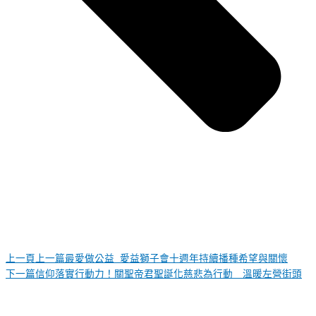
上一頁
上一篇
最愛做公益 愛益獅子會十週年持續播種希望與關懷
下一篇
信仰落實行動力！關聖帝君聖誕化慈悲為行動 溫暖左營街頭