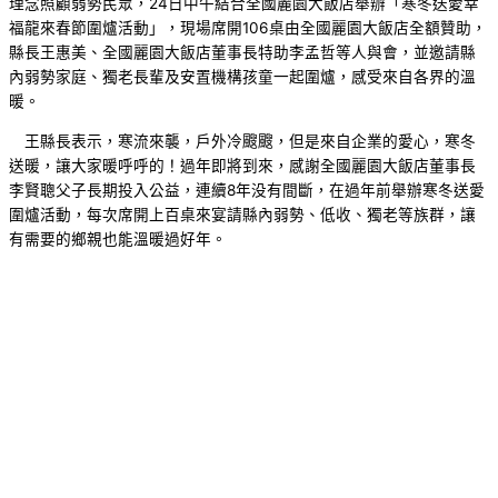
理念照顧弱勢民眾，24日中午結合全國麗園大飯店舉辦「寒冬送愛幸
福龍來春節圍爐活動」，現場席開106桌由全國麗園大飯店全額贊助，
縣長王惠美、全國麗園大飯店董事長特助李孟哲等人與會，並邀請縣
內弱勢家庭、獨老長輩及安置機構孩童一起圍爐，感受來自各界的溫
暖。
王縣長表示，寒流來襲，戶外冷颼颼，但是來自企業的愛心，寒冬
送暖，讓大家暖呼呼的！過年即將到來，感謝全國麗園大飯店董事長
李賢聰父子長期投入公益，連續8年没有間斷，在過年前舉辦寒冬送愛
圍爐活動，每次席開上百桌來宴請縣內弱勢、低收、獨老等族群，讓
有需要的鄉親也能溫暖過好年。