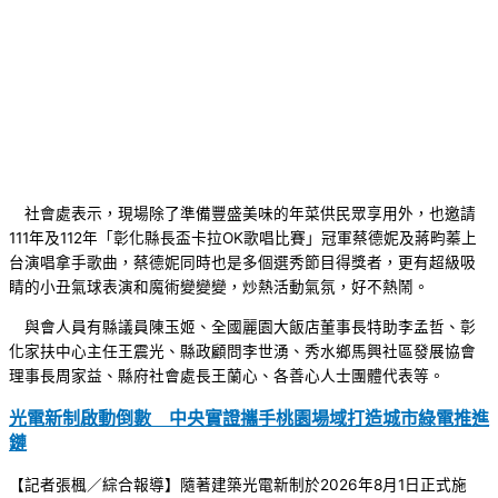
社會處表示，現場除了準備豐盛美味的年菜供民眾享用外，也邀請
111年及112年「彰化縣長盃卡拉OK歌唱比賽」冠軍蔡德妮及蔣畇蓁上
台演唱拿手歌曲，蔡德妮同時也是多個選秀節目得獎者，更有超級吸
睛的小丑氣球表演和魔術變變變，炒熱活動氣氛，好不熱鬧。
與會人員有縣議員陳玉姬、全國麗園大飯店董事長特助李孟哲、彰
化家扶中心主任王震光、縣政顧問李世湧、秀水鄉馬興社區發展協會
理事長周家益、縣府社會處長王蘭心、各善心人士團體代表等。
光電新制啟動倒數 中央實證攜手桃園場域打造城市綠電推進
鏈
【記者張楓／綜合報導】隨著建築光電新制於2026年8月1日正式施