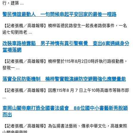
行，建築 ...
警民情誼最動人 一句問候串起平安回家的最後一哩路
【記者張楓／高雄報導】楠梓區德民路發生一起長者路倒事件，一名
逾七旬劉姓老 ...
改裝車路檢露餡 男子神情有異引警察覺 查出6案通緝身分
當場落網
【記者張楓／高雄報導】楠梓警於115年8月2日0時許執行路檢勤務，
發現一 ...
落實全民防衛機制 楠梓警實戰演練防空避難強化應變量能
【記者張楓／高雄報導】因應115年8 月 7 日上午10時高雄市等縣市即
...
東照山關帝廟打造全國書法盛會 88位國中小書藝新秀脫穎
而出
【記者張楓／高雄報導】為弘揚書法藝術、傳承中華文化，高雄東照
山關帝廟舉辦 ...