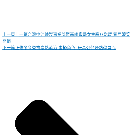
上一頁
上一篇
台灣中油煉製事業部暨高雄廠婦女會寒冬送暖 獨居嬤笑
開懷
下一篇
正修冬令營抗寒熱滾滾 虛擬角色 玩具公仔炒熱學員心