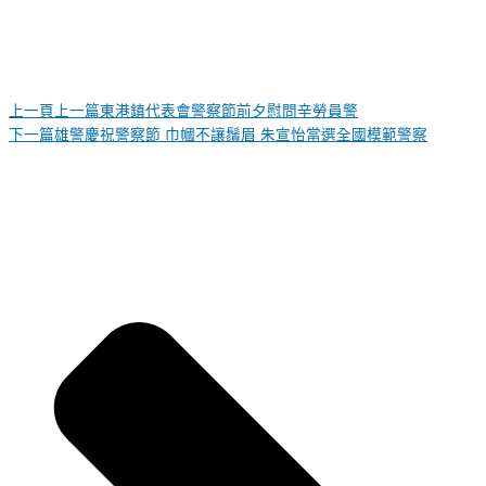
上一頁
上一篇
東港鎮代表會警察節前夕慰問辛勞員警
下一篇
雄警慶祝警察節 巾幗不讓鬚眉 朱宣怡當選全國模範警察