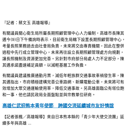
『記者：蔡文玉 高雄報導』
有關議員關心衛生局所屬長期照顧管理中心人力編制，高雄市長陳其
邁今(9)日下午備詢時表示，目前衛生局轄下設置長期照顧管理中心，
考量長照業務過去由社會局負責，未來將交由專責機關，因此在整併
過程中先行成立管理中心，未來再往設立長期照顧管理處方向規劃，
讓長照機制及資源更加完善。另針對市府部分局處人力不足部分，陳
其邁承諾盡速補足員額，以減輕基層工作負擔。
有關議員建議推廣通勤月票，減低年輕族群交通事故車禍發生率，陳
其邁指出，市府積極建構完善公車路網、新購電動公車，未來將可有
效增加大眾交通運輸使用率，降低交通事故。另高雄面臨公有塔位飽
和一事，他也請民政局全面盤點並與宗教單位研商。
高雄仁武迎熊本青年使節 跨國交流延續城市友好情誼
【記者張楓／高雄報導】來自日本熊本縣的「青少年大使交流團」延
續多年與高雄 ...