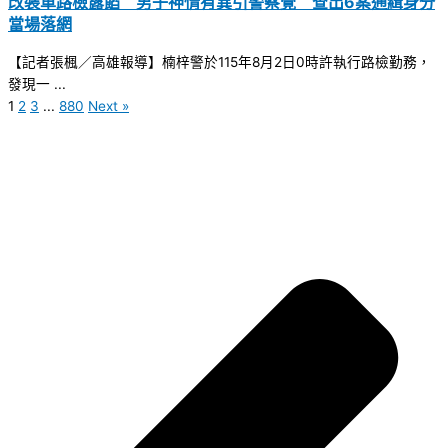
改裝車路檢露餡 男子神情有異引警察覺 查出6案通緝身分
當場落網
【記者張楓／高雄報導】楠梓警於115年8月2日0時許執行路檢勤務，
發現一 ...
1
2
3
...
880
Next »