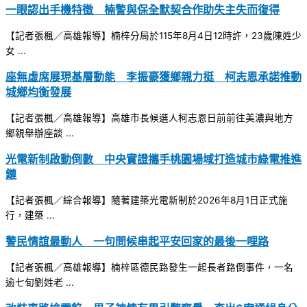
一眼認出手機特徵 楠警與保全默契合作助失主失而復得
【記者張楓／高雄報導】楠梓分局於115年8月4日12時許，23歲陳姓少
女 ...
座無虛席展現基層動能 李振豪獲鄉親力挺 柯志恩承諾推動
城鄉均衡發展
【記者張楓／高雄報導】高雄市長候選人柯志恩日前前往美濃與地方
鄉親舉辦座談 ...
光電新制啟動倒數 中央實證攜手桃園場域打造城市綠電推進
鏈
【記者張楓／綜合報導】隨著建築光電新制於2026年8月1日正式施
行，建築 ...
警民情誼最動人 一句問候串起平安回家的最後一哩路
【記者張楓／高雄報導】楠梓區德民路發生一起長者路倒事件，一名
逾七旬劉姓老 ...