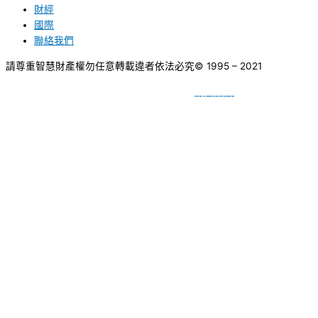
財經
國際
聯絡我們
請尊重智慧財產權勿任意轉載違者依法必究
© 1995 – 2021
網頁設計
BY
種成網頁設計