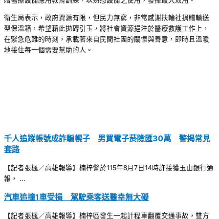
贈醫療設備應用教育訓練，以熟悉設備之使用，發揮最大效用。
衛生局表示，政府資源有限，但民力無窮，非常感謝扶輪社捐贈輸送
型保溫箱，希望藉此拋磚引玉，將社會資源挹注於醫療救護工作上，
在緊急危難的時刻，承載著來自民間社團的關懷與善意，即時且溫暖
地接住每一個需要幫助的人。
千人追蹤帳號成詐騙幌子 男買電子菸險匯30萬 警揭常見
套路
【記者張楓／高雄報導】楠梓警於115年8月7日14時許接獲玉山銀行通
報， ...
汽車追撞1車受損 駕駛乘客送醫幸無大礙
【記者張楓／高雄報導】楠梓區發生一起計程車翻覆交通事故，雙方