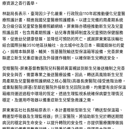
療資源之善行義舉。
林副局長表示，臺灣因少子化嚴重，行政院自110年起推動優化兒童醫
療照護計畫，精進我國兒童醫療照護體系，以建立完備的周產期系統
及分級分區兒童緊急醫療照顧網絡，屏東縣亦積極推動新生兒及兒童
照護品質，包含周產期照護、幼兒專責醫師制度及兒童預防保健服務
等，促進幼兒健康發展，並降低可預防的死亡。感謝屏東東區扶輪社
結合國際扶輪3510地區扶輪社、台北城中社及日本、韓國姐妹社的愛
心，捐贈本縣屏基、輔英、恆基醫院輸送型保溫箱等設備，完善屏東
縣建立新生兒重症後送及外接運作機制，以確保新生兒轉送安全。
受贈醫院-屏東基督教醫院兒科醫師黃富槻談到新生兒後送機制之完善
與安全與否，需要專業之後送醫療設備。因此，轉送高風險新生兒至
周產期及兒童醫療照護網絡之核心醫院(高雄長庚醫院)接受進階治療，
或重點醫院(屏基)至鄰近醫院外接新生兒回院治療，均需要有良好保溫
箱維持運送過程中環境的恆定，透過生理監視系統確保病嬰生理情況
穩定，及運用呼吸器以備重症新生兒緊急救護之需。
屏東東區社社長顏裕原表示，本計畫贈新型新生兒「轉送型保溫箱、
轉運型呼吸器及生理監視器」供三家醫院，將協助新生兒於轉送期間
病況的穩定與生命安全，以提升轉院的安全性，亦提供醫療團隊做捐