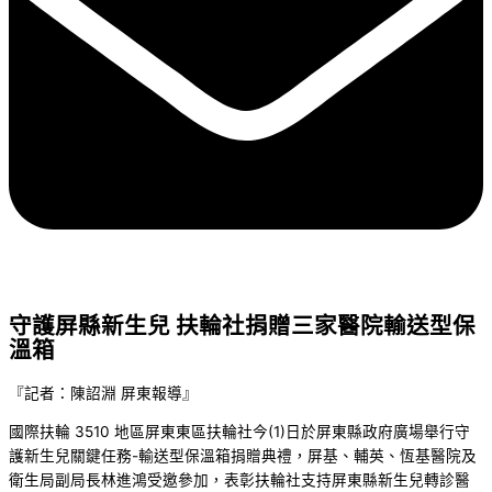
守護屏縣新生兒 扶輪社捐贈三家醫院輸送型保
溫箱
『記者：陳詔淵 屏東報導』
國際扶輪 3510 地區屏東東區扶輪社今(1)日於屏東縣政府廣場舉行守
護新生兒關鍵任務-輸送型保溫箱捐贈典禮，屏基、輔英、恆基醫院及
衛生局副局長林進鴻受邀參加，表彰扶輪社支持屏東縣新生兒轉診醫