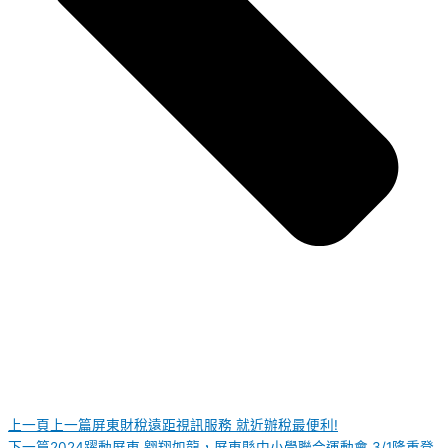
上一頁
上一篇
屏東財稅遠距視訊服務 就近辦稅最便利!
下一篇
2024躍動屏東 翱翔如龍，屏東縣中小學聯合運動會 3/1隆重登