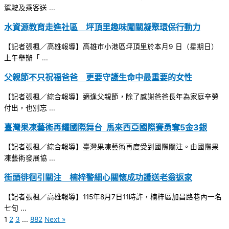
駕駛及乘客送 ...
水資源教育走進社區 坪頂里趣味闖關凝聚環保行動力
【記者張楓／高雄報導】高雄市小港區坪頂里於本月9 日（星期日）
上午舉辦「 ...
父親節不只祝福爸爸 更要守護生命中最重要的女性
【記者張楓／綜合報導】適逢父親節，除了感謝爸爸長年為家庭辛勞
付出，也別忘 ...
臺灣果凍藝術再耀國際舞台 馬來西亞國際賽勇奪5金3銀
【記者張楓／綜合報導】臺灣果凍藝術再度受到國際關注。由國際果
凍藝術發展協 ...
街頭徘徊引關注 楠梓警細心關懷成功護送老翁返家
【記者張楓／高雄報導】115年8月7日11時許，楠梓區加昌路巷內一名
七旬 ...
1
2
3
...
882
Next »