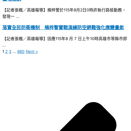
【記者張楓／高雄報導】楠梓警於115年8月2日0時許執行路檢勤務，
發現一 ...
落實全民防衛機制 楠梓警實戰演練防空避難強化應變量能
【記者張楓／高雄報導】因應115年8 月 7 日上午10時高雄市等縣市即
...
1
2
3
...
880
Next »