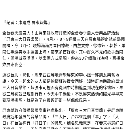
『記者：康建成 屏東報導』
全台春天最盛大！由屏東縣政府打造的全台春季最大音樂品牌活動
「屏東三大日音樂節」，4月7、8、9連續三天在屏東縣體育館前熱鬧
開唱，今（7日）現場滿滿青春回憶殺，由詹雯婷、徐懷鈺、郭靜、蕭
閎仁等經典歌手連番上陣，帶來多首好歌，其中好久不見的歌手蕭閎
仁，開場誠意滿滿，以樂團方式呈現，帶來30分鐘熱力演唱，直接嗨
炸屏東夜空。
遠從台北、彰化、馬來西亞等地齊聚屏東的李小姐一夥朋友興奮地
說，今天一起來的友人都是徐懷鈺後援會同好，知道屏東縣政府舉辦
三大日音樂節，超強卡司裡面有從國中時期追星到現在的徐懷鈺，早
從三月初就已規劃行程，今天中午過後，不畏屏東熱情的陽光早早來
到現場排隊，就是為了在最近距離一睹偶像風采。
屏東縣政府傳播暨國際事務處指出，「屏東三大日音樂節」是屏東縣
政府近年發展的音樂品牌，「三大日」合起來是個「春」字，「大
日」在台語裡有「好日子」的意思，顧名思義就是：在春天挑選好日