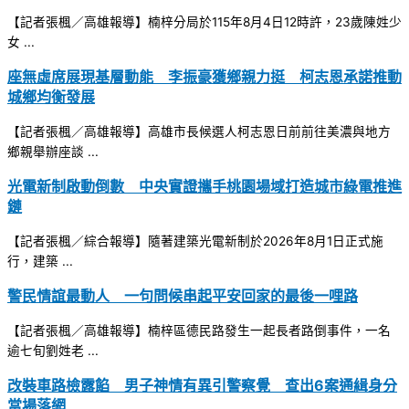
【記者張楓／高雄報導】楠梓分局於115年8月4日12時許，23歲陳姓少
女 ...
座無虛席展現基層動能 李振豪獲鄉親力挺 柯志恩承諾推動
城鄉均衡發展
【記者張楓／高雄報導】高雄市長候選人柯志恩日前前往美濃與地方
鄉親舉辦座談 ...
光電新制啟動倒數 中央實證攜手桃園場域打造城市綠電推進
鏈
【記者張楓／綜合報導】隨著建築光電新制於2026年8月1日正式施
行，建築 ...
警民情誼最動人 一句問候串起平安回家的最後一哩路
【記者張楓／高雄報導】楠梓區德民路發生一起長者路倒事件，一名
逾七旬劉姓老 ...
改裝車路檢露餡 男子神情有異引警察覺 查出6案通緝身分
當場落網