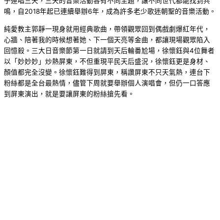
子連唱三天，三天的音樂活動各有不同主題，讓不同世代都能找到共
鳴，自2018年起已連續舉辦6年，成為許多老少歌迷朝聖的音樂活動。
純愛教主郭靜一現身就用經典歌曲，帶領觀眾回到偶戲劇爆紅年代，
心牆、陪著我的時候想著她、下一個天亮等金曲，都讓現場觀眾陷入
回憶殺。三大日音樂節第一日就請到天后輪番尬場，徐懷鈺與4位舞者
以「妙妙妙」炒熱屏東，不但重現平民天后盛況，徐懷鈺更是身材、
顏值都完全沒變。徐懷鈺難得到屏東，稱讚屏東不只天氣熱，連台下
粉絲都是全台最熱情，儘管下周就要舉辦個人演唱會，但仍一口答應
到屏東演出，就是要讓屏東的粉絲搶先看。