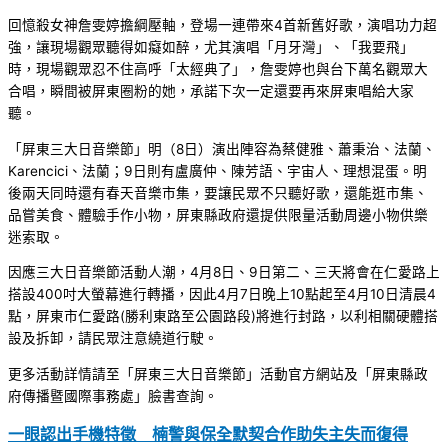
回憶殺女神詹雯婷擔綱壓軸，登場一連帶來4首新舊好歌，演唱功力超
強，讓現場觀眾聽得如癡如醉，尤其演唱「月牙灣」、「我要飛」
時，現場觀眾忍不住高呼「太經典了」，詹雯婷也與台下萬名觀眾大
合唱，瞬間被屏東圈粉的她，承諾下次一定還要再來屏東唱給大家
聽。
「屏東三大日音樂節」明（8日）演出陣容為蔡健雅、蕭秉治、法蘭、
Karencici、法蘭；9日則有盧廣仲、陳芳語、宇宙人、理想混蛋。明
後兩天同時還有春天音樂市集，要讓民眾不只聽好歌，還能逛市集、
品嘗美食、體驗手作小物，屏東縣政府還提供限量活動周邊小物供樂
迷索取。
因應三大日音樂節活動人潮，4月8日、9日第二、三天將會在仁愛路上
搭設400吋大螢幕進行轉播，因此4月7日晚上10點起至4月10日清晨4
點，屏東市仁愛路(勝利東路至公園路段)將進行封路，以利相關硬體搭
設及拆卸，請民眾注意繞道行駛。
更多活動詳情請至「屏東三大日音樂節」活動官方網站及「屏東縣政
府傳播暨國際事務處」臉書查詢。
一眼認出手機特徵 楠警與保全默契合作助失主失而復得