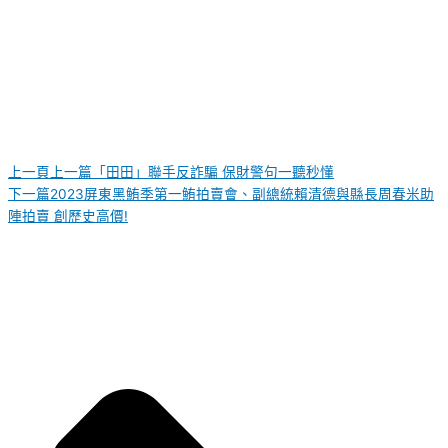
上一頁
上一篇
「田田」聯手反詐騙 保財警句一聽秒懂
下一篇
2023屏東黑鮪季第一鮪拍賣會、副總統賴清德與縣長周春米助
陣拍賣 創歷史高價!