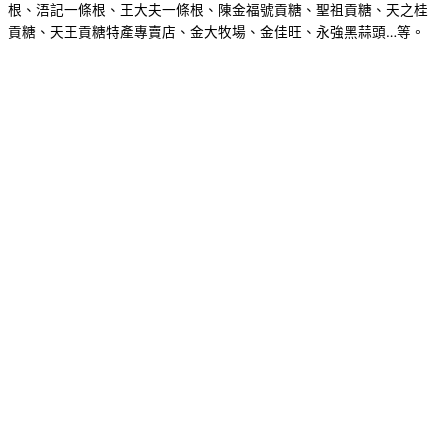
根、浯記一條根、王大夫一條根、陳金福號貢糖、聖祖貢糖、天之桂
貢糖、天王貢糖特產專賣店、金大牧場、金佳旺、永強黑蒜頭…等。