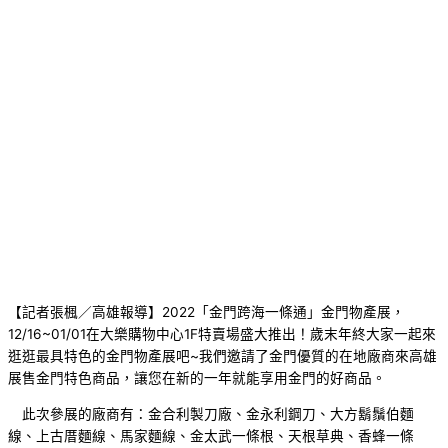
【記者張楓／高雄報導】2022「金門跨海一條通」金門物產展，
12/16~01/01在大樂購物中心1F特賣場盛大推出！歲末年終大家一起來
逛逛最具特色的金門物產展吧~我們邀請了金門優質的在地廠商來高雄
展售金門特色商品，讓您在新的一年就能享用金門的好商品。
此次參展的廠商有：金合利製刀廠、金永利鋼刀、大方鬍鬚伯麵
線、上古厝麵線、馬家麵線、金太武一條根、天根草典、香蜂一條