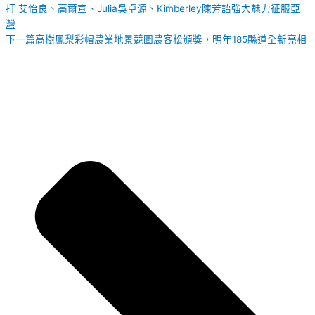
打 艾怡良、高爾宣、Julia吳卓源、Kimberley陳芳語強大魅力征服亞
灣
下一篇
高樹鳳梨彩帽農業地景競圖農客松頒獎，明年185縣道全新亮相