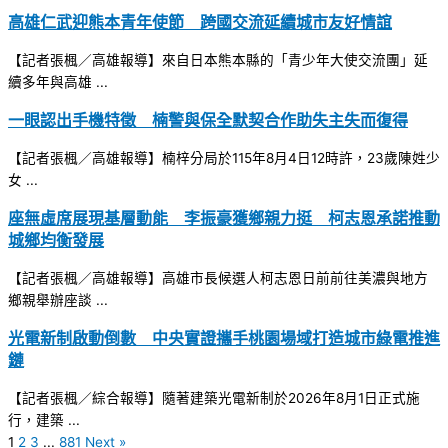
高雄仁武迎熊本青年使節 跨國交流延續城市友好情誼
【記者張楓／高雄報導】來自日本熊本縣的「青少年大使交流團」延
續多年與高雄 ...
一眼認出手機特徵 楠警與保全默契合作助失主失而復得
【記者張楓／高雄報導】楠梓分局於115年8月4日12時許，23歲陳姓少
女 ...
座無虛席展現基層動能 李振豪獲鄉親力挺 柯志恩承諾推動
城鄉均衡發展
【記者張楓／高雄報導】高雄市長候選人柯志恩日前前往美濃與地方
鄉親舉辦座談 ...
光電新制啟動倒數 中央實證攜手桃園場域打造城市綠電推進
鏈
【記者張楓／綜合報導】隨著建築光電新制於2026年8月1日正式施
行，建築 ...
1
2
3
...
881
Next »