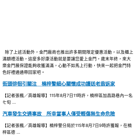
除了上述活動外，金門廠商也推出許多期間限定優惠活動，以及櫃上
滿額禮活動，這麼多好康活動就是要讓您愛上金門，歲末年終，來大
樂金門展保證能夠收獲滿滿，心動不如馬上行動，快來一起把金門特
色好禮通通帶回家吧。
街頭徘徊引關注 楠梓警細心關懷成功護送老翁返家
【記者張楓／高雄報導】115年8月7日11時許，楠梓區加昌路巷內一名
七旬 ...
汽車發生交通事故 所幸當事人僅受輕傷無生命危險
【記者張楓／高雄報導】楠梓警分局於115年8月7日9時許獲報，在楠
梓區德 ...