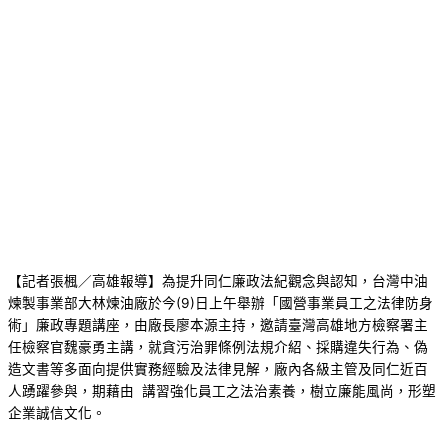
【記者張楓／高雄報導】為提升同仁廉政法紀觀念與認知，台灣中油
煉製事業部大林煉油廠於今(9)日上午舉辦「國營事業員工之法律防身
術」廉政專題講座，由廠長廖本源主持，邀請臺灣高雄地方檢察署主
任檢察官魏豪勇主講，就貪污治罪條例法規介紹、採購違失行為、偽
造文書等多面向提供實務經驗及法律見解，廠內各級主管及同仁近百
人踴躍參與，期藉由 講習強化員工之法治素養，樹立廉能風尚，形塑
企業誠信文化。