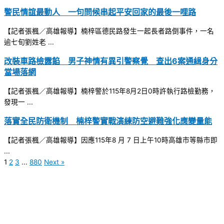
警民情誼最動人 一句問候串起平安回家的最後一哩路
【記者張楓／高雄報導】楠梓區德民路發生一起長者路倒事件，一名
逾七旬劉姓老 ...
改裝車路檢露餡 男子神情有異引警察覺 查出6案通緝身分
當場落網
【記者張楓／高雄報導】楠梓警於115年8月2日0時許執行路檢勤務，
發現一 ...
落實全民防衛機制 楠梓警實戰演練防空避難強化應變量能
【記者張楓／高雄報導】因應115年8 月 7 日上午10時高雄市等縣市即
...
1
2
3
...
880
Next »