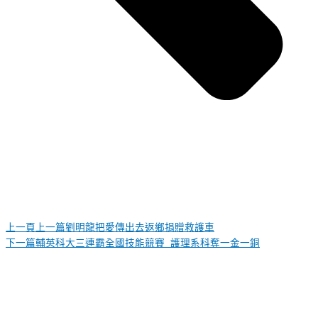
上一頁
上一篇
劉明龍把愛傳出去返鄉捐贈救護車
下一篇
輔英科大三連霸全國技能競賽 護理系科奪一金一銅