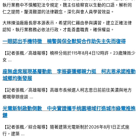
執行業務中不慎觸犯法令規定，魏主任檢察官以生動的口語，解析同
仁之提問，釐清艱澀的法律觀念，深化與會人員學習效益。
大林煉油廠廠長廖本源表示，希望同仁藉由參與講習，建立正確法律
認知，執行業務務必依法行政，才能善盡職責，確保權益。
一眼認出手機特徵 楠警與保全默契合作助失主失而復得
【記者張楓／高雄報導】楠梓分局於115年8月4日12時許，23歲陳姓少
女 ...
座無虛席展現基層動能 李振豪獲鄉親力挺 柯志恩承諾推動
城鄉均衡發展
【記者張楓／高雄報導】高雄市長候選人柯志恩日前前往美濃與地方
鄉親舉辦座談 ...
光電新制啟動倒數 中央實證攜手桃園場域打造城市綠電推進
鏈
【記者張楓／綜合報導】隨著建築光電新制於2026年8月1日正式施
行，建築 ...