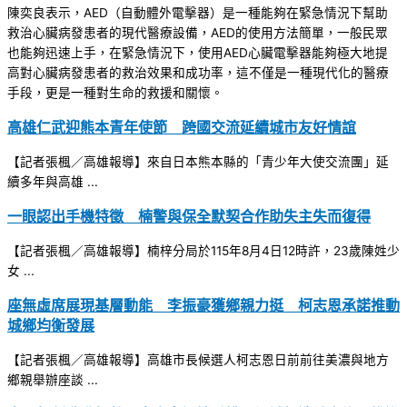
陳奕良表示，AED（自動體外電擊器）是一種能夠在緊急情況下幫助
救治心臟病發患者的現代醫療設備，AED的使用方法簡單，一般民眾
也能夠迅速上手，在緊急情況下，使用AED心臟電擊器能夠極大地提
高對心臟病發患者的救治效果和成功率，這不僅是一種現代化的醫療
手段，更是一種對生命的救援和關懷。
高雄仁武迎熊本青年使節 跨國交流延續城市友好情誼
【記者張楓／高雄報導】來自日本熊本縣的「青少年大使交流團」延
續多年與高雄 ...
一眼認出手機特徵 楠警與保全默契合作助失主失而復得
【記者張楓／高雄報導】楠梓分局於115年8月4日12時許，23歲陳姓少
女 ...
座無虛席展現基層動能 李振豪獲鄉親力挺 柯志恩承諾推動
城鄉均衡發展
【記者張楓／高雄報導】高雄市長候選人柯志恩日前前往美濃與地方
鄉親舉辦座談 ...