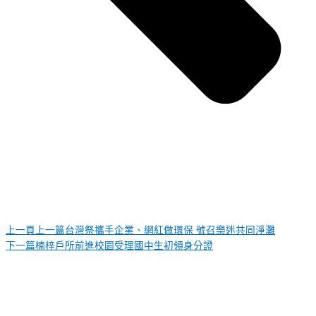
上一頁
上一篇
台灣祭攜手企業、網紅做環保 號召樂迷共同淨灘
下一篇
楠梓戶所前進校園受理國中生初領身分證