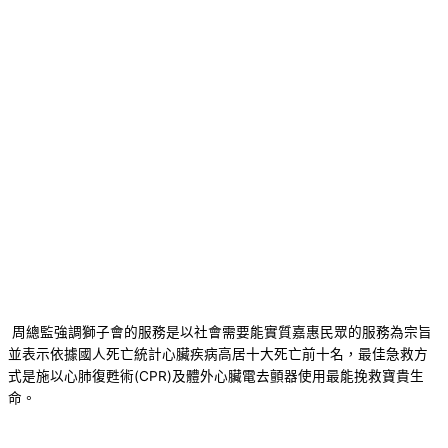
周總監強調獅子會的服務是以社會需要能實質嘉惠民眾的服務為宗旨
並表示依據國人死亡統計心臟疾病高居十大死亡前十名，最佳急救方
式是施以心肺復甦術(CPR)及體外心臟電去顫器使用最能挽救寶貴生
命。