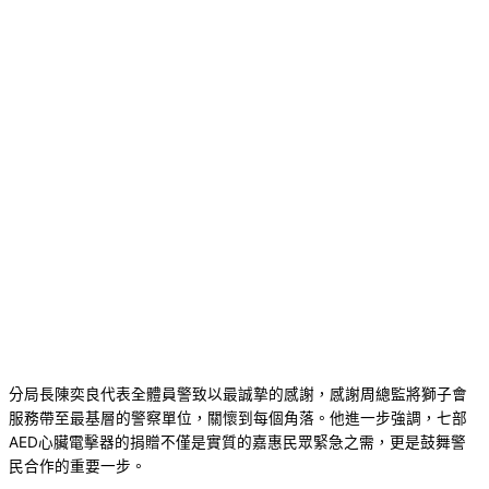
分局長陳奕良代表全體員警致以最誠摯的感謝，感謝周總監將獅子會
服務帶至最基層的警察單位，關懷到每個角落。他進一步強調，七部
AED心臟電擊器的捐贈不僅是實質的嘉惠民眾緊急之需，更是鼓舞警
民合作的重要一步。