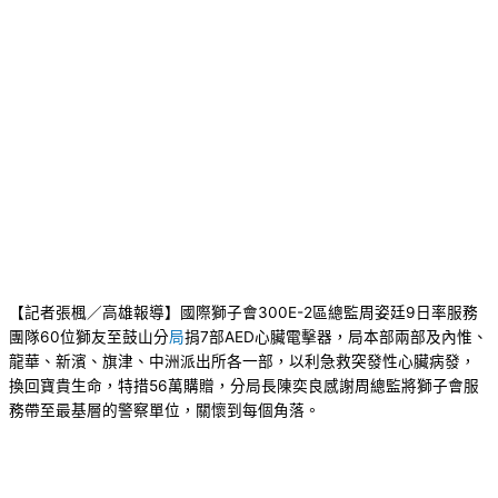
【記者張楓／高雄報導】國際獅子會300E-2區總監周姿廷9日率服務
團隊60位獅友至鼓山分
局
捐7部AED心臟電擊器，局本部兩部及內惟、
龍華、新濱、旗津、中洲派出所各一部，以利急救突發性心臟病發，
換回寶貴生命，特措56萬購贈，分局長陳奕良感謝周總監將獅子會服
務帶至最基層的警察單位，關懷到每個角落。