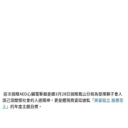
這次捐贈AED心臟電擊器是續3月28日捐贈鳳山分局為發揮獅子會人
溺己溺關懷社會的人道精神，更是體現周姿廷總監
「英姿挺立 服務至
上」
的年度主題目標。