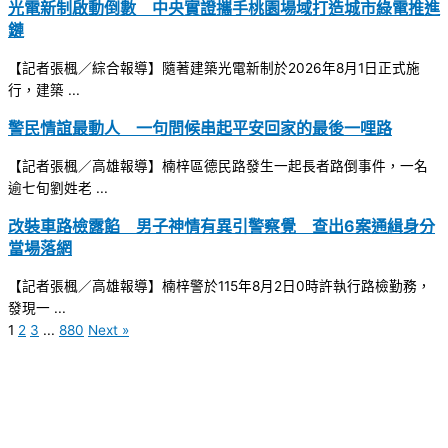
光電新制啟動倒數 中央實證攜手桃園場域打造城市綠電推進
鏈
【記者張楓／綜合報導】隨著建築光電新制於2026年8月1日正式施
行，建築 ...
警民情誼最動人 一句問候串起平安回家的最後一哩路
【記者張楓／高雄報導】楠梓區德民路發生一起長者路倒事件，一名
逾七旬劉姓老 ...
改裝車路檢露餡 男子神情有異引警察覺 查出6案通緝身分
當場落網
【記者張楓／高雄報導】楠梓警於115年8月2日0時許執行路檢勤務，
發現一 ...
1
2
3
...
880
Next »