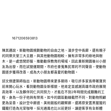
1671206593813
陳其邁說，新動物園規劃動物的自由之地、漫步空中長廊，還有親子
的同樂天堂三大主題，與其他動物園相較，擁有非常多的綠地與樹
木，是一處悠閒舒服、推動動保教育的場域，因此重新開園後以小朋
友為出發，而在試營運期間，市府也會蒐集民眾的不同聲音，使動物
園逐步獲得改善，成為大小朋友都喜愛的動物園。
邱文傑建築師指出，新動物園帶來更多期待，吸引許多家長帶著寶貝
前來開心玩水，看到動物園全新樣貌，他肯定並感謝高雄市政府展現
高效率，以及夥伴同仁共同努力，才能在不到2年時間完成艱難的工
程，身為一份子他與有榮焉。如今的園區動線截然不同、對動物照顧
更為妥善，設計空中廊道、美術館般的觀察廊，還將原安置黑猩猩的
鐵籠打造為光室咖啡，採光通風也比以前更好，讓遊客享有全新體