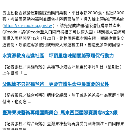
壽山動物園試營運期間採預購門票制，平日限額2000張、假日3000
張，考量園區動物福利並節省排隊購票時間，導入線上預約訂票系統
(
https://kh-zoo.kcg.gov.tw
) ，請先完成註冊程序進行購票並產出
QRcode，憑QRcode至入口閘門掃描即可快速入園，特別擴大官網可
預購入園期間至112年1月20日。動物園停車空間有限，期間也實施交
通管制，呼籲遊客多使用或轉乘大眾運輸工具，創造更多新的回憶。
水資源教育走進社區 坪頂里趣味闖關凝聚環保行動力
【記者張楓／高雄報導】高雄市小港區坪頂里於本月9 日（星期日）
上午舉辦「 ...
父親節不只祝福爸爸 更要守護生命中最重要的女性
【記者張楓／綜合報導】適逢父親節，除了感謝爸爸長年為家庭辛勞
付出，也別忘 ...
臺灣果凍藝術再耀國際舞台 馬來西亞國際賽勇奪5金3銀
【記者張楓／綜合報導】臺灣果凍藝術再度受到國際關注。由國際果
凍藝術發展協 ...