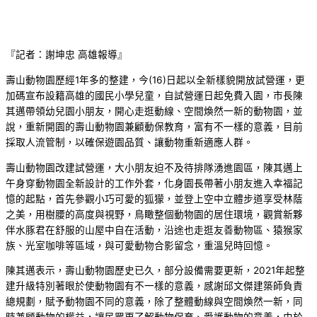
『記者：謝坤忠 高雄報導』
壽山動物園歷經1年多的整建，今(16)日起以全新樣貌開放試營運，更
加碼宣布設籍高雄的國民小學兒童，自試營運日起免費入園，市長陳
其邁帶領幼兒園小朋友，開心走逛動線、空間煥然一新的動物園，並
說，重新開園的壽山動物園兼顧動保教育，富有不一樣的意義，目前
採取人流管制，以確保遊園品質、讓動物重新適應人群。
壽山動物園改建試營運，大小朋友迫不及待排隊湧進園區，陳其邁上
午身穿動物園全新設計的工作外套，化身園長帶著小朋友進入幸福記
憶的起點，首先參觀小巧可愛的狐獴，並登上空中立體步道享受林蔭
之美，用樹腰的高度與視野，鳥瞰整個動物園的居住環境，觀賞新夥
伴水豚君在舒服的山屋中自在活動，沿途也走逛友善動物區、猿猴家
族、光室咖啡等區域，與可愛動物合影留念，重溫兒時回憶。
陳其邁表示，壽山動物園歷史已久，部分設備需要更新，2021年起整
建升級特別著眼於使動物園有不一樣的意義，感謝邱文傑建築師負責
總規劃，賦予動物園不同的意義，除了整體動線與空間煥然一新，同