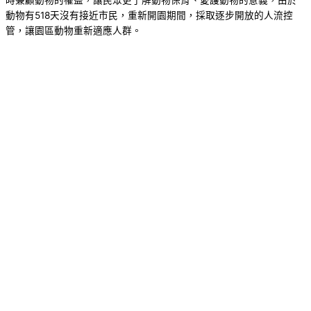
時兼顧動物的權益，讓民眾更了解動物保育、愛護動物的意義，由於
動物有518天沒有接近市民，重新開園期間，採取逐步開放的人流控
管，讓園區動物重新適應人群。