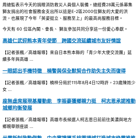
周總監表示今天的捐贈消防救災人員個人裝備，總經費28萬元係募集
獅友捐出的社會服務金支出所以這是E-2區2000位獅友的大愛的洪
流，也展現了今年「英姿挺立、服務至上」的最高尚服務目標。
今天有 60 位區內閣、會長、 獅友參加共同分享這一份愛心奉獻。
高雄仁武迎熊本青年使節 跨國交流延續城市友好情誼
【記者張楓／高雄報導】來自日本熊本縣的「青少年大使交流團」延
續多年與高雄 ...
一眼認出手機特徵 楠警與保全默契合作助失主失而復得
【記者張楓／高雄報導】楠梓分局於115年8月4日12時許，23歲陳姓少
女 ...
座無虛席展現基層動能 李振豪獲鄉親力挺 柯志恩承諾推動
城鄉均衡發展
【記者張楓／高雄報導】高雄市長候選人柯志恩日前前往美濃與地方
鄉親舉辦座談 ...