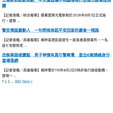
光電新制啟動倒數 中央實證攜手桃園場域打造城市綠電推進
鏈
【記者張楓／綜合報導】隨著建築光電新制於2026年8月1日正式施
行，建築 ...
警民情誼最動人 一句問候串起平安回家的最後一哩路
【記者張楓／高雄報導】楠梓區德民路發生一起長者路倒事件，一名
逾七旬劉姓老 ...
改裝車路檢露餡 男子神情有異引警察覺 查出6案通緝身分
當場落網
【記者張楓／高雄報導】楠梓警於115年8月2日0時許執行路檢勤務，
發現一 ...
1
2
3
...
880
Next »