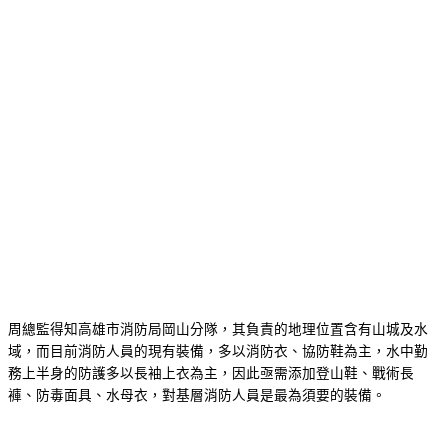
周總監得知高雄市消防局岡山分隊，其負責的地理位置含有山城及水
域，而目前消防人員的現有裝備，多以消防衣、協防鞋為主，水中勤
務上半身的防護多以長袖上衣為主，因此亟需添加登山鞋、戰術長
褲、防毒面具、水母衣，對基層消防人員是最為須要的裝備。