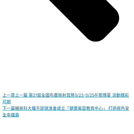
上一頁
上一篇
第21屆全國布農族射耳祭5/23-5/25在那瑪夏 活動精彩
可期
下一篇
輔英科大攜手琉球漁會成立「健康美容教育中心」 打造綠色安
全幸福島