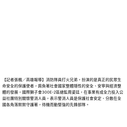
【記者張楓／高雄報導】消防隊員打火兄弟，扮演的是真正的民眾生
命安全的保護使者，肩負著社會國家整體隱性的安全、安寧與經濟整
體的發展，國際獅子會300E-2區總監周姿廷，在事業有成全力投入公
益社團特別關懷警消人員，表示警消人員是保護社會安定、分散在全
國各角落默默守護著，待機而動堅強的先鋒部隊。