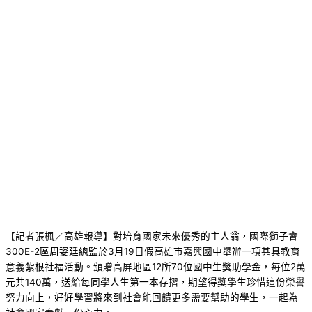
【記者張楓／高雄報導】對培育國家未來優秀的主人翁，國際獅子會
300E-2區周姿廷總監於3月19日假高雄市嘉興國中舉辦一項甚具教育
意義紮根社福活動。頒贈高屏地區12所70位國中生獎助學金，每位2萬
元共140萬，送給每同學人生第一本存摺，期望得獎學生珍惜這份榮譽
努力向上，好好學習將來到社會能回饋更多需要幫助的學生，一起為