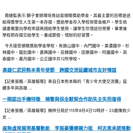
周總監表示:獅子會辦理培育幼苗頒贈獎助學金，其最主要的目標是送
給得獎學生人生第一本存摺，獎助學金存入學校保管金帳戶，學生依
讀書需要向學校申請再措給學生使用，讓學生珍惜這份榮譽，畢業後
學校把存摺交給學生，養成節儉、惜財的好習慣。
今天接受頒贈獎助學金學校，有旗山國中、內門國中、美濃國中、杉
林國中、龍肚國中、嘉興國中、前鋒國中、田寮國中、阿蓮國中、高
泰國中、萬丹國中、公正國中共12所學校。
高雄仁武迎熊本青年使節 跨國交流延續城市友好情誼
【記者張楓／高雄報導】來自日本熊本縣的「青少年大使交流團」延
續多年與高雄 ...
一眼認出手機特徵 楠警與保全默契合作助失主失而復得
【記者張楓／高雄報導】楠梓分局於115年8月4日12時許，23歲陳姓少
女 ...
座無虛席展現基層動能 李振豪獲鄉親力挺 柯志恩承諾推動