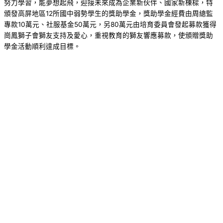
努力學習，能夢想起飛，迎接未來成為企業新伙伴、國家新棟樑，特
頒發高屏地區12所國中弱勢學生的獎助學金，獎助學金經費由周總監
專款10萬元、社服基金50萬元，另80萬元由培育委員會發起募款獲得
崗鳳獅子會獅友支持及愛心，重視教育的獅友響應募款，使頒贈獎助
學金活動順利達成目標。