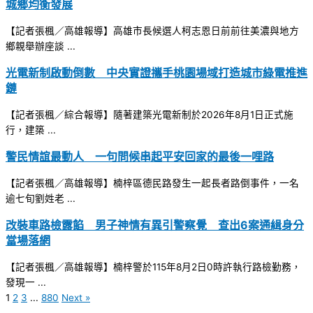
城鄉均衡發展
【記者張楓／高雄報導】高雄市長候選人柯志恩日前前往美濃與地方
鄉親舉辦座談 ...
光電新制啟動倒數 中央實證攜手桃園場域打造城市綠電推進
鏈
【記者張楓／綜合報導】隨著建築光電新制於2026年8月1日正式施
行，建築 ...
警民情誼最動人 一句問候串起平安回家的最後一哩路
【記者張楓／高雄報導】楠梓區德民路發生一起長者路倒事件，一名
逾七旬劉姓老 ...
改裝車路檢露餡 男子神情有異引警察覺 查出6案通緝身分
當場落網
【記者張楓／高雄報導】楠梓警於115年8月2日0時許執行路檢勤務，
發現一 ...
1
2
3
...
880
Next »