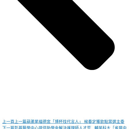
上一頁
上一篇
葫蘆尾福德宮「博杯找代言人」 候春定獲欽點當選主委
下一篇
彰基醫學中心提供助學金解決護理師人才荒 輔英科大「雀屏中