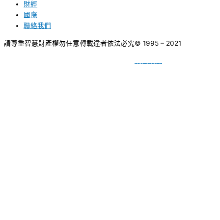
財經
國際
聯絡我們
請尊重智慧財產權勿任意轉載違者依法必究
© 1995 – 2021
網頁設計
BY
種成網頁設計