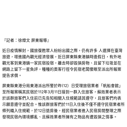
『記者：徐燈文 屏東報導』
近日疫情解封，國旅復甦眾人紛紛出國之際，仍有許多 人選擇在臺灣
旅遊，增進國內觀光經濟發展，近日屏東縣東港鎮時逢假日，有外地
觀光客到東港鎮一家民宿投宿，離去時卻毀損房物、且留下垃圾並在
網路上留下一星負評，種種的奧客行徑令民宿老闆傻眼至派出所報案
提告求償。
屏東縣東港分局東港派出所警於昨(12）日受理旅宿業者「帆船會館」
至所報案稱其民宿於112年3月11日接到一群入住旅客，蘇姓業者表示
於該群旅客們入住前已先告知相關入住規範請其遵守，且旅客們均表
示願意遵守並配合。惟該群旅客們於11日入住後不僅不遵守民宿業者所
條列織入住規範，於12日退房後，經民宿業者進入民宿房間整理之際
發現民宿內環境髒亂、且蘇姓業者所擁有之物品有遭毀損之情事。