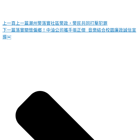
上一頁
上一篇
潮州警落實社區警政，警民共同打擊犯罪
下一篇
落實關懷偏鄉！中油公司攜手張正傑 音樂結合校園廉政誠信宣
導￼