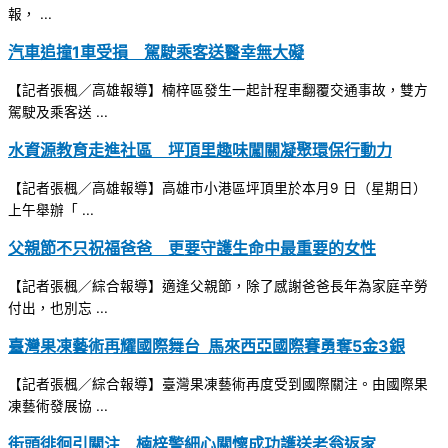
報， ...
汽車追撞1車受損 駕駛乘客送醫幸無大礙
【記者張楓／高雄報導】楠梓區發生一起計程車翻覆交通事故，雙方
駕駛及乘客送 ...
水資源教育走進社區 坪頂里趣味闖關凝聚環保行動力
【記者張楓／高雄報導】高雄市小港區坪頂里於本月9 日（星期日）
上午舉辦「 ...
父親節不只祝福爸爸 更要守護生命中最重要的女性
【記者張楓／綜合報導】適逢父親節，除了感謝爸爸長年為家庭辛勞
付出，也別忘 ...
臺灣果凍藝術再耀國際舞台 馬來西亞國際賽勇奪5金3銀
【記者張楓／綜合報導】臺灣果凍藝術再度受到國際關注。由國際果
凍藝術發展協 ...
街頭徘徊引關注 楠梓警細心關懷成功護送老翁返家