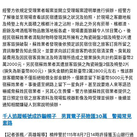
經警方依規定受理業者報案並開立受理報案證明單進行偵辦，經警方
了解後並至現場查看該民宿遭毀損之狀況及拍照，於現場之客廳地板
及椅墊上有大面積之檳榔汁液之沾附，除此之外另有菸蒂、檳榔渣、
廚餘及啤酒瓶等物品散落地板各處，現場畫面狼藉令人怵目驚心。後
經民宿蘇姓業者清點財物時發現其所擁有之陶瓷碗盤2個及椅墊2片遭
旅客毀損破裂，蘇姓業者發現後依預定該民宿住宿之旅客訂房所留之
資訊聯繫告知此情況，並要求向該訂房旅客酌收民宿清潔費、臭氧殺
菌費用及因民宿客房無法及時清理所造成之營業損失共計約莫新臺幣2
萬2000元，另民宿蘇姓業者其遭旅客毀損之陶瓷碗盤2個及椅墊2片
(損失為新臺幣800元)，損失金額約莫新臺幣2萬2800元左右。惟該群
旅客聽聞後不僅拒絕賠償全部金額外，僅願意留下新臺幣5000元予民
宿蘇姓業者，事後還至網路上留下一星負評，甚至說要烙人來等語恐
嚇威脅蘇姓民宿業者，另其心生畏懼。警方依據蘇姓民宿業者提供之
當日預定住宿之旅客資料及現場監視器影像及時受理並偵辦，後續並
通知相關嫌疑人到案說明偵辦。
千人追蹤帳號成詐騙幌子 男買電子菸險匯30萬 警揭常見
套路
【記者張楓／高雄報導】楠梓警於115年8月7日14時許接獲玉山銀行通