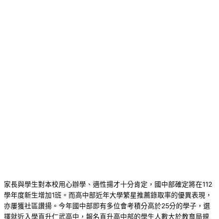
家長與學生對本校用心辦學、適性揚才十分肯定，國中部確定將在112
學年度新生增加1班。而高中部近年大學繁星推薦錄取率的優異表現，
亦屢獲社區讚揚。今年國中部即有多位會考積分高於25分的學子，選
擇就近入學直升仁武高中，報名直升高中部的學生人數大於教育局規