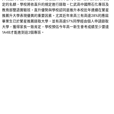
定的名額，學校將依直升的規定進行錄取。仁武高中國際石化專班及
教育部雙語實驗班，直升優勢與學校認同是推升本校近年連續在繁星
推薦升大學表現優異的重要因素。尤其近年來高三有高達28%的應屆
畢業生已於繁星推薦錄取大學，並有高達57%同學經由個人申請錄取
大學，獲得家長一致肯定，學校預估今年高一新生會考成績至少要達
1A4B才能進到這2個專班。