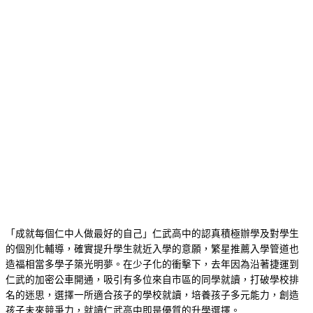
「成就每個仁中人做最好的自己」仁武高中的認真積極辦學及對學生
的個別化輔導，確實提升學生就近入學的意願，繁星推薦入學管道也
造福相當多學子築光明夢。在少子化的衝擊下，去年因為沿著捷運到
仁武的加密公車開通，吸引有多位來自市區的同學就讀，打破學校排
名的迷思，選擇一所適合孩子的學校就讀，培養孩子多元能力，創造
孩子未來競爭力，就讀仁武高中即是優質的升學選擇。