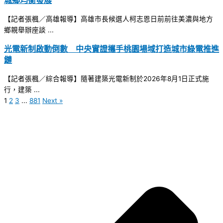
城鄉均衡發展
【記者張楓／高雄報導】高雄市長候選人柯志恩日前前往美濃與地方
鄉親舉辦座談 ...
光電新制啟動倒數 中央實證攜手桃園場域打造城市綠電推進
鏈
【記者張楓／綜合報導】隨著建築光電新制於2026年8月1日正式施
行，建築 ...
1
2
3
...
881
Next »