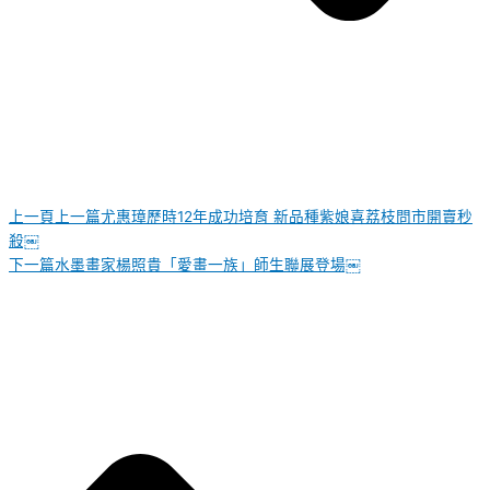
上一頁
上一篇
尤惠璋歷時12年成功培育 新品種紫娘喜荔枝問市開賣秒
殺￼
下一篇
水墨畫家楊照貴「愛畫一族」師生聯展登場￼