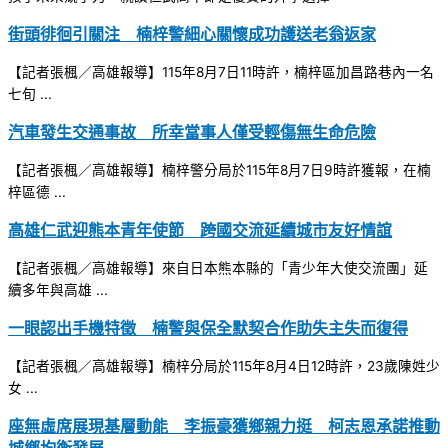
街頭徘徊引關注 楠梓警細心關懷成功護送老翁返家
【記者張楓／高雄報導】115年8月7日11時許，楠梓區加昌路巷內一名
七旬 ...
汽車發生交通事故 所幸當事人僅受輕傷無生命危險
【記者張楓／高雄報導】楠梓警分局於115年8月7日9時許獲報，在楠
梓區德 ...
高雄仁武迎熊本青年使節 跨國交流延續城市友好情誼
【記者張楓／高雄報導】來自日本熊本縣的「青少年大使交流團」延
續多年與高雄 ...
一眼認出手機特徵 楠警與保全默契合作助失主失而復得
【記者張楓／高雄報導】楠梓分局於115年8月4日12時許，23歲陳姓少
女 ...
座無虛席展現基層動能 李振豪獲鄉親力挺 柯志恩承諾推動