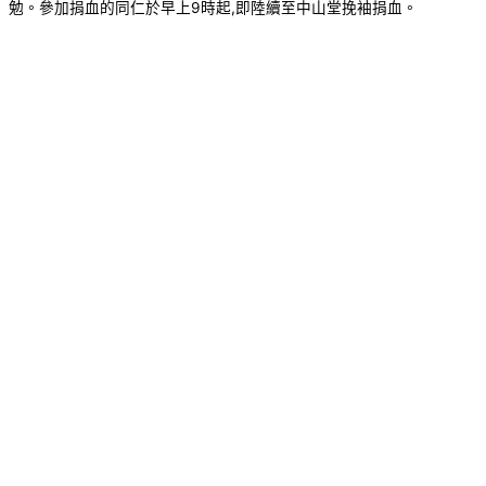
勉。參加捐血的同仁於早上9時起,即陸續至中山堂挽袖捐血。