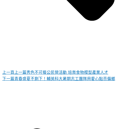
上一頁
上一篇
秀色不可餐公民營活動 培育食物模型產業人才
下一篇
青春盛夏不剩下！輔英科大暑期志工團隊用愛心點亮偏鄉