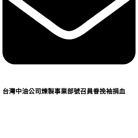
台灣中油公司煉製事業部號召員眷挽袖捐血