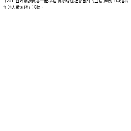
（20）日呼籲請員眷一起挽袖,協助紓緩社會目前的血荒,響應「中油捐
血 油人愛無限」活動。