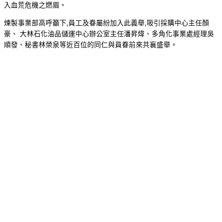
入血荒危機之燃眉。
煉製事業部高呼籲下,員工及眷屬紛加入此義舉,吸引採購中心主任顏
豪、 大林石化油品儲運中心辦公室主任潘昇煒、多角化事業處經理吳
順發、秘書林榮泉等近百位的同仁與員眷前來共襄盛舉。