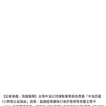
【記者張楓／高雄報導】台灣中油公司煉製事業部為貫徹「中油百萬
CC熱情公益捐血」政策，副總經理兼執行長許晋榮等高層主管今