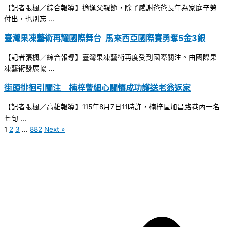
【記者張楓／綜合報導】適逢父親節，除了感謝爸爸長年為家庭辛勞
付出，也別忘 ...
臺灣果凍藝術再耀國際舞台 馬來西亞國際賽勇奪5金3銀
【記者張楓／綜合報導】臺灣果凍藝術再度受到國際關注。由國際果
凍藝術發展協 ...
街頭徘徊引關注 楠梓警細心關懷成功護送老翁返家
【記者張楓／高雄報導】115年8月7日11時許，楠梓區加昌路巷內一名
七旬 ...
1
2
3
...
882
Next »