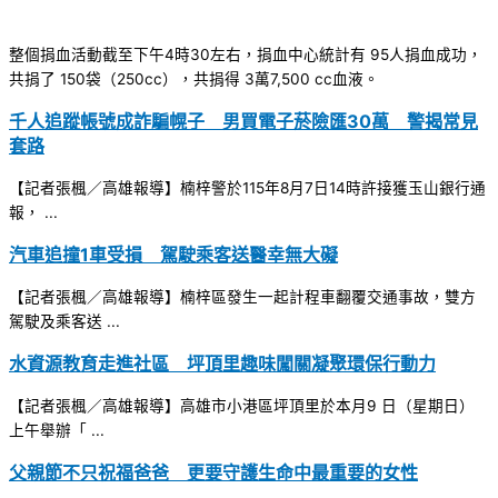
整個捐血活動截至下午4時30左右，捐血中心統計有 95人捐血成功，
共捐了 150袋（250cc），共捐得 3萬7,500 cc血液。
千人追蹤帳號成詐騙幌子 男買電子菸險匯30萬 警揭常見
套路
【記者張楓／高雄報導】楠梓警於115年8月7日14時許接獲玉山銀行通
報， ...
汽車追撞1車受損 駕駛乘客送醫幸無大礙
【記者張楓／高雄報導】楠梓區發生一起計程車翻覆交通事故，雙方
駕駛及乘客送 ...
水資源教育走進社區 坪頂里趣味闖關凝聚環保行動力
【記者張楓／高雄報導】高雄市小港區坪頂里於本月9 日（星期日）
上午舉辦「 ...
父親節不只祝福爸爸 更要守護生命中最重要的女性