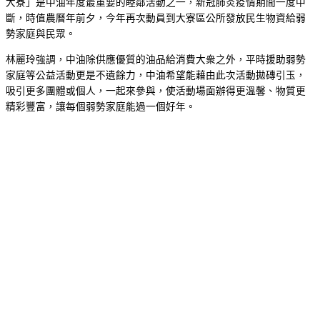
大寮」是中油年度最重要的睦鄰活動之一，新冠肺炎疫情期間一度中
斷，時值農曆年前夕，今年再次動員到大寮區公所發放民生物資給弱
勢家庭與民眾。
林麗玲強調，中油除供應優質的油品給消費大衆之外，平時援助弱勢
家庭等公益活動更是不遺餘力，中油希望能藉由此次活動拋磚引玉，
吸引更多團體或個人，一起來參與，使活動場面辦得更溫馨、物質更
精彩豐富，讓每個弱勢家庭能過一個好年。