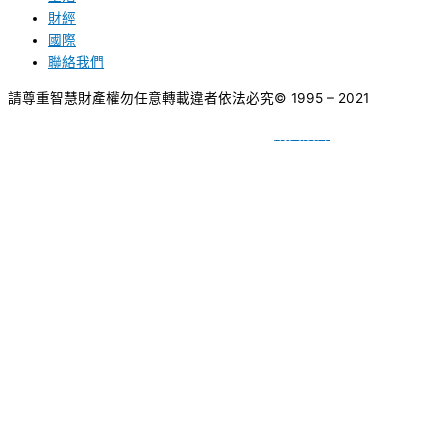
財經
國際
聯絡我們
請尊重智慧財產權勿任意轉載違者依法必究
© 1995 – 2021
網頁設計
BY
種成網頁設計