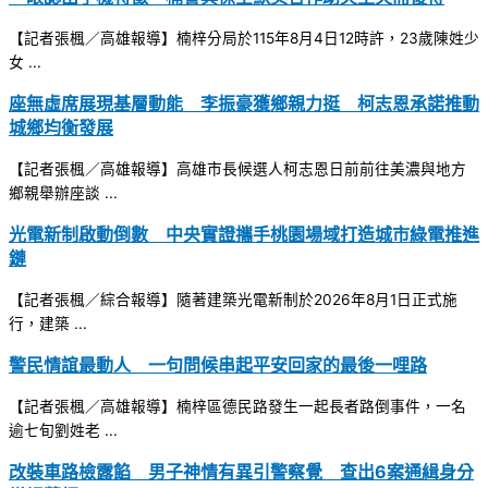
【記者張楓／高雄報導】楠梓分局於115年8月4日12時許，23歲陳姓少
女 ...
座無虛席展現基層動能 李振豪獲鄉親力挺 柯志恩承諾推動
城鄉均衡發展
【記者張楓／高雄報導】高雄市長候選人柯志恩日前前往美濃與地方
鄉親舉辦座談 ...
光電新制啟動倒數 中央實證攜手桃園場域打造城市綠電推進
鏈
【記者張楓／綜合報導】隨著建築光電新制於2026年8月1日正式施
行，建築 ...
警民情誼最動人 一句問候串起平安回家的最後一哩路
【記者張楓／高雄報導】楠梓區德民路發生一起長者路倒事件，一名
逾七旬劉姓老 ...
改裝車路檢露餡 男子神情有異引警察覺 查出6案通緝身分