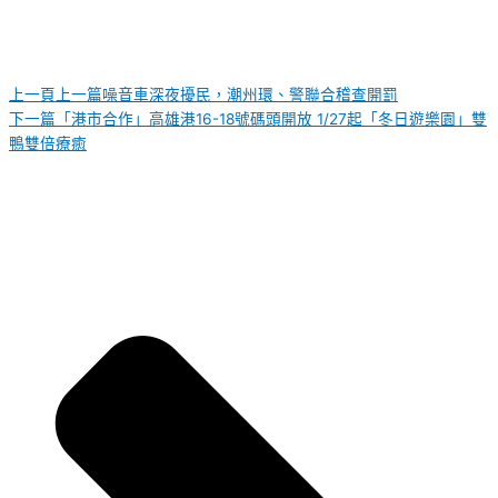
上一頁
上一篇
噪音車深夜擾民，潮州環、警聯合稽查開罰
下一篇
「港市合作」高雄港16-18號碼頭開放 1/27起「冬日遊樂園」雙
鴨雙倍療癒