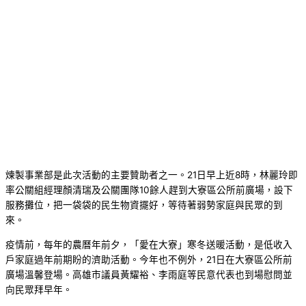
煉製事業部是此次活動的主要贊助者之一。21日早上近8時，林麗玲即
率公關組經理顏清瑞及公關團隊10餘人趕到大寮區公所前廣場，設下
服務攤位，把一袋袋的民生物資擺好，等待著弱勢家庭與民眾的到
來。
疫情前，每年的農曆年前夕，「愛在大寮」寒冬送暖活動，是低收入
戶家庭過年前期盼的濟助活動。今年也不例外，21日在大寮區公所前
廣場溫馨登場。高雄市議員黃耀裕、李雨庭等民意代表也到場慰問並
向民眾拜早年。