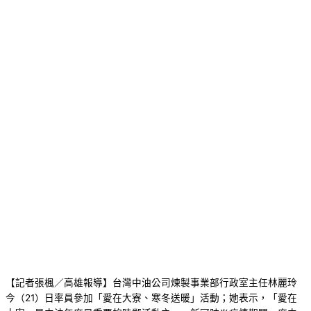
【記者張楓／高雄報導】台灣中油公司煉製事業部行政室主任林麗玲
今（21）日率員參加「愛在大寮、寒冬送暖」活動；她表示，「愛在