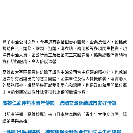
除了中油公司之外，今年還有數拾個善心團體、企業及個人，設攤或
捐助白米、麵條、罐頭、泡麵、洗衣精、兩用被等多項民生物資。現
場有中油人員、區公所員工及社區志工來回穿梭，協助鄉親們提領物
資和諮詢服務，令人倍感溫馨。
高雄市大寮區長黃伯雄除了讚許中油公司雪中送碳的精神外，也感謝
這次所有出錢出力的慈善團體、企業單位及個人慷慨解囊，落實助人
的服務精神，讓弱勢族群感受到愛心和溫暖，也是政府和民間單位攜
手照顧弱勢家庭提升社會福利服務的最佳示範。
高雄仁武迎熊本青年使節 跨國交流延續城市友好情誼
【記者張楓／高雄報導】來自日本熊本縣的「青少年大使交流團」延
續多年與高雄 ...
一眼認出手機特徵 楠警與保全默契合作助失主失而復得