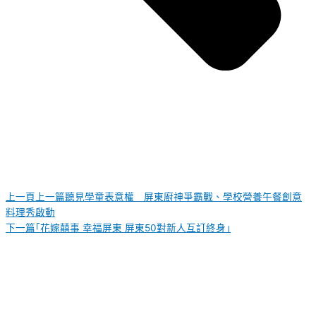
上一頁
上一篇
聽見學童表意權 屏東廚神爭霸戰、學校營養午餐創意
料理秀啟動
下一篇
｢花嫁囍事 幸福屏東 屏東50對新人互訂終身｣