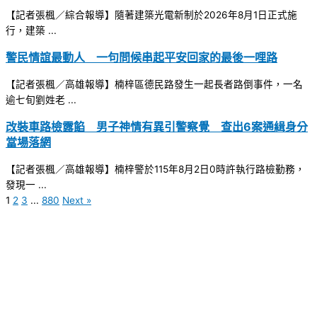
【記者張楓／綜合報導】隨著建築光電新制於2026年8月1日正式施
行，建築 ...
警民情誼最動人 一句問候串起平安回家的最後一哩路
【記者張楓／高雄報導】楠梓區德民路發生一起長者路倒事件，一名
逾七旬劉姓老 ...
改裝車路檢露餡 男子神情有異引警察覺 查出6案通緝身分
當場落網
【記者張楓／高雄報導】楠梓警於115年8月2日0時許執行路檢勤務，
發現一 ...
1
2
3
...
880
Next »