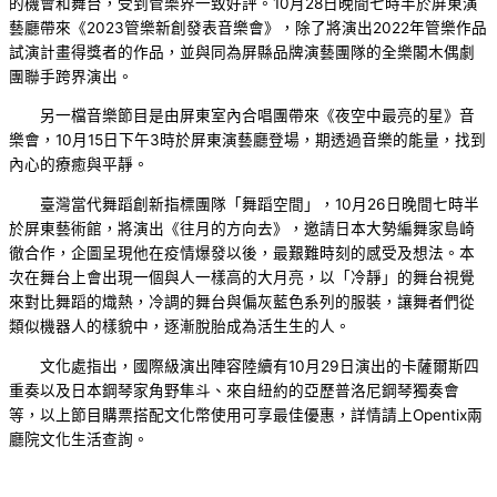
的機會和舞台，受到管樂界一致好評。10月28日晚間七時半於屏東演
藝廳帶來《2023管樂新創發表音樂會》，除了將演出2022年管樂作品
試演計畫得獎者的作品，並與同為屏縣品牌演藝團隊的全樂閣木偶劇
團聯手跨界演出。
另一檔音樂節目是由屏東室內合唱團帶來《夜空中最亮的星》音
樂會，10月15日下午3時於屏東演藝廳登場，期透過音樂的能量，找到
內心的療癒與平靜。
臺灣當代舞蹈創新指標團隊「舞蹈空間」，10月26日晚間七時半
於屏東藝術館，將演出《往月的方向去》，邀請日本大勢編舞家島崎
徹合作，企圖呈現他在疫情爆發以後，最艱難時刻的感受及想法。本
次在舞台上會出現一個與人一樣高的大月亮，以「冷靜」的舞台視覺
來對比舞蹈的熾熱，冷調的舞台與偏灰藍色系列的服裝，讓舞者們從
類似機器人的樣貌中，逐漸脫胎成為活生生的人。
文化處指出，國際級演出陣容陸續有10月29日演出的卡薩爾斯四
重奏以及日本鋼琴家角野隼斗、來自紐約的亞歷普洛尼鋼琴獨奏會
等，以上節目購票搭配文化幣使用可享最佳優惠，詳情請上Opentix兩
廳院文化生活查詢。