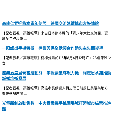
高雄仁武迎熊本青年使節 跨國交流延續城市友好情誼
【記者張楓／高雄報導】來自日本熊本縣的「青少年大使交流團」延
續多年與高雄 ...
一眼認出手機特徵 楠警與保全默契合作助失主失而復得
【記者張楓／高雄報導】楠梓分局於115年8月4日12時許，23歲陳姓少
女 ...
座無虛席展現基層動能 李振豪獲鄉親力挺 柯志恩承諾推動
城鄉均衡發展
【記者張楓／高雄報導】高雄市長候選人柯志恩日前前往美濃與地方
鄉親舉辦座談 ...
光電新制啟動倒數 中央實證攜手桃園場域打造城市綠電推進
鏈