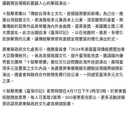
躍觀賞這場精彩震撼人心的擊鼓演出。
十鼓擊樂團以「傳創台灣本土文化，發揚鼓樂藝術薪傳」為己任，推
廣台灣鼓藝文化，表演風格多元兼具本土元素，深受觀眾的喜愛。樂
團傳創的音樂作品曾榮獲海內外金曲獎、葛萊美獎、美國獨立獎三項
大獎提名。此次出國巡演《臺灣印記》，以在地題材、風景、多樣化
民族擊樂的元素，讓傳統擊樂原有面貌呈現豐富的樣化演出形式。
屏東縣政府文化處表示，僑務委員會「2024年美國臺灣傳統週暨加拿
大亞裔傳統月」，係為宣揚我國文化、提升臺灣能見度，邀請國內優
秀藝文團隊「十鼓擊樂團」擔任文化訪問團赴海外巡迴演出，展現臺
灣多元及豐富之文化內涵。為嘉惠屏東鄉親搶先體驗這場國際級精彩
演出，僑委會與縣府合作辦理免費行前公演，一同感受臺灣多元文化
之美。
十鼓擊樂團《臺灣印記》索票時間在4月17日下午2時至5時，於屏東藝
術館開放索票，每人可索取2張票，500張票索完即止。更多活動詳細
資訊請見屏東縣政府文化處官網或臉書。