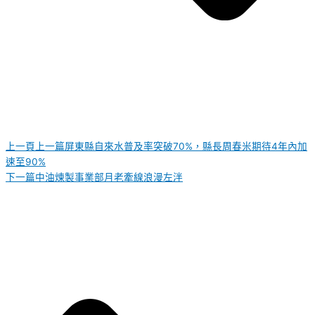
上一頁
上一篇
屏東縣自來水普及率突破70%，縣長周春米期待4年內加
速至90%
下一篇
中油煉製事業部月老牽線浪漫左泮