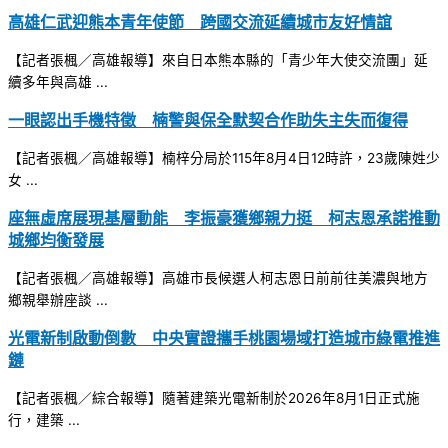
高雄仁武迎熊本青年使節 跨國交流延續城市友好情誼
【記者張楓／高雄報導】來自日本熊本縣的「青少年大使交流團」延
續多年與高雄 ...
一眼認出手機特徵 楠警與保全默契合作助失主失而復得
【記者張楓／高雄報導】楠梓分局於115年8月4日12時許，23歲陳姓少
女 ...
座無虛席展現基層動能 李振豪獲鄉親力挺 柯志恩承諾推動
城鄉均衡發展
【記者張楓／高雄報導】高雄市長候選人柯志恩日前前往美濃與地方
鄉親舉辦座談 ...
光電新制啟動倒數 中央實證攜手桃園場域打造城市綠電推進
鏈
【記者張楓／綜合報導】隨著建築光電新制於2026年8月1日正式施
行，建築 ...