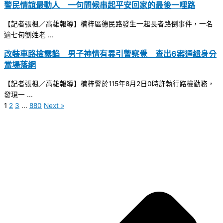
警民情誼最動人 一句問候串起平安回家的最後一哩路
【記者張楓／高雄報導】楠梓區德民路發生一起長者路倒事件，一名
逾七旬劉姓老 ...
改裝車路檢露餡 男子神情有異引警察覺 查出6案通緝身分
當場落網
【記者張楓／高雄報導】楠梓警於115年8月2日0時許執行路檢勤務，
發現一 ...
1
2
3
...
880
Next »