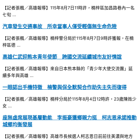
【記者張楓／高雄報導】115年8月7日11時許，楠梓區加昌路巷內一名
七旬 ...
汽車發生交通事故 所幸當事人僅受輕傷無生命危險
【記者張楓／高雄報導】楠梓警分局於115年8月7日9時許獲報，在楠
梓區德 ...
高雄仁武迎熊本青年使節 跨國交流延續城市友好情誼
【記者張楓／高雄報導】來自日本熊本縣的「青少年大使交流團」延
續多年與高雄 ...
一眼認出手機特徵 楠警與保全默契合作助失主失而復得
【記者張楓／高雄報導】楠梓分局於115年8月4日12時許，23歲陳姓少
女 ...
座無虛席展現基層動能 李振豪獲鄉親力挺 柯志恩承諾推動
城鄉均衡發展
【記者張楓／高雄報導】高雄市長候選人柯志恩日前前往美濃與地方