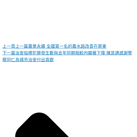
上一頁
上一篇
農業永續 全國第一名的農水路改善在屏東
下一篇
治安指標犯罪發生數與去年同期相較均顯著下降 陳其邁感謝警
察同仁為城市治安付出貢獻