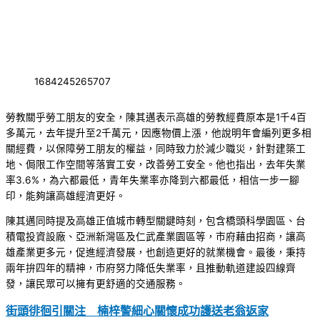
1684245265707
勞教關乎勞工朋友的安全，陳其邁表示高雄的勞教經費原本是1千4百
多萬元，去年提升至2千萬元，因應物價上漲，他說明年會編列更多相
關經費，以保障勞工朋友的權益，同時致力於減少職災，針對建築工
地、侷限工作空間等落實工安，改善勞工安全。他也指出，去年失業
率3.6%，為六都最低，青年失業率亦降到六都最低，相信一步一腳
印，能夠讓高雄經濟更好。
陳其邁同時提及高雄正值城市轉型關鍵時刻，包含橋頭科學園區、台
積電投資設廠、亞洲新灣區及仁武產業園區等，市府藉由招商，讓高
雄產業更多元，促進經濟發展，也創造更好的就業機會。最後，秉持
兩年拚四年的精神，市府努力降低失業率，且推動軌道建設四線齊
發，讓民眾可以擁有更舒適的交通服務。
街頭徘徊引關注 楠梓警細心關懷成功護送老翁返家