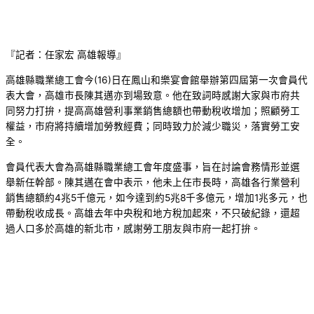
『記者：任家宏 高雄報導』
高雄縣職業總工會今(16)日在鳳山和樂宴會館舉辦第四屆第一次會員代
表大會，高雄市長陳其邁亦到場致意。他在致詞時感謝大家與市府共
同努力打拚，提高高雄營利事業銷售總額也帶動稅收增加；照顧勞工
權益，市府將持續增加勞教經費；同時致力於減少職災，落實勞工安
全。
會員代表大會為高雄縣職業總工會年度盛事，旨在討論會務情形並選
舉新任幹部。陳其邁在會中表示，他未上任市長時，高雄各行業營利
銷售總額約4兆5千億元，如今達到約5兆8千多億元，增加1兆多元，也
帶動稅收成長。高雄去年中央稅和地方稅加起來，不只破紀錄，還超
過人口多於高雄的新北市，感謝勞工朋友與市府一起打拚。