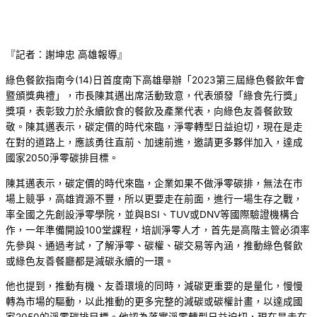
『記者：謝坤忠 高雄報導』
綠色餐飲指南今(14)日首度南下高雄舉辦「2023第三屆綠色餐飲年會
暨頒獎典禮」，市長陳其邁出席活動致意，代表頒發「綠食先行獎」
獎項，表彰致力於永續飲食的餐飲及產業代表，向綠色友善餐飲致
敬。陳其邁表示，碳定價的時代來臨，淨零轉型日益迫切，現在是走
在對的道路上，應該勇往直前、加速前進，邀請更多夥伴加入，達成
國家2050淨零碳排目標。
陳其邁表示，碳定價的時代來臨，企業如果不做淨零碳排，無法在市
場上競爭，高雄資源不豐，所以更要走在前面，進行一場生存之戰，
率全國之先創設淨零學院，並與BSI、TUV或DNV等國際驗證機構合
作，一年準備開設100堂課程，培訓淨零人才，首先是高階主管必須率
先參與、通過考試，了解淨零、碳權、碳交易等內涵，推動綠色餐飲
或綠色友善餐廳都是減碳永續的一環。
他也提到，推動有機、友善環境的同時，減碳更重要的是量化，慢慢
轉為市場的驅動，以此推動的更多完整的減碳或碳權計畫，以達成國