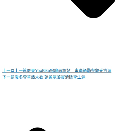
上一頁
上一篇
屏東YouBike點線面設站 串聯通勤與觀光資源
下一篇
暖冬登革熱未歇 請民眾落實清除孳生源