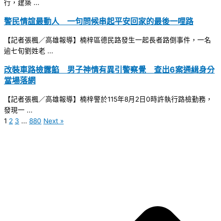
行，建築 ...
警民情誼最動人 一句問候串起平安回家的最後一哩路
【記者張楓／高雄報導】楠梓區德民路發生一起長者路倒事件，一名
逾七旬劉姓老 ...
改裝車路檢露餡 男子神情有異引警察覺 查出6案通緝身分
當場落網
【記者張楓／高雄報導】楠梓警於115年8月2日0時許執行路檢勤務，
發現一 ...
1
2
3
...
880
Next »