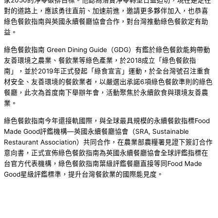
家2050的淨零碳排目標。他認為落實淨零轉型日益迫切，現在是走在
對的道路上，應該勇往直前、加速前進，邀請更多夥伴加入，也恭喜
綠色餐飲指南與英國永續餐廳協會合作，對台灣推動綠色餐飲定有助
益。
綠色餐飲指南 Green Dining Guide（GDG）有鑑於綠色餐飲能夠帶動
友善環境之農業、餐飲業等綠色產業，於2018成立「綠色餐飲指
南」，並於2019年正式發起「綠食宣言」運動，於全台灣號召注重食
材安全、友善環境的餐飲業者，以嚴選出承諾6項綠色餐飲準則的綠色
餐廳，此次為首度南下舉辦年會，活動聚焦於永續飲食與環境友善農
業。
綠色餐飲指南今年還接軌國際，與全球最具規模的永續餐飲指標Food
Made Good評鑑機構—英國永續餐廳協會（SRA, Sustainable
Restaurant Association）共同合作，在農業部農糧署見證下簽訂合作
意向書，正式宣佈綠色餐飲指南為英國永續餐廳協會全球評鑑指標在
台官方代表機構，綠色餐飲指南葉級評鑑餐廳直接等同Food Made
Good星級評鑑標準，提升台灣餐飲業的國際能見度。