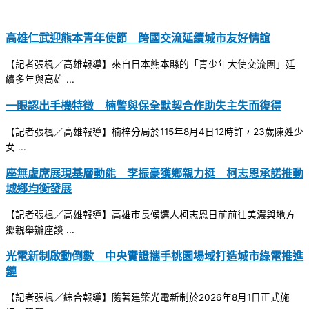
高雄仁武迎熊本青年使節 跨國交流延續城市友好情誼
【記者張楓／高雄報導】來自日本熊本縣的「青少年大使交流團」延
續多年與高雄 ...
一眼認出手機特徵 楠警與保全默契合作助失主失而復得
【記者張楓／高雄報導】楠梓分局於115年8月4日12時許，23歲陳姓少
女 ...
座無虛席展現基層動能 李振豪獲鄉親力挺 柯志恩承諾推動
城鄉均衡發展
【記者張楓／高雄報導】高雄市長候選人柯志恩日前前往美濃與地方
鄉親舉辦座談 ...
光電新制啟動倒數 中央實證攜手桃園場域打造城市綠電推進
鏈
【記者張楓／綜合報導】隨著建築光電新制於2026年8月1日正式施