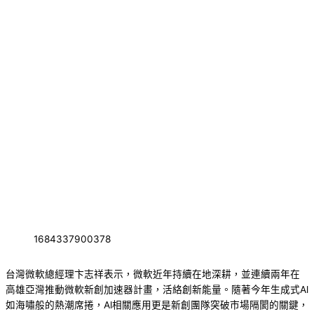
1684337900378
台灣微軟總經理卞志祥表示，微軟近年持續在地深耕，並連續兩年在
高雄亞灣推動微軟新創加速器計畫，活絡創新能量。隨著今年生成式Al
如海嘯般的熱潮席捲，Al相關應用更是新創團隊突破市場隔閡的關鍵，