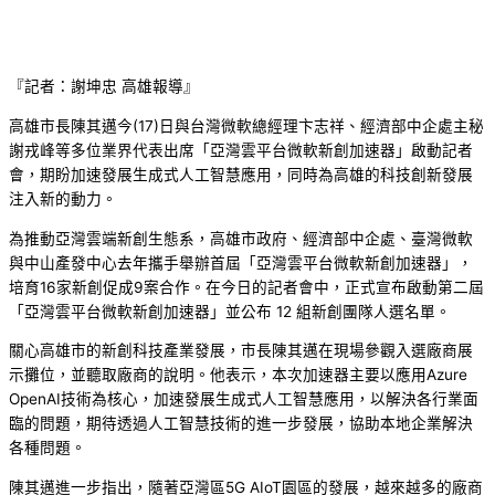
『記者：謝坤忠 高雄報導』
高雄市長陳其邁今(17)日與台灣微軟總經理卞志祥、經濟部中企處主秘
謝戎峰等多位業界代表出席「亞灣雲平台微軟新創加速器」啟動記者
會，期盼加速發展生成式人工智慧應用，同時為高雄的科技創新發展
注入新的動力。
為推動亞灣雲端新創生態系，高雄市政府、經濟部中企處、臺灣微軟
與中山產發中心去年攜手舉辦首屆「亞灣雲平台微軟新創加速器」，
培育16家新創促成9案合作。在今日的記者會中，正式宣布啟動第二屆
「亞灣雲平台微軟新創加速器」並公布 12 組新創團隊人選名單。
關心高雄市的新創科技產業發展，市長陳其邁在現場參觀入選廠商展
示攤位，並聽取廠商的說明。他表示，本次加速器主要以應用Azure
OpenAI技術為核心，加速發展生成式人工智慧應用，以解決各行業面
臨的問題，期待透過人工智慧技術的進一步發展，協助本地企業解決
各種問題。
陳其邁進一步指出，隨著亞灣區5G AIoT園區的發展，越來越多的廠商