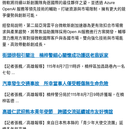
微軟將持續以新創團隊角逐國際的最佳夥伴之姿，並透過 Azure
OpenAl 服務等領先技術的輔助，打破資源與市場限制，擁有更大的競
爭優勢與創新可能。
經發局說明，第二屆亞灣雲平台微軟新創加速器為更有效扣合市場需
求與產業趨勢，將聚焦協助團隊採用Open AI服務進行方案開發，輔導
潛力應用方案對接微軟國際客戶與各國市場，雙向強化技術與市場能
量，高效帶動新創成長。
街頭徘徊引關注 楠梓警細心關懷成功護送老翁返家
【記者張楓／高雄報導】115年8月7日11時許，楠梓區加昌路巷內一名
七旬 ...
汽車發生交通事故 所幸當事人僅受輕傷無生命危險
【記者張楓／高雄報導】楠梓警分局於115年8月7日9時許獲報，在楠
梓區德 ...
高雄仁武迎熊本青年使節 跨國交流延續城市友好情誼
【記者張楓／高雄報導】來自日本熊本縣的「青少年大使交流團」延