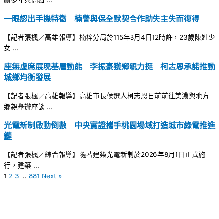
續多年與高雄 ...
一眼認出手機特徵 楠警與保全默契合作助失主失而復得
【記者張楓／高雄報導】楠梓分局於115年8月4日12時許，23歲陳姓少
女 ...
座無虛席展現基層動能 李振豪獲鄉親力挺 柯志恩承諾推動
城鄉均衡發展
【記者張楓／高雄報導】高雄市長候選人柯志恩日前前往美濃與地方
鄉親舉辦座談 ...
光電新制啟動倒數 中央實證攜手桃園場域打造城市綠電推進
鏈
【記者張楓／綜合報導】隨著建築光電新制於2026年8月1日正式施
行，建築 ...
1
2
3
...
881
Next »