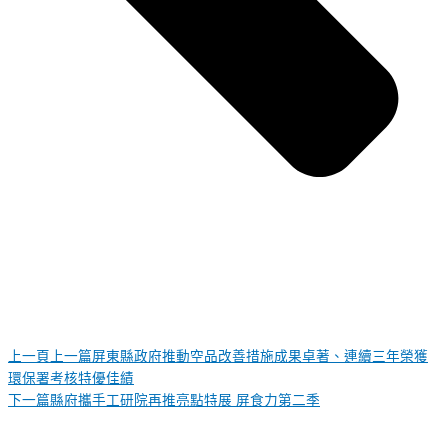
上一頁
上一篇
屏東縣政府推動空品改善措施成果卓著、連續三年榮獲
環保署考核特優佳績
下一篇
縣府攜手工研院再推亮點特展 屏食力第二季