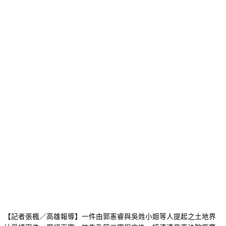
【記者張楓／高雄報導】一件由郭憲睿與吳姓小姐等人提起之土地界