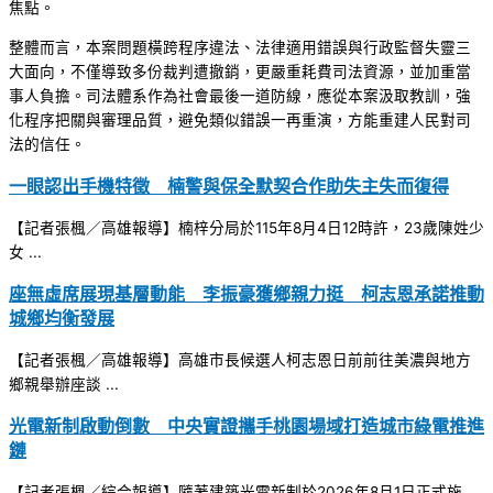
焦點。
整體而言，本案問題橫跨程序違法、法律適用錯誤與行政監督失靈三
大面向，不僅導致多份裁判遭撤銷，更嚴重耗費司法資源，並加重當
事人負擔。司法體系作為社會最後一道防線，應從本案汲取教訓，強
化程序把關與審理品質，避免類似錯誤一再重演，方能重建人民對司
法的信任。
一眼認出手機特徵 楠警與保全默契合作助失主失而復得
【記者張楓／高雄報導】楠梓分局於115年8月4日12時許，23歲陳姓少
女 ...
座無虛席展現基層動能 李振豪獲鄉親力挺 柯志恩承諾推動
城鄉均衡發展
【記者張楓／高雄報導】高雄市長候選人柯志恩日前前往美濃與地方
鄉親舉辦座談 ...
光電新制啟動倒數 中央實證攜手桃園場域打造城市綠電推進
鏈
【記者張楓／綜合報導】隨著建築光電新制於2026年8月1日正式施