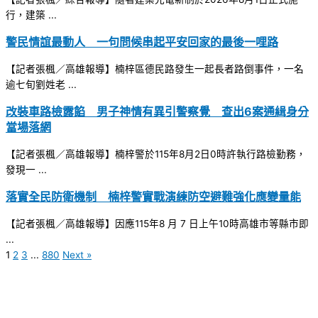
行，建築 ...
警民情誼最動人 一句問候串起平安回家的最後一哩路
【記者張楓／高雄報導】楠梓區德民路發生一起長者路倒事件，一名
逾七旬劉姓老 ...
改裝車路檢露餡 男子神情有異引警察覺 查出6案通緝身分
當場落網
【記者張楓／高雄報導】楠梓警於115年8月2日0時許執行路檢勤務，
發現一 ...
落實全民防衛機制 楠梓警實戰演練防空避難強化應變量能
【記者張楓／高雄報導】因應115年8 月 7 日上午10時高雄市等縣市即
...
1
2
3
...
880
Next »