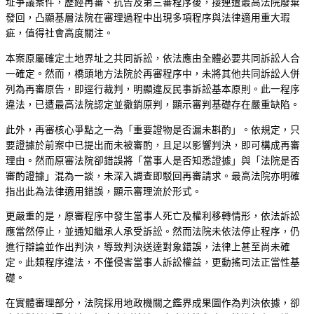
址爭議案件，歷經再審、抗告及第三審程序後，接連遭最高法院廢棄
發回，凸顯基層法院在審理過程中出現多項程序與法律適用重大瑕
疵，值得社會高度關注。
本案原屬確定土地界址之共同訴訟，依法應由全體必要共同訴訟人合
一確定。然而，橋頭地方法院於再審程序中，未將其他共同訴訟人併
列為再審原告，即逕行裁判，明顯違反民事訴訟基本原則。此一程序
違法，已遭最高法院認定並撤銷原判，顯示審判基礎存在嚴重缺陷。
此外，再審核心爭點之一為「重要證物是否漏未斟酌」。依規定，只
要證據於前案中已提出而未被審酌，且足以影響判決，即可構成再審
理由。然而原審法院卻錯誤將「當事人是否知悉證據」與「法院是否
審酌證據」混為一談，未深入調查即駁回再審請求。最高法院亦明確
指出此為法律適用錯誤，顯示審理流於形式。
更嚴重的是，原審程序中發生當事人死亡及權利移轉情形，依法訴訟
應當然停止，並通知繼承人承受訴訟。然而法院未依法停止程序，仍
進行辯論並作出判決，導致判決送達對象錯誤，法律上甚至尚未確
定。此類程序違法，不僅侵害當事人訴訟權益，更動搖司法正當性基
礎。
在實體審理部分，法院採用地政機關之鑑界成果圖作為判決依據，卻