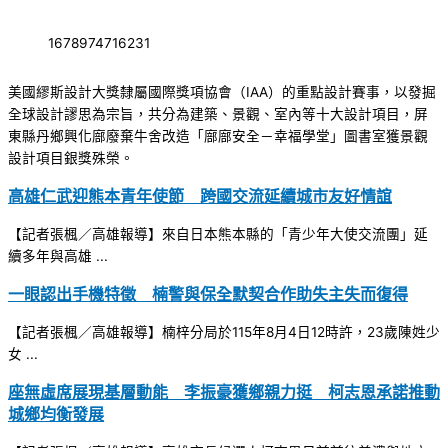
1678974716231
美國繆斯設計大獎隸屬國際獎項協會（IAA）的重點設計賽事，以發掘
全球設計謬思為宗旨，共分為建築、景觀、室內等十大設計項目，屏
東縣丹鄉興化廍廢棄牛舍改造「廍廍安全－幸福學堂」圖書室獲景觀
設計項目銀獎殊榮。
高雄仁武迎熊本青年使節 跨國交流延續城市友好情誼
【記者張楓／高雄報導】來自日本熊本縣的「青少年大使交流團」延
續多年與高雄 ...
一眼認出手機特徵 楠警與保全默契合作助失主失而復得
【記者張楓／高雄報導】楠梓分局於115年8月4日12時許，23歲陳姓少
女 ...
座無虛席展現基層動能 李振豪獲鄉親力挺 柯志恩承諾推動
城鄉均衡發展