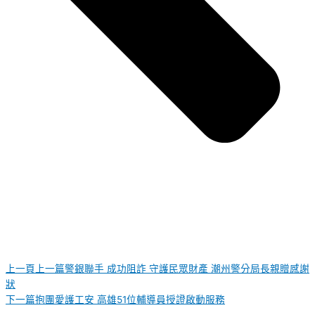
上一頁
上一篇
警銀聯手 成功阻詐 守護民眾財產 潮州警分局長親贈感謝
狀
下一篇
抱團愛護工安 高雄51位輔導員授證啟動服務