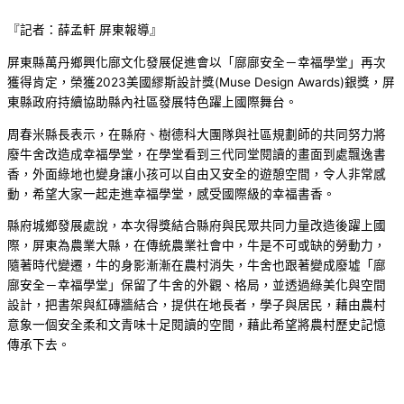
『記者：薛孟軒 屏東報導』
屏東縣萬丹鄉興化廍文化發展促進會以「廍廍安全－幸福學堂」再次
獲得肯定，榮獲2023美國繆斯設計獎(Muse Design Awards)銀獎，屏
東縣政府持續協助縣內社區發展特色躍上國際舞台。
周春米縣長表示，在縣府、樹德科大團隊與社區規劃師的共同努力將
廢牛舍改造成幸福學堂，在學堂看到三代同堂閱讀的畫面到處飄逸書
香，外面綠地也變身讓小孩可以自由又安全的遊憩空間，令人非常感
動，希望大家一起走進幸福學堂，感受國際級的幸福書香。
縣府城鄉發展處說，本次得獎結合縣府與民眾共同力量改造後躍上國
際，屏東為農業大縣，在傳統農業社會中，牛是不可或缺的勞動力，
隨著時代變遷，牛的身影漸漸在農村消失，牛舍也跟著變成廢墟「廍
廍安全－幸福學堂」保留了牛舍的外觀、格局，並透過綠美化與空間
設計，把書架與紅磚牆結合，提供在地長者，學子與居民，藉由農村
意象一個安全柔和文青味十足閱讀的空間，藉此希望將農村歷史記憶
傳承下去。