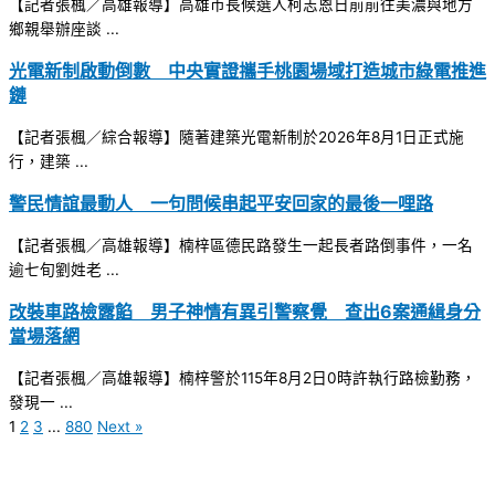
【記者張楓／高雄報導】高雄市長候選人柯志恩日前前往美濃與地方
鄉親舉辦座談 ...
光電新制啟動倒數 中央實證攜手桃園場域打造城市綠電推進
鏈
【記者張楓／綜合報導】隨著建築光電新制於2026年8月1日正式施
行，建築 ...
警民情誼最動人 一句問候串起平安回家的最後一哩路
【記者張楓／高雄報導】楠梓區德民路發生一起長者路倒事件，一名
逾七旬劉姓老 ...
改裝車路檢露餡 男子神情有異引警察覺 查出6案通緝身分
當場落網
【記者張楓／高雄報導】楠梓警於115年8月2日0時許執行路檢勤務，
發現一 ...
1
2
3
...
880
Next »