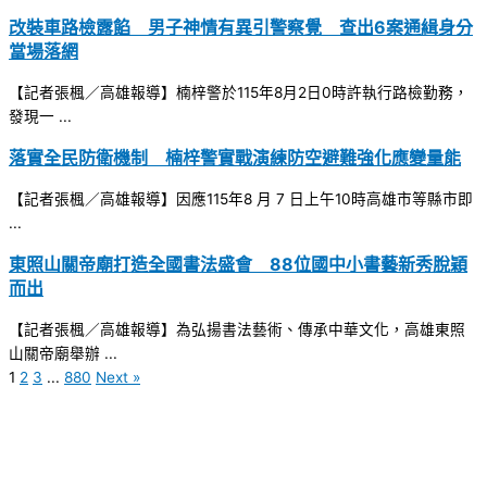
改裝車路檢露餡 男子神情有異引警察覺 查出6案通緝身分
當場落網
【記者張楓／高雄報導】楠梓警於115年8月2日0時許執行路檢勤務，
發現一 ...
落實全民防衛機制 楠梓警實戰演練防空避難強化應變量能
【記者張楓／高雄報導】因應115年8 月 7 日上午10時高雄市等縣市即
...
東照山關帝廟打造全國書法盛會 88位國中小書藝新秀脫穎
而出
【記者張楓／高雄報導】為弘揚書法藝術、傳承中華文化，高雄東照
山關帝廟舉辦 ...
1
2
3
...
880
Next »