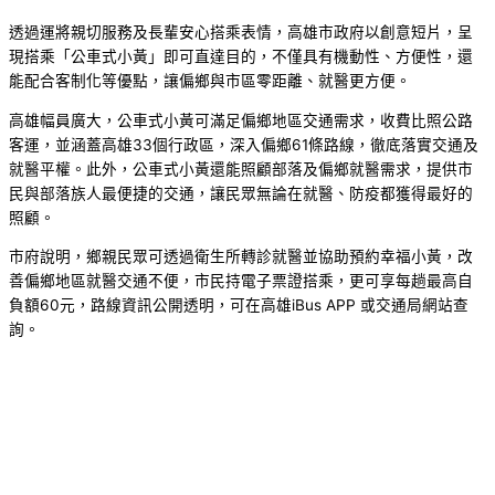
透過運將親切服務及長輩安心搭乘表情，高雄市政府以創意短片，呈
現搭乘「公車式小黃」即可直達目的，不僅具有機動性、方便性，還
能配合客制化等優點，讓偏鄉與市區零距離、就醫更方便。
高雄幅員廣大，公車式小黃可滿足偏鄉地區交通需求，收費比照公路
客運，並涵蓋高雄33個行政區，深入偏鄉61條路線，徹底落實交通及
就醫平權。此外，公車式小黃還能照顧部落及偏鄉就醫需求，提供市
民與部落族人最便捷的交通，讓民眾無論在就醫、防疫都獲得最好的
照顧。
市府說明，鄉親民眾可透過衛生所轉診就醫並協助預約幸福小黃，改
善偏鄉地區就醫交通不便，市民持電子票證搭乘，更可享每趟最高自
負額60元，路線資訊公開透明，可在高雄iBus APP 或交通局網站查
詢。