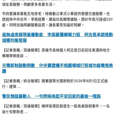
項友善服務，照顧更多長輩生活。
市府要讓長輩能在地安老，除推動公車式小黃提供便捷交通服務，也
透過與中央合作、爭取經費，廣設社區關懷據點，預計年底可達成520
處，同時加強照顧服務品質，讓長輩受到最好照顧。
座無虛席展現基層動能 李振豪獲鄉親力挺 柯志恩承諾推動
城鄉均衡發展
【記者張楓／高雄報導】高雄市長候選人柯志恩日前前往美濃與地方
鄉親舉辦座談 ...
光電新制啟動倒數 中央實證攜手桃園場域打造城市綠電推進
鏈
【記者張楓／綜合報導】隨著建築光電新制於2026年8月1日正式施
行，建築 ...
警民情誼最動人 一句問候串起平安回家的最後一哩路
【記者張楓／高雄報導】楠梓區德民路發生一起長者路倒事件，一名
逾七旬劉姓老 ...