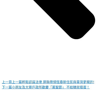
上一頁
上一篇
輕鬆認識法律 屏縣帶領恆春新住民與臺灣更親近!
下一篇
小朋友及大寮戶政所歡慶「萬聖節」 不給糖就搗蛋！