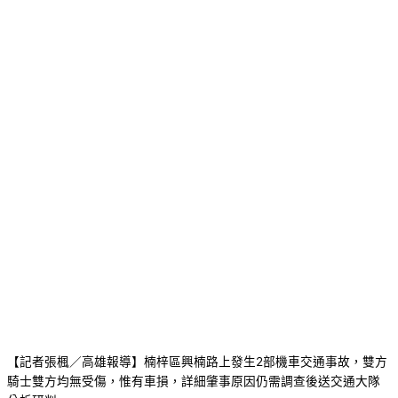
【記者張楓／高雄報導】楠梓區興楠路上發生2部機車交通事故，雙方
騎士雙方均無受傷，惟有車損，詳細肇事原因仍需調查後送交通大隊