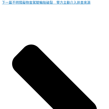
下一篇
不明障礙物害駕駛輪胎破裂 警方主動介入追查來源