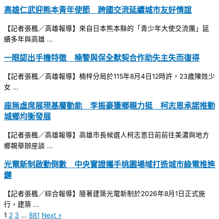
高雄仁武迎熊本青年使節 跨國交流延續城市友好情誼
【記者張楓／高雄報導】來自日本熊本縣的「青少年大使交流團」延
續多年與高雄 ...
一眼認出手機特徵 楠警與保全默契合作助失主失而復得
【記者張楓／高雄報導】楠梓分局於115年8月4日12時許，23歲陳姓少
女 ...
座無虛席展現基層動能 李振豪獲鄉親力挺 柯志恩承諾推動
城鄉均衡發展
【記者張楓／高雄報導】高雄市長候選人柯志恩日前前往美濃與地方
鄉親舉辦座談 ...
光電新制啟動倒數 中央實證攜手桃園場域打造城市綠電推進
鏈
【記者張楓／綜合報導】隨著建築光電新制於2026年8月1日正式施
行，建築 ...
1
2
3
...
881
Next »