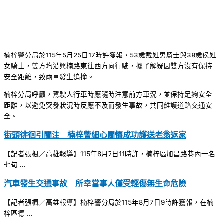
楠梓警分局於115年5月25日17時許獲報，53歲戴姓男騎士與38歲侯姓
女騎士，雙方均沿興楠路東往西方向行駛，據了解疑因雙方沒有保持
安全距離，致兩車發生追撞。
楠梓分局呼籲，駕駛人行車時應隨時注意前方車況，並保持足夠安全
距離，以避免突發狀況時反應不及而發生事故，共同維護道路交通安
全。
街頭徘徊引關注 楠梓警細心關懷成功護送老翁返家
【記者張楓／高雄報導】115年8月7日11時許，楠梓區加昌路巷內一名
七旬 ...
汽車發生交通事故 所幸當事人僅受輕傷無生命危險
【記者張楓／高雄報導】楠梓警分局於115年8月7日9時許獲報，在楠
梓區德 ...