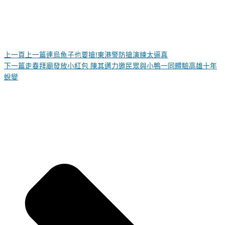
上一頁
上一篇
連烏魚子也要搶!東港警防搶演練太逼真
下一篇
走春拜廟發放小紅包 陳其邁力邀民眾與小鴨一同體驗高雄十年
蛻變