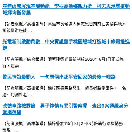
座無虛席展現基層動能 李振豪獲鄉親力挺 柯志恩承諾推動
城鄉均衡發展
【記者張楓／高雄報導】高雄市長候選人柯志恩日前前往美濃與地方
鄉親舉辦座談 ...
光電新制啟動倒數 中央實證攜手桃園場域打造城市綠電推進
鏈
【記者張楓／綜合報導】隨著建築光電新制於2026年8月1日正式施
行，建築 ...
警民情誼最動人 一句問候串起平安回家的最後一哩路
【記者張楓／高雄報導】楠梓區德民路發生一起長者路倒事件，一名
逾七旬劉姓老 ...
改裝車路檢露餡 男子神情有異引警察覺 查出6案通緝身分
當場落網
【記者張楓／高雄報導】楠梓警於115年8月2日0時許執行路檢勤務，
發現一 ...