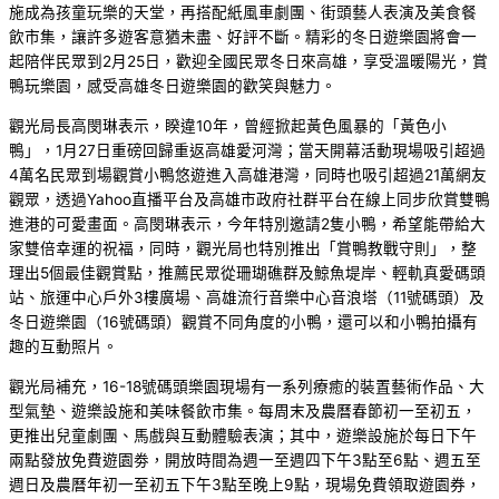
施成為孩童玩樂的天堂，再搭配紙風車劇團、街頭藝人表演及美食餐
飲市集，讓許多遊客意猶未盡、好評不斷。精彩的冬日遊樂園將會一
起陪伴民眾到2月25日，歡迎全國民眾冬日來高雄，享受溫暖陽光，賞
鴨玩樂園，感受高雄冬日遊樂園的歡笑與魅力。
觀光局長高閔琳表示，睽違10年，曾經掀起黃色風暴的「黃色小
鴨」，1月27日重磅回歸重返高雄愛河灣；當天開幕活動現場吸引超過
4萬名民眾到場觀賞小鴨悠遊進入高雄港灣，同時也吸引超過21萬網友
觀眾，透過Yahoo直播平台及高雄市政府社群平台在線上同步欣賞雙鴨
進港的可愛畫面。高閔琳表示，今年特別邀請2隻小鴨，希望能帶給大
家雙倍幸運的祝福，同時，觀光局也特別推出「賞鴨教戰守則」，整
理出5個最佳觀賞點，推薦民眾從珊瑚礁群及鯨魚堤岸、輕軌真愛碼頭
站、旅運中心戶外3樓廣場、高雄流行音樂中心音浪塔（11號碼頭）及
冬日遊樂園（16號碼頭）觀賞不同角度的小鴨，還可以和小鴨拍攝有
趣的互動照片。
觀光局補充，16-18號碼頭樂園現場有一系列療癒的裝置藝術作品、大
型氣墊、遊樂設施和美味餐飲市集。每周末及農曆春節初一至初五，
更推出兒童劇團、馬戲與互動體驗表演；其中，遊樂設施於每日下午
兩點發放免費遊園劵，開放時間為週一至週四下午3點至6點、週五至
週日及農曆年初一至初五下午3點至晚上9點，現場免費領取遊園券，